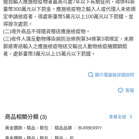
擅自輸入應施檢疫物者最高可處7年以下有期徒刑，得併科新
臺幣300萬元以下罰金。應施檢疫物之輸入人或代理人未依規
定申請檢疫者，得處新臺幣5萬元以上100萬元以下罰鍰，並
得按次處罰。
(二)境外商品不得隨貨贈送應施檢疫物。
(三)收件人違反動物傳染病防治條例第34條第3項規定，未將
郵遞寄送輸入之應施檢疫物送交輸出入動物檢疫機關銷燬
者，處新臺幣3萬元以上15萬元以下罰鍰。
顯示電腦版詳細說明
客服
商品相關分類 (3)
查看全部
黃金鑽飾・精品・鞋包
精品品牌
BURBERRY
黃金鑽飾・精品・鞋包
精品
包