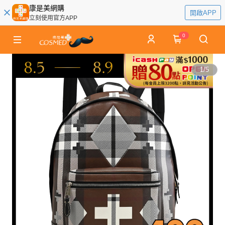
康是美網購
開啟APP
立刻使用官方APP
0
1
/
5