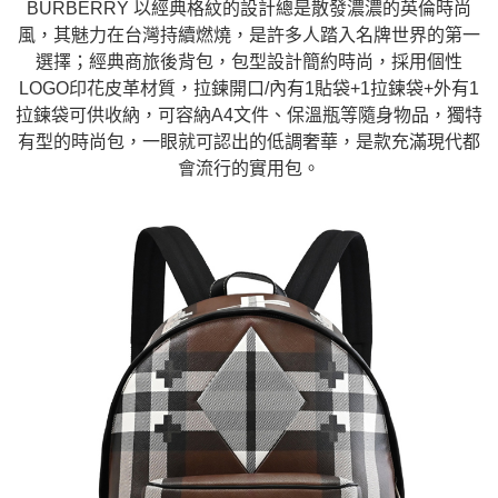
BURBERRY 以經典格紋的設計總是散發濃濃的英倫時尚
風，其魅力在台灣持續燃燒，是許多人踏入名牌世界的第一
選擇；經典商旅後背包，包型設計簡約時尚，採用個性
LOGO印花皮革材質，拉鍊開口/內有1貼袋+1拉鍊袋+外有1
拉鍊袋可供收納，可容納A4文件、保溫瓶等隨身物品，獨特
有型的時尚包，一眼就可認出的低調奢華，是款充滿現代都
會流行的實用包。