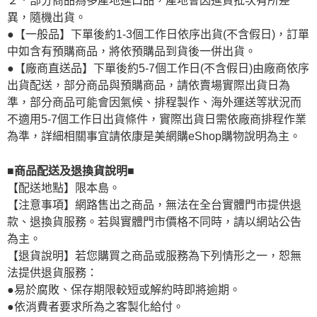
２．部分商品為多產地進口品，產地會因進貨批次有所差
異，隨機出貨。
●【一般品】下單後約1-3個工作日依序出貨(不含假日)，訂單
中如含有預購商品，將依預購品到貨後一併出貨。
●【廠商直送品】下單後約5-7個工作日(不含假日)由廠商依序
出貨配送，部分商品與預購商品，請依賣場實際出貨日為
準，部分商品可能會因氣候、排程製作、海外運送等狀況而
不適用5-7個工作日出貨條件，實際出貨日需依廠商排程作業
為準，詳細相關事宜請依康是美網購eShop購物說明為主。
■商品配送及退換貨說明■
【配送地點】限本島。
【注意事項】網路售出之商品，無法在全台實體門市提供退
款、退換貨服務。若與實體門市價格不同時，請以網站公告
為主。
【退貨說明】若您購買之商品或服務為下列情形之一，恕無
法提供退貨服務：
●易於腐敗、保存期限較短或解約時即將逾期。
●依消費者要求所為之客製化給付。