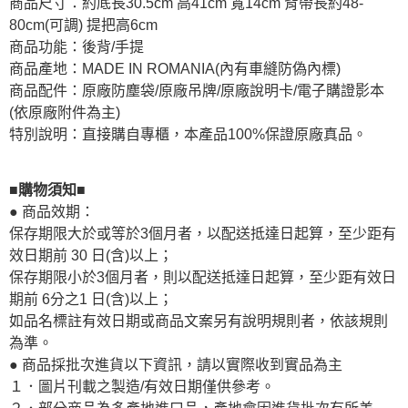
商品尺寸：約底長30.5cm 高41cm 寬14cm 背帶長約48-
80cm(可調) 提把高6cm
商品功能：後背/手提
商品產地：MADE IN ROMANIA(內有車縫防偽內標)
商品配件：原廠防塵袋/原廠吊牌/原廠說明卡/電子購證影本
(依原廠附件為主)
特別說明：直接購自專櫃，本產品100%保證原廠真品。
■購物須知■
● 商品效期：
保存期限大於或等於3個月者，以配送抵達日起算，至少距有
效日期前 30 日(含)以上；
保存期限小於3個月者，則以配送抵達日起算，至少距有效日
期前 6分之1 日(含)以上；
如品名標註有效日期或商品文案另有說明規則者，依該規則
為準。
● 商品採批次進貨以下資訊，請以實際收到實品為主
１．圖片刊載之製造/有效日期僅供參考。