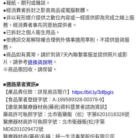
●報紙、期刊或雜誌。
●經消費者拆封之影音商品或電腦軟體。
●非以有形媒介提供之數位內容或一經提供即為完成之線上服
務，經消費者事先同意始提供者。
●已拆封之個人衛生用品。
●依通訊交易解除權合理例外情事適用準則，不提供退貨服
務。
●商品如有異常，請於到貨7天內聯繫客服並提供照片或影
片，請參考
。
退換貨說明
※商品需回收，請保留。
■通路業者資訊■
【產品責任險：詳見商店簡介】
https://bit.ly/3dfpgis
【食品業者登錄字號：A-189589328-00379-9】
【康是美醫療器材商(藥商)資料暨業者諮詢資訊】
藥商許可執照字號：北市衛藥販（松）字第6201018328號
醫療器材商許可執照字號：北市衛器販(松)字第
MD6201029472號
醫療器材商(藥商)名稱：統一生活事業股份有限公司