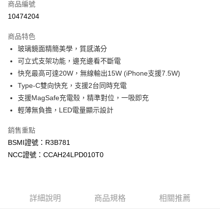
商品編號
信用卡一次付款
10474204
信用卡分期付款
商品特色
3 期 0 利率 每期
NT$407
21家銀行
玻璃鏡面精簡美學，質感滿分
6 期 0 利率 每期
NT$203
21家銀行
合作金庫商業銀行
第一商業銀行
可立式支架功能，邊充邊看不斷電
華南商業銀行
彰化商業銀行
12 期 0 利率 每期
NT$101
21家銀行
快充最高可達20W，無線輸出15W (iPhone支援7.5W)
合作金庫商業銀行
第一商業銀行
上海商業儲蓄銀行
台北富邦商業銀行
華南商業銀行
彰化商業銀行
Type-C雙向快充，支援2台同時充電
合作金庫商業銀行
第一商業銀行
數位禮券
國泰世華商業銀行
兆豐國際商業銀行
上海商業儲蓄銀行
台北富邦商業銀行
支援MagSafe充電殼，精準對位，一吸即充
華南商業銀行
彰化商業銀行
臺灣中小企業銀行
台中商業銀行
國泰世華商業銀行
兆豐國際商業銀行
LINE Pay
上海商業儲蓄銀行
台北富邦商業銀行
輕薄無負擔，LED電量顯示設計
匯豐（台灣）商業銀行
華泰商業銀行
臺灣中小企業銀行
台中商業銀行
國泰世華商業銀行
兆豐國際商業銀行
聯邦商業銀行
遠東國際商業銀行
匯豐（台灣）商業銀行
華泰商業銀行
Apple Pay
臺灣中小企業銀行
台中商業銀行
銷售重點
元大商業銀行
永豐商業銀行
聯邦商業銀行
遠東國際商業銀行
匯豐（台灣）商業銀行
華泰商業銀行
BSMI證號：R3B781
玉山商業銀行
星展（台灣）商業銀行
街口支付
元大商業銀行
永豐商業銀行
聯邦商業銀行
遠東國際商業銀行
台新國際商業銀行
中國信託商業銀行
NCC證號：CCAH24LPD010T0
玉山商業銀行
星展（台灣）商業銀行
元大商業銀行
永豐商業銀行
台灣樂天信用卡公司
悠遊付
台新國際商業銀行
中國信託商業銀行
玉山商業銀行
星展（台灣）商業銀行
台灣樂天信用卡公司
台新國際商業銀行
中國信託商業銀行
Google Pay
台灣樂天信用卡公司
詳細說明
商品規格
相關推薦
運送方式