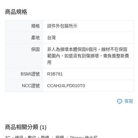
商品規格
規格
詳件外包裝所示
產地
台灣
保固
非人為損壞本體保固6個月，線材不在保固
範圍內，如退貨有刮傷損壞，需負擔整新費
用
BSMI證號
R3B781
NCC證號
CCAH24LPD010T0
客服
商品相關分類 (1)
3C・通訊・數位・周邊
授權
Disney 迪士尼