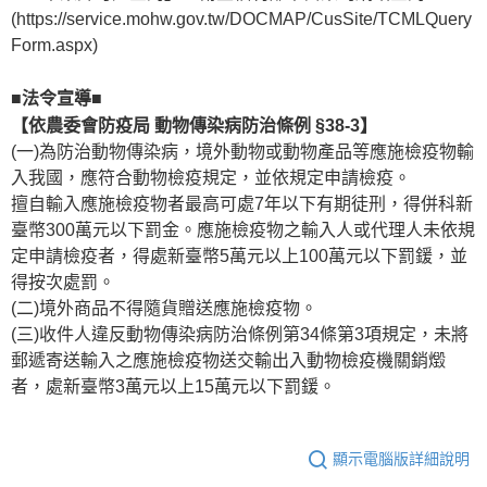
(https://service.mohw.gov.tw/DOCMAP/CusSite/TCMLQuery
Form.aspx)
■法令宣導■
【依農委會防疫局 動物傳染病防治條例 §38-3】
(一)為防治動物傳染病，境外動物或動物產品等應施檢疫物輸
入我國，應符合動物檢疫規定，並依規定申請檢疫。
擅自輸入應施檢疫物者最高可處7年以下有期徒刑，得併科新
臺幣300萬元以下罰金。應施檢疫物之輸入人或代理人未依規
定申請檢疫者，得處新臺幣5萬元以上100萬元以下罰鍰，並
得按次處罰。
(二)境外商品不得隨貨贈送應施檢疫物。
(三)收件人違反動物傳染病防治條例第34條第3項規定，未將
郵遞寄送輸入之應施檢疫物送交輸出入動物檢疫機關銷燬
者，處新臺幣3萬元以上15萬元以下罰鍰。
顯示電腦版詳細說明