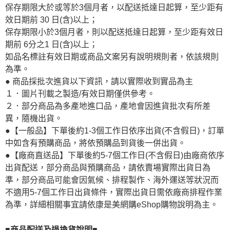
保存期限大於或等於3個月者，以配送抵達日起算，至少距有
效日期前 30 日(含)以上；
保存期限小於3個月者，則以配送抵達日起算，至少距有效日
期前 6分之1 日(含)以上；
如品名標註有效日期或商品文案另有說明規則者，依該規則
為準。
● 商品採批次進貨以下資訊，請以實際收到實品為主
１．圖片刊載之製造/有效日期僅供參考。
２．部分商品為多產地進口品，產地會因進貨批次有所差
異，隨機出貨。
●【一般品】下單後約1-3個工作日依序出貨(不含假日)，訂單
中如含有預購商品，將依預購品到貨後一併出貨。
●【廠商直送品】下單後約5-7個工作日(不含假日)由廠商依序
出貨配送，部分商品與預購商品，請依賣場實際出貨日為
準，部分商品可能會因氣候、排程製作、海外運送等狀況而
不適用5-7個工作日出貨條件，實際出貨日需依廠商排程作業
為準，詳細相關事宜請依康是美網購eShop購物說明為主。
■商品配送及退換貨說明■