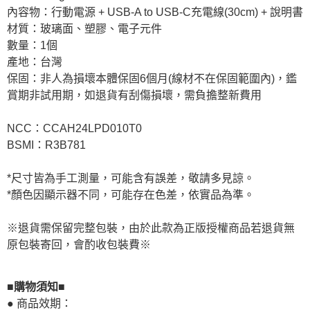
內容物：行動電源 + USB-A to USB-C充電線(30cm) + 說明書
材質：玻璃面、塑膠、電子元件
數量：1個
產地：台灣
保固：非人為損壞本體保固6個月(線材不在保固範圍內)，鑑
賞期非試用期，如退貨有刮傷損壞，需負擔整新費用
NCC：CCAH24LPD010T0
BSMI：R3B781
*尺寸皆為手工測量，可能含有誤差，敬請多見諒。
*顏色因顯示器不同，可能存在色差，依實品為準。
※退貨需保留完整包裝，由於此款為正版授權商品若退貨無
原包裝寄回，會酌收包裝費※
■購物須知■
● 商品效期：