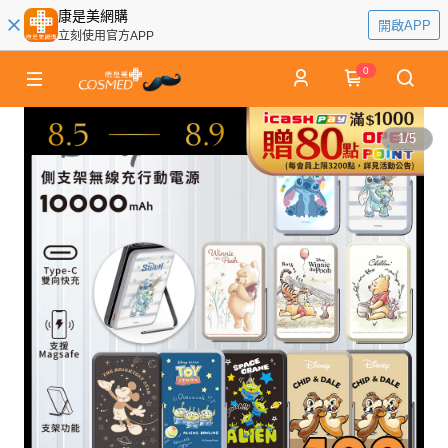
康是美網購
開啟APP
立刻使用官方APP
0
1
/
5