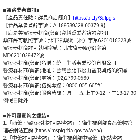
■通路業者資訊■
【產品責任險：詳見商店簡介】
https://bit.ly/3dfpgis
【食品業者登錄字號：A-189589328-00379-9】
【康是美醫療器材商(藥商)資料暨業者諮詢資訊】
藥商許可執照字號：北市衛藥販（松）字第6201018328號
醫療器材商許可執照字號：北市衛器販(松)字第
MD6201029472號
醫療器材商(藥商)名稱：統一生活事業股份有限公司
醫療器材商(藥商)地址：台灣台北市松山區東興路8號7樓
醫療器材商(藥商)電話：(02)2799-0560
醫療器材商(藥商)諮詢專線：0800-005-665#1
醫療器材商(藥商)服務時間：週一~五 上午9-12 下午13-17:30
例假日除外
■許可證查詢之連結■
1.「西藥、醫療器材許可證查詢」：衛生福利部食品藥物管
理署網站查詢 (https://lmspiq.fda.gov.tw/web/)
2.「中藥許可證查詢」：衛生福利部中醫藥司網站查詢