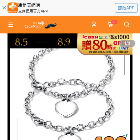
康是美網購
開啟APP
立刻使用官方APP
0
1
/
8