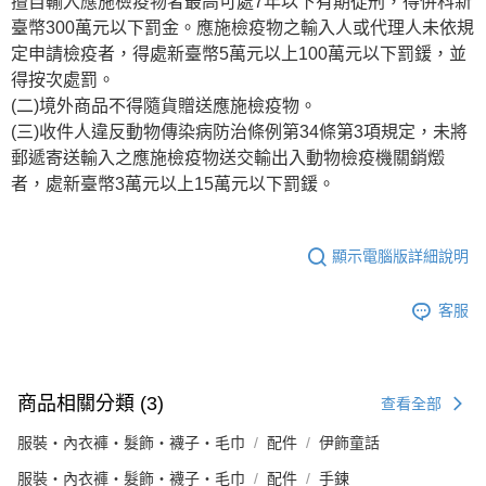
擅自輸入應施檢疫物者最高可處7年以下有期徒刑，得併科新
臺幣300萬元以下罰金。應施檢疫物之輸入人或代理人未依規
定申請檢疫者，得處新臺幣5萬元以上100萬元以下罰鍰，並
得按次處罰。
(二)境外商品不得隨貨贈送應施檢疫物。
(三)收件人違反動物傳染病防治條例第34條第3項規定，未將
郵遞寄送輸入之應施檢疫物送交輸出入動物檢疫機關銷燬
者，處新臺幣3萬元以上15萬元以下罰鍰。
顯示電腦版詳細說明
客服
商品相關分類 (3)
查看全部
服裝・內衣褲・髮飾・襪子・毛巾
配件
伊飾童話
服裝・內衣褲・髮飾・襪子・毛巾
配件
手鍊