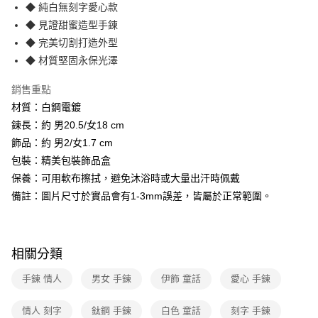
3 期 0 利率 每期
NT$293
21家銀行
◆ 純白無刻字愛心款
6 期 0 利率 每期
NT$146
21家銀行
合作金庫商業銀行
第一商業銀行
◆ 見證甜蜜造型手鍊
華南商業銀行
彰化商業銀行
12 期 0 利率 每期
NT$73
21家銀行
◆ 完美切割打造外型
合作金庫商業銀行
第一商業銀行
上海商業儲蓄銀行
台北富邦商業銀行
華南商業銀行
彰化商業銀行
◆ 材質堅固永保光澤
合作金庫商業銀行
第一商業銀行
數位禮券
國泰世華商業銀行
兆豐國際商業銀行
上海商業儲蓄銀行
台北富邦商業銀行
華南商業銀行
彰化商業銀行
臺灣中小企業銀行
台中商業銀行
國泰世華商業銀行
兆豐國際商業銀行
銷售重點
LINE Pay
上海商業儲蓄銀行
台北富邦商業銀行
匯豐（台灣）商業銀行
華泰商業銀行
臺灣中小企業銀行
台中商業銀行
材質：白鋼電鍍
國泰世華商業銀行
兆豐國際商業銀行
聯邦商業銀行
遠東國際商業銀行
匯豐（台灣）商業銀行
華泰商業銀行
Apple Pay
臺灣中小企業銀行
台中商業銀行
鍊長：約 男20.5/女18 cm
元大商業銀行
永豐商業銀行
聯邦商業銀行
遠東國際商業銀行
匯豐（台灣）商業銀行
華泰商業銀行
飾品：約 男2/女1.7 cm
玉山商業銀行
星展（台灣）商業銀行
街口支付
元大商業銀行
永豐商業銀行
聯邦商業銀行
遠東國際商業銀行
台新國際商業銀行
中國信託商業銀行
包裝：精美包裝飾品盒
玉山商業銀行
星展（台灣）商業銀行
元大商業銀行
永豐商業銀行
台灣樂天信用卡公司
悠遊付
保養：可用軟布擦拭，避免沐浴時或大量出汗時佩戴
台新國際商業銀行
中國信託商業銀行
玉山商業銀行
星展（台灣）商業銀行
台灣樂天信用卡公司
備註：圖片尺寸於實品會有1-3mm誤差，皆屬於正常範圍。
台新國際商業銀行
中國信託商業銀行
Google Pay
台灣樂天信用卡公司
運送方式
相關分類
廠商自送宅配免運
免運費
手鍊 情人
男女 手鍊
伊飾 童話
愛心 手鍊
情人 刻字
鈦鋼 手鍊
白色 童話
刻字 手鍊