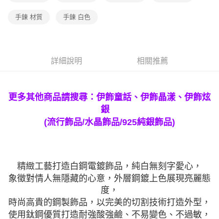
手鍊 材質
手鍊 白色
詳細說明
相關推薦
更多其他商品請搜尋：伊飾童話、伊飾晶漾、伊飾炫
銀
(流行飾品/水晶飾品/925純銀飾品)
精緻工藝打造白鋼電鍍飾品，純白無刻字愛心，
象徵對情人無隱藏的心意，外層鋼鍍上色展現亮麗態
度，
時尚高貴的鋼製飾品，以完美的切割技術打造外型，
使用鈦鋼優質打造耐強酸強鹼、不易變色、不過敏，