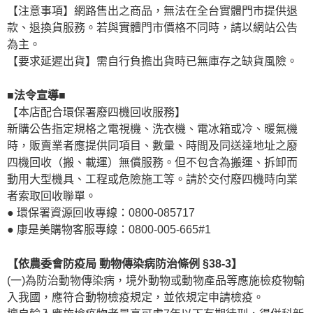
【注意事項】網路售出之商品，無法在全台實體門市提供退
款、退換貨服務。若與實體門市價格不同時，請以網站公告
為主。
【要求延遲出貨】需自行負擔出貨時已無庫存之缺貨風險。
■法令宣導■
【本店配合環保署廢四機回收服務】
新購公告指定規格之電視機、洗衣機、電冰箱或冷、暖氣機
時，販賣業者應提供同項目、數量、時間及同送達地址之廢
四機回收（搬、載運）無償服務。但不包含為搬運、拆卸而
動用大型機具、工程或危險施工等。請於交付廢四機時向業
者索取回收聯單。
● 環保署資源回收專線：0800-085717
● 康是美購物客服專線：0800-005-665#1
【依農委會防疫局 動物傳染病防治條例 §38-3】
(一)為防治動物傳染病，境外動物或動物產品等應施檢疫物輸
入我國，應符合動物檢疫規定，並依規定申請檢疫。