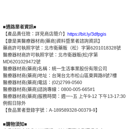
■通路業者資訊■
【產品責任險：詳見商店簡介】
https://bit.ly/3dfpgis
【康是美醫療器材商(藥商)資料暨業者諮詢資訊】
藥商許可執照字號：北市衛藥販（松）字第6201018328號
醫療器材商許可執照字號：北市衛器販(松)字第
MD6201029472號
醫療器材商(藥商)名稱：統一生活事業股份有限公司
醫療器材商(藥商)地址：台灣台北市松山區東興路8號7樓
醫療器材商(藥商)電話：(02)2799-0560
醫療器材商(藥商)諮詢專線：0800-005-665#1
醫療器材商(藥商)服務時間：週一~五 上午9-12 下午13-17:30
例假日除外
【食品業者登錄字號：A-189589328-00379-9】
■購物須知■