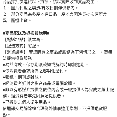
商品採批次進貨以下資訊，請以實際收到實品為主。
１．圖片刊載之製造/有效日期僅供參考。
２．部分商品為多產地進口品，產地會因進貨批次有所差
異，隨機出貨。
■商品配送及退換貨說明■
【配送地點】限本島。
【配送方式】宅配。
【退貨說明】 若您購買之商品或服務為下列情形之一，恕無
法提供退貨服務：
●易於腐敗、保存期限較短或解約時即將逾期。
●依消費者要求所為之客製化給付。
●報紙、期刊或雜誌。
●經消費者拆封之影音商品或電腦軟體。
●非以有形媒介提供之數位內容或一經提供即為完成之線上服
務，經消費者事先同意始提供者。
●已拆封之個人衛生用品。
依通訊交易解除權合理例外情事適用準則，不提供退貨服
務。