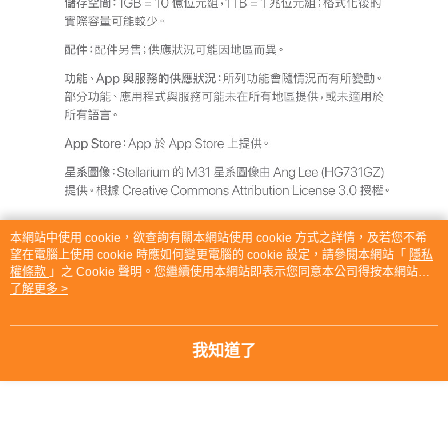
本網站中使用 cookie，欲查詢有關本網站使用 cookie 方式之詳情，及若您不希
望在電腦上使用 cookie 時應如何變更電腦的 cookie 設定，請參閱本網站「
隱私
權條款
」之 Cookie 聲明。您繼續使用本網站即表示您同意本公司得按本網站使
用條款之 Cookie 聲明使用 cookie。
了解更多 >
我知道了
■通路業者資訊■
【產品責任險：詳見商店簡介】
https://bit.ly/3dfpgis
【康是美醫療器材商(藥商)資料暨業者諮詢資訊】
藥商許可執照字號：北市衛藥販（松）字第6201018328號