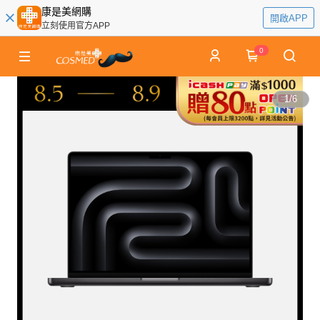
康是美網購
開啟APP
立刻使用官方APP
0
1
/
6