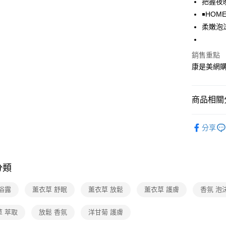
把握夜
Google Pa
￭HOM
柔嫩泡
運送方式
銷售重點
超商取貨付
康是美網
每筆NT$7
付款後7-1
商品相關分
每筆NT$7
洗沐・口
宅配-下單
分享
🆕主打活
每筆NT$1
分類
浴露
薰衣草 舒眠
薰衣草 放鬆
薰衣草 護膚
香氛 泡
草 萃取
放鬆 香氛
洋甘菊 護膚