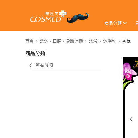
商品分類
首頁
洗沐・口腔・身體保養
沐浴
沐浴乳
香氛
商品分類
所有分類