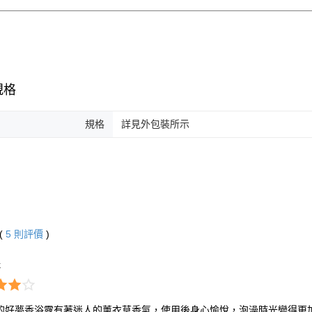
規格
規格
詳見外包裝所示
(
5
則評價
)
k
的好夢香浴露有著迷人的薰衣草香氣，使用後身心愉悅，泡澡時光變得更