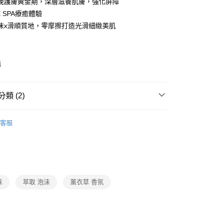
晚護膚黃金期，深層滋養肌膚，強化屏障
y
E SPA療癒體驗
沫x滑順質地，零摩擦打造光滑細緻美肌
款(下單後3-5個工作天配送)
購
0，滿NT$399(含以上)免運費
1取貨(下單後3-5個工作天配送)
類 (2)
0，滿NT$399(含以上)免運費
腔・身體保養
沐浴
沐浴乳
香氛
後3-5個工作天配送(不含預購品)，箱購品分箱出貨
客服
動
熱銷爆品狂降5折up📉超值必買🔥
生活百貨
00，滿NT$799(含以上)免運費
沫
萃取 泡沫
薰衣草 香氛