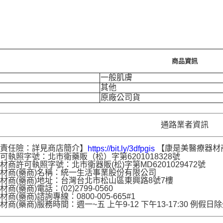
商品資訊
一般肌膚
其他
原廠公司貨
通路業者資訊
品責任險：詳見商店簡介】
【康是美醫療器材
https://bit.ly/3dfpgis
可執照字號：北市衛藥販（松）字第6201018328號
材商許可執照字號：北市衛器販(松)字第MD6201029472號
材商(藥商)名稱：統一生活事業股份有限公司
材商(藥商)地址：台灣台北市松山區東興路8號7樓
商(藥商)電話：(02)2799-0560
商(藥商)諮詢專線：0800-005-665#1
材商(藥商)服務時間：週一~五 上午9-12 下午13-17:30 例假日