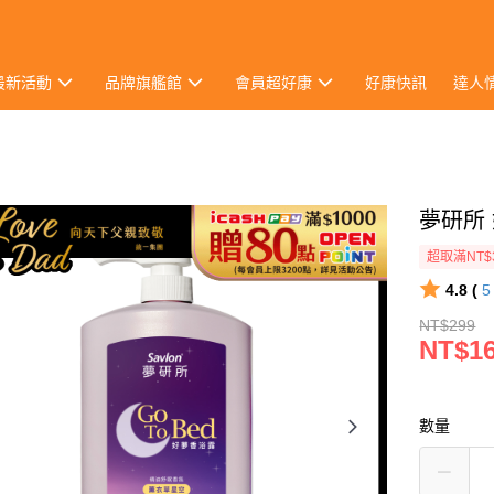
最新活動
品牌旗艦館
會員超好康
好康快訊
達人
夢研所 
超取滿NT$
4.8 (
NT$299
NT$1
數量