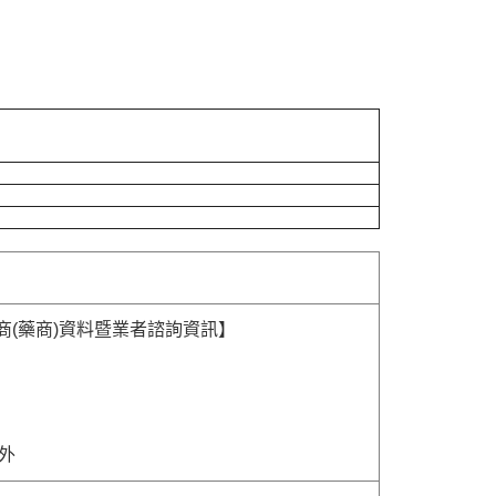
商(藥商)資料暨業者諮詢資訊】
除外