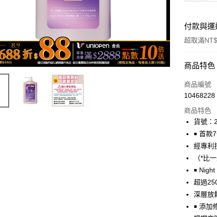
付款與運
超取滿NT$
付款方式
商品特色
icash Pay
商品編號
10468228
信用卡一
商品特色
數位禮券
貨號：2
￭ 首款
超商取貨
經專利
LINE Pay
（*比
￭ Nig
Apple Pay
超過2
街口支付
深層放
￭ 添
悠遊付