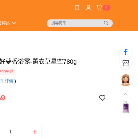
0
情報站
好夢香浴露-薰衣草星空780g
399免運
5
則評價
)
69