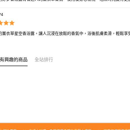
**4
的薰衣草星空香浴露，讓人沉浸在放鬆的香氣中，浴後肌膚柔滑，輕鬆享
有興趣的商品
全站排行