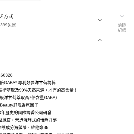
送方式
399免運
清除
紀錄
次付款
60328
7倍GABA* 專利好夢洋甘菊精粹
付款
技術萃取及99%天然來源，才有的高含量！
一般洋甘菊萃取高7倍含量GABA）
ht Beauty舒眠香氛因子
50年歷史的國際調香公司研發
鬆感官，營造沉靜式的恬靜好夢
加修護成分海藻醣、維他命B5