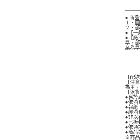
● 商
１．圖
２．
●【一
●【廠
準，部
業為準
【配
【注
為主
【退
●易於
●依消
●報紙
●經消
●非以
●已拆
●依通
●商品
※商