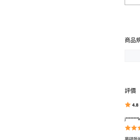
商品
評價
4.8
j********
夢研所