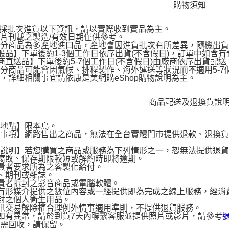
購物須知
品採批次進貨以下資訊，請以實際收到實品為主。
片刊載之製造/有效日期僅供參考。
部分商品為多產地進口品，產地會因進貨批次有所差異，隨機出
般品】下單後約1-3個工作日依序出貨(不含假日)，訂單中如含
商直送品】下單後約5-7個工作日(不含假日)由廠商依序出貨
分商品可能會因氣候、排程製作、海外運送等狀況而不適用5-
，詳細相關事宜請依康是美網購eShop購物說明為主。
商品配送及退換貨說
送地點】限本島。
意事項】網路售出之商品，無法在全台實體門市提供退款、退換
。
貨說明】若您購買之商品或服務為下列情形之一，恕無法提供退
腐敗、保存期限較短或解約時即將逾期。
費者要求所為之客製化給付。
、期刊或雜誌。
費者拆封之影音商品或電腦軟體。
有形媒介提供之數位內容或一經提供即為完成之線上服務，經消
封之個人衛生用品。
訊交易解除權合理例外情事適用準則，不提供退貨服務。
如有異常，請於到貨7天內聯繫客服並提供照片或影片，請參考
品需回收，請保留。