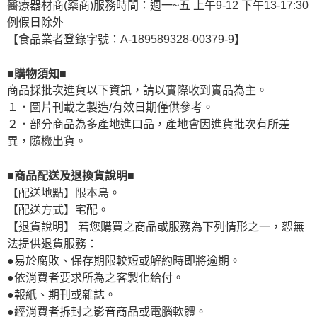
醫療器材商(藥商)服務時間：週一~五 上午9-12 下午13-17:30
例假日除外
【食品業者登錄字號：A-189589328-00379-9】
■購物須知■
商品採批次進貨以下資訊，請以實際收到實品為主。
１．圖片刊載之製造/有效日期僅供參考。
２．部分商品為多產地進口品，產地會因進貨批次有所差
異，隨機出貨。
■商品配送及退換貨說明■
【配送地點】限本島。
【配送方式】宅配。
【退貨說明】 若您購買之商品或服務為下列情形之一，恕無
法提供退貨服務：
●易於腐敗、保存期限較短或解約時即將逾期。
●依消費者要求所為之客製化給付。
●報紙、期刊或雜誌。
●經消費者拆封之影音商品或電腦軟體。