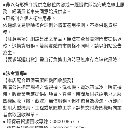
●非以有形媒介提供之數位內容或一經提供即為完成之線上服
務，經消費者事先同意始提供者。
●已拆封之個人衛生用品。
依通訊交易解除權合理例外情事適用準則，不提供退貨服
務。
【注意事項】網路售出之商品，無法在全台實體門市提供退
款、退換貨服務。若與實體門市價格不同時，請以網站公告
為主。
【要求延遲出貨】需自行負擔出貨時已無庫存之缺貨風險。
■法令宣導■
【本店配合環保署廢四機回收服務】
新購公告指定規格之電視機、洗衣機、電冰箱或冷、暖氣機
時，販賣業者應提供同項目、數量、時間及同送達地址之廢
四機回收（搬、載運）無償服務。但不包含為搬運、拆卸而
動用大型機具、工程或危險施工等。請於交付廢四機時向業
者索取回收聯單。
● 環保署資源回收專線：0800-085717