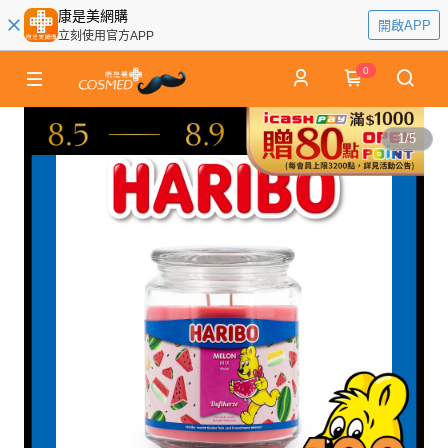
康是美網購
開啟APP
立刻使用官方APP
0
1
/
5