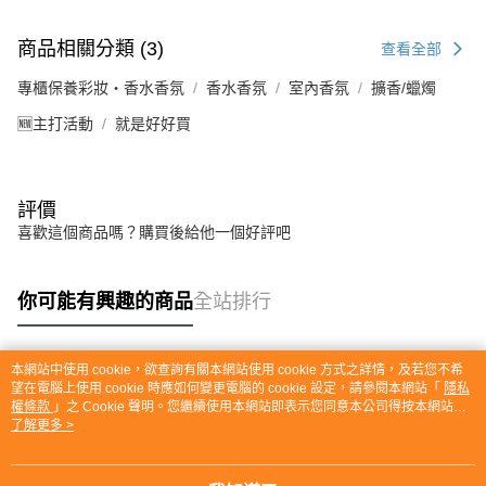
商品相關分類 (3)
查看全部
專櫃保養彩妝・香水香氛
香水香氛
室內香氛
擴香/蠟燭
🆕主打活動
就是好好買
評價
喜歡這個商品嗎？購買後給他一個好評吧
你可能有興趣的商品
全站排行
本網站中使用 cookie，欲查詢有關本網站使用 cookie 方式之詳情，及若您不希
熱門標籤
望在電腦上使用 cookie 時應如何變更電腦的 cookie 設定，請參閱本網站「
隱私
權條款
」之 Cookie 聲明。您繼續使用本網站即表示您同意本公司得按本網站使
用條款之 Cookie 聲明使用 cookie。
了解更多 >