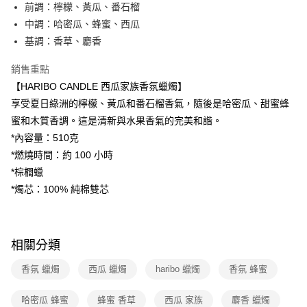
3 期 0 利率 每期
NT$267
21家銀行
前調：檸檬、黃瓜、番石榴
6 期 0 利率 每期
NT$133
21家銀行
合作金庫商業銀行
第一商業銀行
中調：哈密瓜、蜂蜜、西瓜
華南商業銀行
彰化商業銀行
12 期 0 利率 每期
NT$66
21家銀行
基調：香草、麝香
合作金庫商業銀行
第一商業銀行
上海商業儲蓄銀行
台北富邦商業銀行
華南商業銀行
彰化商業銀行
合作金庫商業銀行
第一商業銀行
數位禮券
國泰世華商業銀行
兆豐國際商業銀行
銷售重點
上海商業儲蓄銀行
台北富邦商業銀行
華南商業銀行
彰化商業銀行
臺灣中小企業銀行
台中商業銀行
國泰世華商業銀行
兆豐國際商業銀行
【HARIBO CANDLE 西瓜家族香氛蠟燭】
LINE Pay
上海商業儲蓄銀行
台北富邦商業銀行
匯豐（台灣）商業銀行
華泰商業銀行
臺灣中小企業銀行
台中商業銀行
享受夏日綠洲的檸檬、黃瓜和番石榴香氣，隨後是哈密瓜、甜蜜蜂
國泰世華商業銀行
兆豐國際商業銀行
聯邦商業銀行
遠東國際商業銀行
匯豐（台灣）商業銀行
華泰商業銀行
Apple Pay
臺灣中小企業銀行
台中商業銀行
蜜和木質香調。這是清新與水果香氣的完美和諧。
元大商業銀行
永豐商業銀行
聯邦商業銀行
遠東國際商業銀行
匯豐（台灣）商業銀行
華泰商業銀行
*內容量：510克
玉山商業銀行
星展（台灣）商業銀行
街口支付
元大商業銀行
永豐商業銀行
聯邦商業銀行
遠東國際商業銀行
台新國際商業銀行
中國信託商業銀行
*燃燒時間：約 100 小時
玉山商業銀行
星展（台灣）商業銀行
元大商業銀行
永豐商業銀行
台灣樂天信用卡公司
悠遊付
*棕櫚蠟
台新國際商業銀行
中國信託商業銀行
玉山商業銀行
星展（台灣）商業銀行
台灣樂天信用卡公司
*燭芯：100% 純棉雙芯
台新國際商業銀行
中國信託商業銀行
Google Pay
台灣樂天信用卡公司
運送方式
相關分類
廠商自送宅配免運
免運費
香氛 蠟燭
西瓜 蠟燭
haribo 蠟燭
香氛 蜂蜜
哈密瓜 蜂蜜
蜂蜜 香草
西瓜 家族
麝香 蠟燭