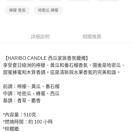
檸檬 香氛
哈密瓜 檸檬
詳細說明
相關推薦
【HARIBO CANDLE 西瓜家族香氛蠟燭】
享受夏日綠洲的檸檬、黃瓜和番石榴香氣，隨後是哈密瓜、
甜蜜蜂蜜和木質香調。這是清新與水果香氣的完美和諧。
前調：檸檬、黃瓜、番石榴
中調：哈密瓜、蜂蜜、西瓜
基調：香草、麝香
*內容量：510克
*燃燒時間：約 100 小時
*棕櫚蠟