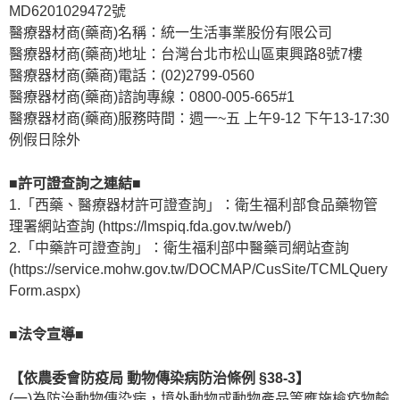
MD6201029472號
醫療器材商(藥商)名稱：統一生活事業股份有限公司
醫療器材商(藥商)地址：台灣台北市松山區東興路8號7樓
醫療器材商(藥商)電話：(02)2799-0560
醫療器材商(藥商)諮詢專線：0800-005-665#1
醫療器材商(藥商)服務時間：週一~五 上午9-12 下午13-17:30
例假日除外
■許可證查詢之連結■
1.「西藥、醫療器材許可證查詢」：衛生福利部食品藥物管
理署網站查詢 (https://lmspiq.fda.gov.tw/web/)
2.「中藥許可證查詢」：衛生福利部中醫藥司網站查詢
(https://service.mohw.gov.tw/DOCMAP/CusSite/TCMLQuery
Form.aspx)
■法令宣導■
【依農委會防疫局 動物傳染病防治條例 §38-3】
(一)為防治動物傳染病，境外動物或動物產品等應施檢疫物輸