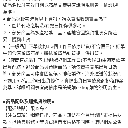
如品名標註有效日期或商品文案另有說明規則者，依該規則
為準。
● 商品採批次進貨以下資訊，請以實際收到實品為主
１．圖片刊載之製造/有效日期僅供參考。
２．部分商品為多產地進口品，產地會因進貨批次有所差
異，隨機出貨。
●【一般品】下單後約1-3個工作日依序出貨(不含假日)，訂單
中如含有預購商品，將依預購品到貨後一併出貨。
●【廠商直送品】下單後約5-7個工作日(不含假日)由廠商依序
出貨配送，部分商品與預購商品，請依賣場實際出貨日為
準，部分商品可能會因氣候、排程製作、海外運送等狀況而
不適用5-7個工作日出貨條件，實際出貨日需依廠商排程作業
為準，詳細相關事宜請依康是美網購eShop購物說明為主。
■商品配送及退換貨說明■
【配送地點】限本島。
【注意事項】網路售出之商品，無法在全台實體門市提供退
款、退換貨服務。若與實體門市價格不同時，請以網站公告