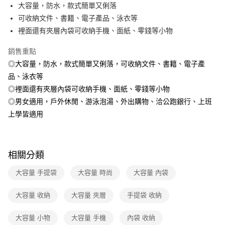
3 期 0 利率 每期
NT$166
21家銀行
大容量，防水，款式簡單又俐落
6 期 0 利率 每期
NT$83
21家銀行
合作金庫商業銀行
第一商業銀行
可收納文件、書籍、電子產品、泳衣等
華南商業銀行
彰化商業銀行
12 期 0 利率 每期
NT$41
21家銀行
裡面還有夾層內袋可收納手機、面紙、零錢等小物
合作金庫商業銀行
第一商業銀行
上海商業儲蓄銀行
台北富邦商業銀行
華南商業銀行
彰化商業銀行
合作金庫商業銀行
第一商業銀行
數位禮券
國泰世華商業銀行
兆豐國際商業銀行
銷售重點
上海商業儲蓄銀行
台北富邦商業銀行
華南商業銀行
彰化商業銀行
臺灣中小企業銀行
台中商業銀行
國泰世華商業銀行
兆豐國際商業銀行
◎大容量，防水，款式簡單又俐落，可收納文件、書籍、電子產
LINE Pay
上海商業儲蓄銀行
台北富邦商業銀行
匯豐（台灣）商業銀行
華泰商業銀行
臺灣中小企業銀行
台中商業銀行
品、泳衣等
國泰世華商業銀行
兆豐國際商業銀行
聯邦商業銀行
遠東國際商業銀行
匯豐（台灣）商業銀行
華泰商業銀行
Apple Pay
臺灣中小企業銀行
台中商業銀行
◎裡面還有夾層內袋可收納手機、面紙、零錢等小物
元大商業銀行
永豐商業銀行
聯邦商業銀行
遠東國際商業銀行
匯豐（台灣）商業銀行
華泰商業銀行
◎男女適用，戶外休閒、游泳泡湯、外出購物、洽公跑銀行、上班
玉山商業銀行
星展（台灣）商業銀行
街口支付
元大商業銀行
永豐商業銀行
聯邦商業銀行
遠東國際商業銀行
台新國際商業銀行
中國信託商業銀行
上學皆適用
玉山商業銀行
星展（台灣）商業銀行
元大商業銀行
永豐商業銀行
台灣樂天信用卡公司
悠遊付
台新國際商業銀行
中國信託商業銀行
玉山商業銀行
星展（台灣）商業銀行
台灣樂天信用卡公司
台新國際商業銀行
中國信託商業銀行
Google Pay
台灣樂天信用卡公司
相關分類
運送方式
大容量 手提袋
大容量 時尚
大容量 內袋
廠商自送宅配免運
大容量 收納
大容量 夾層
手提袋 收納
免運費
大容量 小物
大容量 手機
內袋 收納