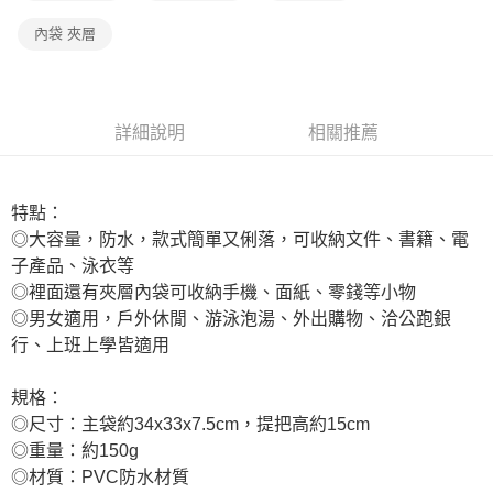
內袋 夾層
詳細說明
相關推薦
特點：
◎大容量，防水，款式簡單又俐落，可收納文件、書籍、電
子產品、泳衣等
◎裡面還有夾層內袋可收納手機、面紙、零錢等小物
◎男女適用，戶外休閒、游泳泡湯、外出購物、洽公跑銀
行、上班上學皆適用
規格：
◎尺寸：主袋約34x33x7.5cm，提把高約15cm
◎重量：約150g
◎材質：PVC防水材質