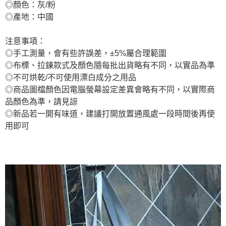
◎顏色：灰/粉
◎產地：中國
注意事項：
◎手工測量，會有些許誤差，±5%屬合理範圍
◎布標、拉鍊款式及顏色隨每批出貨略有不同，以實品為準
◎不可烘乾/不可使用漂白成分之用品
◎商品圖檔顏色因電腦螢幕設定差異會略有不同，以實際商
品顏色為準，請見諒
◎新品若一開有味道，建議打開放置通風處一段時間後再使
用即可