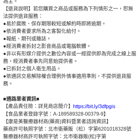
為主。
【退貨說明】若您購買之商品或服務為下列情形之一，恕無
法提供退貨服務：
●易於腐敗、保存期限較短或解約時即將逾期。
●依消費者要求所為之客製化給付。
●報紙、期刊或雜誌。
●經消費者拆封之影音商品或電腦軟體。
●非以有形媒介提供之數位內容或一經提供即為完成之線上服
務，經消費者事先同意始提供者。
●已拆封之個人衛生用品。
●依通訊交易解除權合理例外情事適用準則，不提供退貨服
務。
■通路業者資訊■
【產品責任險：詳見商店簡介】
https://bit.ly/3dfpgis
【食品業者登錄字號：A-189589328-00379-9】
【康是美醫療器材商(藥商)資料暨業者諮詢資訊】
藥商許可執照字號：北市衛藥販（松）字第6201018328號
醫療器材商許可執照字號：北市衛器販(松)字第