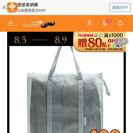
康是美網購
開啟APP
立刻使用官方APP
0
1
/
10