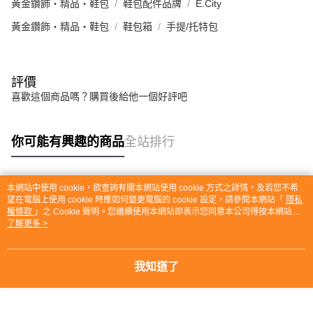
黃金鑽飾・精品・鞋包
鞋包配件品牌
E.City
黃金鑽飾・精品・鞋包
鞋包箱
手提/托特包
評價
喜歡這個商品嗎？購買後給他一個好評吧
你可能有興趣的商品
全站排行
本網站中使用 cookie，欲查詢有關本網站使用 cookie 方式之詳情，及若您不希
熱門標籤
望在電腦上使用 cookie 時應如何變更電腦的 cookie 設定，請參閱本網站「
隱私
權條款
」之 Cookie 聲明。您繼續使用本網站即表示您同意本公司得按本網站使
用條款之 Cookie 聲明使用 cookie。
了解更多 >
我知道了