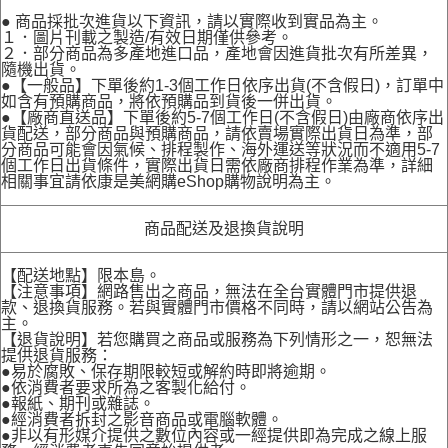
● 商品採批次進貨以下資訊，請以實際收到實品為主。
１．圖片刊載之製造/有效日期僅供參考。
２．部分商品為多產地進口品，產地會因進貨批次有所差異，
隨機出貨。
●【一般品】下單後約1-3個工作日依序出貨(不含假日)，訂單中
如含有預購商品，將依預購品到貨後一併出貨。
●【廠商直送品】下單後約5-7個工作日(不含假日)由廠商依序出
貨配送，部分商品與預購商品，請依賣場實際出貨日為準，部
分商品可能會因氣候、排程製作、海外運送等狀況而不適用5-7
個工作日出貨條件，實際出貨日需依廠商排程作業為準，詳細
相關事宜請依康是美網購eShop購物說明為主。
商品配送及退換貨說明
【配送地點】限本島。
【注意事項】網路售出之商品，無法在全台實體門市提供退
款、退換貨服務。若與實體門市價格不同時，請以網站公告為
主。
【退貨說明】若您購買之商品或服務為下列情形之一，恕無法
提供退貨服務：
●易於腐敗、保存期限較短或解約時即將逾期。
●依消費者要求所為之客製化給付。
●報紙、期刊或雜誌。
●經消費者拆封之影音商品或電腦軟體。
●非以有形媒介提供之數位內容或一經提供即為完成之線上服