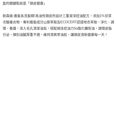
盈的關鍵點就是「頭皮健康」
新森級-養髮系洗髮精!為油性頭皮所設計三重潔淨控油配方，添加1%甘草
次酸複合物，專利養髮成分山葵萃取及ECOCERT認證地衣萃取，淨化、調
理、養護，深入毛孔清潔油垢，搭配絕佳控油力5α酯化鱷梨油，調理皮脂
分泌，揮別油膩厚重不適，維持清爽零油肌，讓頭皮清新健康每一天！