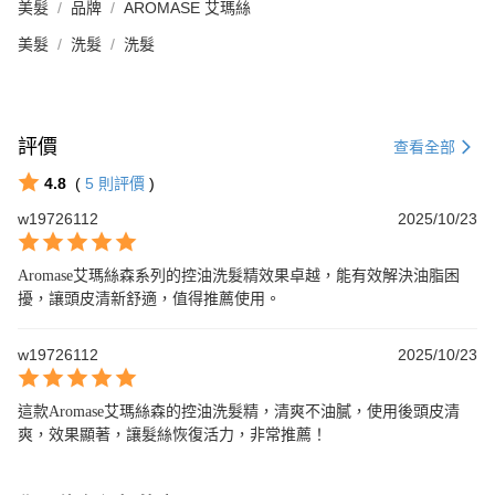
美髮
品牌
AROMASE 艾瑪絲
美髮
洗髮
洗髮
評價
查看全部
4.8
(
5
則評價
)
w19726112
2025/10/23
Aromase艾瑪絲森系列的控油洗髮精效果卓越，能有效解決油脂困
擾，讓頭皮清新舒適，值得推薦使用。
w19726112
2025/10/23
這款Aromase艾瑪絲森的控油洗髮精，清爽不油膩，使用後頭皮清
爽，效果顯著，讓髮絲恢復活力，非常推薦！