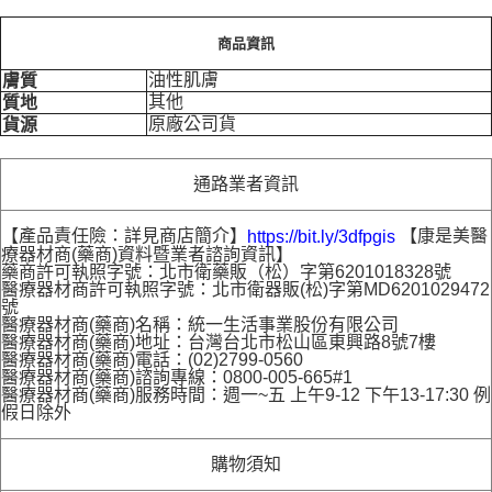
商品資訊
油性肌膚
膚質
其他
質地
原廠公司貨
貨源
通路業者資訊
【產品責任險：詳見商店簡介】
【康是美醫
https://bit.ly/3dfpgis
療器材商(藥商)資料暨業者諮詢資訊】
藥商許可執照字號：北市衛藥販（松）字第6201018328號
醫療器材商許可執照字號：北市衛器販(松)字第MD6201029472
號
醫療器材商(藥商)名稱：統一生活事業股份有限公司
醫療器材商(藥商)地址：台灣台北市松山區東興路8號7樓
醫療器材商(藥商)電話：(02)2799-0560
醫療器材商(藥商)諮詢專線：0800-005-665#1
醫療器材商(藥商)服務時間：週一~五 上午9-12 下午13-17:30 例
假日除外
購物須知