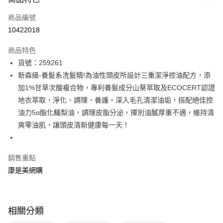
icash Pay
商品編號
信用卡一次付款
10422018
數位禮券
商品特色
超商取貨付款
貨號：259261
新森級-養髮系洗髮精!為油性頭皮所設計三重潔淨控油配方，添
LINE Pay
加1%甘草次酸複合物，專利養髮成分山葵萃取及ECOCERT認證
Apple Pay
地衣萃取，淨化、調理、養護，深入毛孔清潔油垢，搭配絕佳控
油力5α酯化鱷梨油，調理皮脂分泌，揮別油膩厚重不適，維持清
街口支付
爽零油肌，讓頭皮清新健康每一天！
悠遊付
Google Pay
銷售重點
康是美網購
運送方式
超商取貨付款(下單後3-5個工作天配送)
每筆NT$70，滿NT$399(含以上)免運費
相關分類