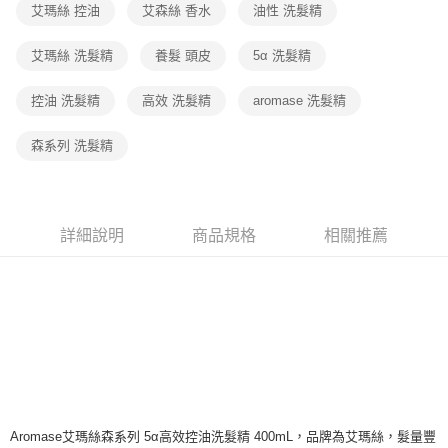
付款後7-11取貨(下單後3-5個工作天配送)
艾瑪絲 控油
艾森絲 香水
油性 洗髮精
每筆NT$70，滿NT$399(含以上)免運費
艾瑪絲 洗髮精
養髮 頭皮
5α 洗髮精
宅配-下單後3-5個工作天配送(不含預購品)，箱購品分箱出貨
每筆NT$100，滿NT$799(含以上)免運費
控油 洗髮精
高效 洗髮精
aromase 洗髮精
森系列 洗髮精
詳細說明
商品規格
相關推薦
Aromase艾瑪絲森系列 5α高效控油洗髮精 400mL，品牌為艾瑪絲，髮量豐