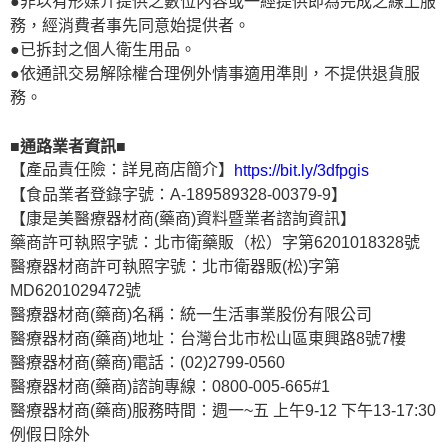
●非以有形媒介提供之數位內容或一經提供即為完成之線上服
務，經消費者事先同意始提供者。
●已拆封之個人衛生用品。
●依通訊交易解除權合理例外情事適用準則，不提供退貨服
務。
■通路業者資訊■
【產品責任險：詳見商店簡介】
https://bit.ly/3dfpgis
【食品業者登錄字號：A-189589328-00379-9】
【康是美醫療器材商(藥商)資料暨業者諮詢資訊】
藥商許可執照字號：北市衛藥販（松）字第6201018328號
醫療器材商許可執照字號：北市衛器販(松)字第
MD6201029472號
醫療器材商(藥商)名稱：統一生活事業股份有限公司
醫療器材商(藥商)地址：台灣台北市松山區東興路8號7樓
醫療器材商(藥商)電話：(02)2799-0560
醫療器材商(藥商)諮詢專線：0800-005-665#1
醫療器材商(藥商)服務時間：週一~五 上午9-12 下午13-17:30
例假日除外