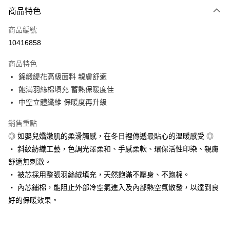
付款方式
商品特色
icash Pay
商品編號
信用卡一次付款
10416858
信用卡分期付款
商品特色
3 期 0 利率 每期
NT$506
21家銀行
錦緞緹花高級面料 親膚舒適
6 期 0 利率 每期
NT$253
21家銀行
合作金庫商業銀行
第一商業銀行
飽滿羽絲棉填充 蓄熱保暖度佳
華南商業銀行
彰化商業銀行
12 期 0 利率 每期
NT$126
21家銀行
中空立體纖維 保暖度再升級
合作金庫商業銀行
第一商業銀行
上海商業儲蓄銀行
台北富邦商業銀行
華南商業銀行
彰化商業銀行
合作金庫商業銀行
第一商業銀行
數位禮券
國泰世華商業銀行
兆豐國際商業銀行
銷售重點
上海商業儲蓄銀行
台北富邦商業銀行
華南商業銀行
彰化商業銀行
臺灣中小企業銀行
台中商業銀行
國泰世華商業銀行
兆豐國際商業銀行
◎ 如嬰兒嬌嫩肌的柔滑觸感，在冬日裡傳遞最貼心的溫暖感受 ◎
LINE Pay
上海商業儲蓄銀行
台北富邦商業銀行
匯豐（台灣）商業銀行
華泰商業銀行
臺灣中小企業銀行
台中商業銀行
‧ 斜紋紡織工藝，色調光澤柔和、手感柔軟、環保活性印染、親膚
國泰世華商業銀行
兆豐國際商業銀行
聯邦商業銀行
遠東國際商業銀行
匯豐（台灣）商業銀行
華泰商業銀行
Apple Pay
臺灣中小企業銀行
台中商業銀行
舒適無刺激。
元大商業銀行
永豐商業銀行
聯邦商業銀行
遠東國際商業銀行
匯豐（台灣）商業銀行
華泰商業銀行
‧ 被芯採用整張羽絲絨填充，天然飽滿不壓身、不跑棉。
玉山商業銀行
星展（台灣）商業銀行
街口支付
元大商業銀行
永豐商業銀行
聯邦商業銀行
遠東國際商業銀行
台新國際商業銀行
中國信託商業銀行
‧ 內芯鋪棉，能阻止外部冷空氣進入及內部熱空氣散發，以達到良
玉山商業銀行
星展（台灣）商業銀行
元大商業銀行
永豐商業銀行
台灣樂天信用卡公司
悠遊付
好的保暖效果。
台新國際商業銀行
中國信託商業銀行
玉山商業銀行
星展（台灣）商業銀行
台灣樂天信用卡公司
台新國際商業銀行
中國信託商業銀行
Google Pay
台灣樂天信用卡公司