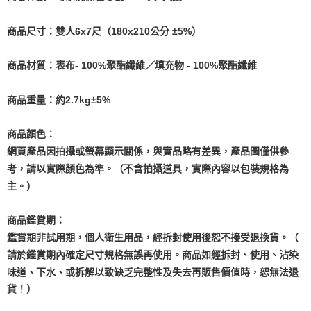
商品尺寸：雙人6x7尺（180x210公分 ±5%）
商品材質：表布- 100%聚酯纖維／填充物 - 100%聚酯纖維
商品重量：約2.7kg±5%
商品顏色：
網頁產品因拍攝或螢幕顯示關係，與實品略有差異，產品圖僅供參
考，請以實際顏色為準。（不含拍攝道具，實際內容以包裝規格為
主。）
商品鑑賞期：
鑑賞期非試用期，個人衛生用品，經拆封使用後恕不接受退換貨。（
請於鑑賞期內確定尺寸規格無誤再使用。商品如經拆封、使用、沾染
味道、下水、或拆解以致缺乏完整性及失去再販售價值時，恕無法退
貨！）