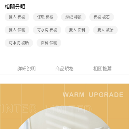
運送方式
相關分類
廠商自送宅配免運
雙人 棉被
保暖 棉被
絲絨 棉被
棉被 被芯
免運費
雙人 保暖
可水洗 棉被
雙人 面料
雙人 被胎
可水洗 被胎
面料 保暖
詳細說明
商品規格
相關推薦