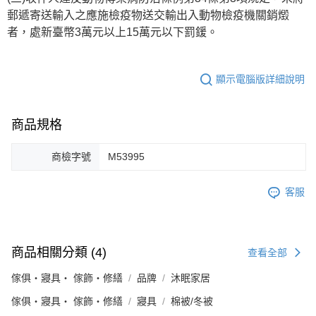
郵遞寄送輸入之應施檢疫物送交輸出入動物檢疫機關銷燬
者，處新臺幣3萬元以上15萬元以下罰鍰。
顯示電腦版詳細說明
商品規格
商檢字號
M53995
客服
商品相關分類 (4)
查看全部
傢俱・寢具・ 傢飾・修繕
品牌
沐眠家居
傢俱・寢具・ 傢飾・修繕
寢具
棉被/冬被