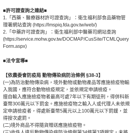
■許可證查詢之連結■
1.「西藥、醫療器材許可證查詢」：衛生福利部食品藥物管
理署網站查詢 (https://lmspiq.fda.gov.tw/web/)
2.「中藥許可證查詢」：衛生福利部中醫藥司網站查詢
(https://service.mohw.gov.tw/DOCMAP/CusSite/TCMLQuery
Form.aspx)
■法令宣導■
【依農委會防疫局 動物傳染病防治條例 §38-3】
(一)為防治動物傳染病，境外動物或動物產品等應施檢疫物輸
入我國，應符合動物檢疫規定，並依規定申請檢疫。
擅自輸入應施檢疫物者最高可處7年以下有期徒刑，得併科新
臺幣300萬元以下罰金。應施檢疫物之輸入人或代理人未依規
定申請檢疫者，得處新臺幣5萬元以上100萬元以下罰鍰，並
得按次處罰。
(二)境外商品不得隨貨贈送應施檢疫物。
(三)收件人違反動物傳染病防治條例第34條第3項規定，未將