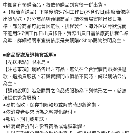
中如含有預購商品，將依預購品到貨後一併出貨。
●【廠商直送品】下單後約5-7個工作日(不含假日)由廠商依序
出貨配送，部分商品與預購商品，請依賣場實際出貨日為
準，部分商品可能會因氣候、排程製作、海外運送等狀況而
不適用5-7個工作日出貨條件，實際出貨日需依廠商排程作業
為準，詳細相關事宜請依康是美網購eShop購物說明為主。
■商品配送及退換貨說明■
【配送地點】限本島。
【注意事項】網路售出之商品，無法在全台實體門市提供退
款、退換貨服務。若與實體門市價格不同時，請以網站公告
為主。
【退貨說明】若您購買之商品或服務為下列情形之一，恕無
法提供退貨服務：
●易於腐敗、保存期限較短或解約時即將逾期。
●依消費者要求所為之客製化給付。
●報紙、期刊或雜誌。
●經消費者拆封之影音商品或電腦軟體。