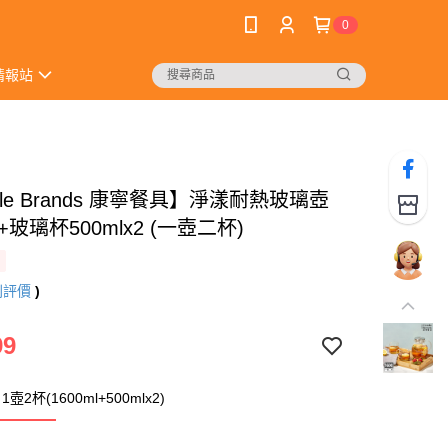
0
情報站
elle Brands 康寧餐具】淨漾耐熱玻璃壺
l+玻璃杯500mlx2 (一壺二杯)
則評價
)
99
2杯(1600ml+500mlx2)