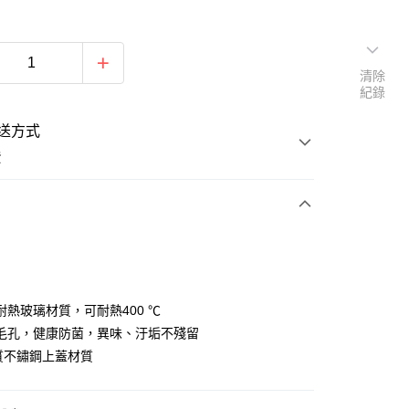
清除
紀錄
送方式
費
次付款
期付款
耐熱玻璃材質，可耐熱400 ℃
毛孔，健康防菌，異味、汙垢不殘留
0 利率 每期
NT$233
21家銀行
優質不鏽鋼上蓋材質
0 利率 每期
NT$116
21家銀行
庫商業銀行
第一商業銀行
業銀行
彰化商業銀行
 0 利率 每期
NT$58
21家銀行
庫商業銀行
第一商業銀行
業儲蓄銀行
台北富邦商業銀行