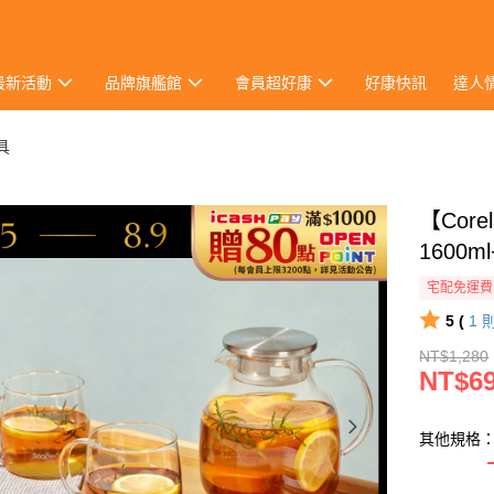
最新活動
品牌旗艦館
會員超好康
好康快訊
達人
餐具
【Cor
1600m
宅配免運費
5 (
1
NT$1,280
NT$6
其他規格：1壺