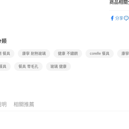
華南商
商品相關分
合作金
數位禮券
國泰世
上海商
華南商
臺灣中
國泰世
紙品・清
LINE Pay
上海商
匯豐（
分享
臺灣中
國泰世
聯邦商
紙品・清
匯豐（
Apple Pay
臺灣中
元大商
聯邦商
🆕主打活
匯豐（
玉山商
街口支付
元大商
聯邦商
台新國
分類
玉山商
元大商
台灣樂
悠遊付
台新國
玉山商
鋼 餐具
康寧 耐熱玻璃
健康 不鏽鋼
corelle 餐具
康寧
台灣樂
台新國
Google Pa
台灣樂
餐具
餐具 零毛孔
玻璃 健康
運送方式
廠商自送
免運費
說明
相關推薦