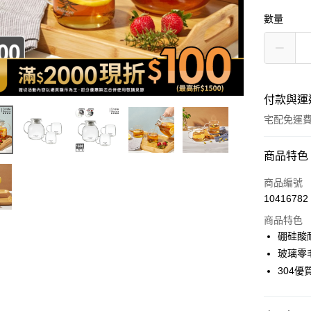
數量
付款與運
宅配免運
付款方式
商品特色
icash Pay
商品編號
10416782
信用卡一
商品特色
信用卡分
硼硅酸
玻璃零
3 期 
304
6 期 
合作金
華南商
12 期
合作金
上海商