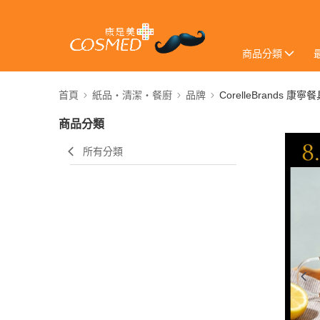
商品分類
首頁
紙品・清潔・餐廚
品牌
CorelleBrands 康寧
商品分類
所有分類