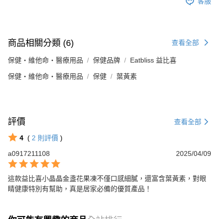
客服
商品相關分類 (6)
查看全部
保健・維他命・醫療用品
保健品牌
Eatbliss 益比喜
保健・維他命・醫療用品
保健
葉黃素
評價
查看全部
4
(
2
則評價
)
a0917211108
2025/04/09
這款益比喜小晶晶金盞花果凍不僅口感細膩，還富含葉黃素，對眼
睛健康特別有幫助，真是居家必備的優質產品！