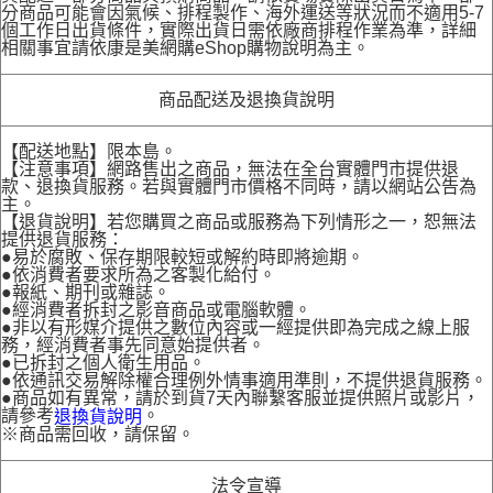
分商品可能會因氣候、排程製作、海外運送等狀況而不適用5-7
個工作日出貨條件，實際出貨日需依廠商排程作業為準，詳細
相關事宜請依康是美網購eShop購物說明為主。
商品配送及退換貨說明
【配送地點】限本島。
【注意事項】網路售出之商品，無法在全台實體門市提供退
款、退換貨服務。若與實體門市價格不同時，請以網站公告為
主。
【退貨說明】若您購買之商品或服務為下列情形之一，恕無法
提供退貨服務：
●易於腐敗、保存期限較短或解約時即將逾期。
●依消費者要求所為之客製化給付。
●報紙、期刊或雜誌。
●經消費者拆封之影音商品或電腦軟體。
●非以有形媒介提供之數位內容或一經提供即為完成之線上服
務，經消費者事先同意始提供者。
●已拆封之個人衛生用品。
●依通訊交易解除權合理例外情事適用準則，不提供退貨服務。
●商品如有異常，請於到貨7天內聯繫客服並提供照片或影片，
請參考
。
退換貨說明
※商品需回收，請保留。
法令宣導