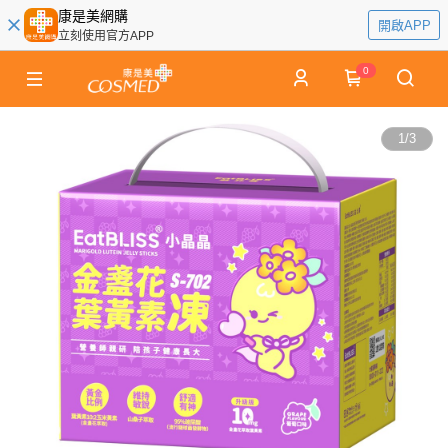
康是美網購
開啟APP
立刻使用官方APP
0
1
/
3