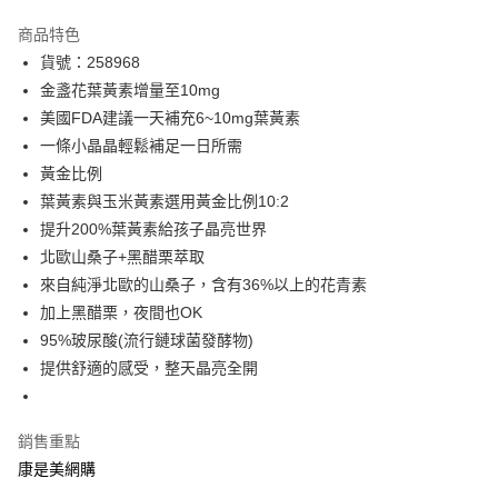
數位禮券
商品特色
超商取貨付款
貨號：258968
金盞花葉黃素增量至10mg
LINE Pay
美國FDA建議一天補充6~10mg葉黃素
Apple Pay
一條小晶晶輕鬆補足一日所需
黃金比例
街口支付
葉黃素與玉米黃素選用黃金比例10:2
悠遊付
提升200%葉黃素給孩子晶亮世界
北歐山桑子+黑醋栗萃取
Google Pay
來自純淨北歐的山桑子，含有36%以上的花青素
加上黑醋栗，夜間也OK
運送方式
95%玻尿酸(流行鏈球菌發酵物)
超商取貨付款(下單後3-5個工作天配送)
提供舒適的感受，整天晶亮全開
每筆NT$70，滿NT$399(含以上)免運費
付款後7-11取貨(下單後3-5個工作天配送)
銷售重點
每筆NT$70，滿NT$399(含以上)免運費
康是美網購
宅配-下單後3-5個工作天配送(不含預購品)，箱購品分箱出貨