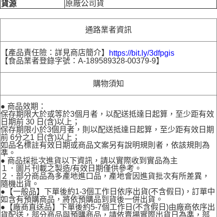
原廠公司貨
貨源
通路業者資訊
【產品責任險：詳見商店簡介】
https://bit.ly/3dfpgis
【食品業者登錄字號：A-189589328-00379-9】
購物須知
● 商品效期：
保存期限大於或等於3個月者，以配送抵達日起算，至少距有效
日期前 30 日(含)以上；
保存期限小於3個月者，則以配送抵達日起算，至少距有效日期
前 6分之1 日(含)以上；
如品名標註有效日期或商品文案另有說明規則者，依該規則為
準。
● 商品採批次進貨以下資訊，請以實際收到實品為主
１．圖片刊載之製造/有效日期僅供參考。
２．部分商品為多產地進口品，產地會因進貨批次有所差異，
隨機出貨。
●【一般品】下單後約1-3個工作日依序出貨(不含假日)，訂單中
如含有預購商品，將依預購品到貨後一併出貨。
●【廠商直送品】下單後約5-7個工作日(不含假日)由廠商依序出
貨配送，部分商品與預購商品，請依賣場實際出貨日為準，部