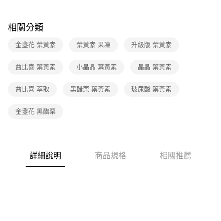
每筆NT$100，滿NT$799(含以上)免運費
相關分類
金盞花 葉黃素
葉黃素 果凍
升級版 葉黃素
益比喜 葉黃素
小晶晶 葉黃素
晶晶 葉黃素
益比喜 萃取
黑醋栗 葉黃素
玻尿酸 葉黃素
金盞花 黑醋栗
詳細說明
商品規格
相關推薦