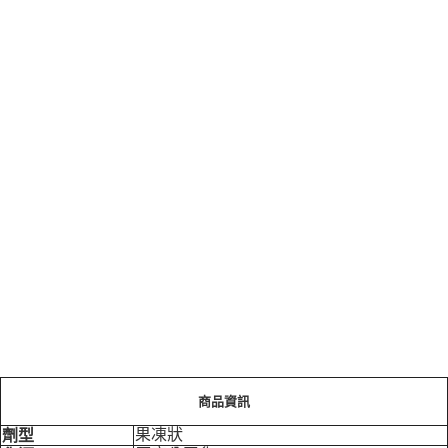
商品資訊
果凍狀
劑型