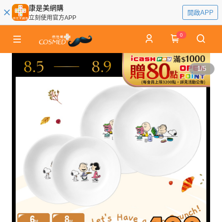
康是美網購
開啟APP
立刻使用官方APP
0
1
/
5