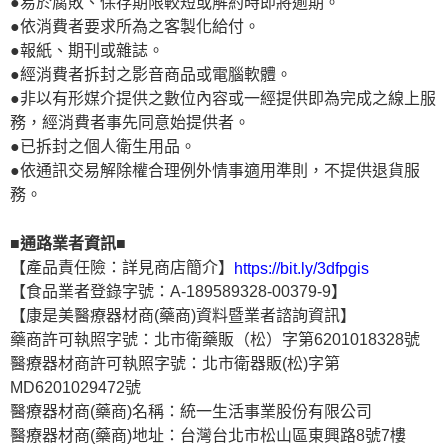
●易於腐敗、保存期限較短或解約時即將逾期。
●依消費者要求所為之客製化給付。
●報紙、期刊或雜誌。
●經消費者拆封之影音商品或電腦軟體。
●非以有形媒介提供之數位內容或一經提供即為完成之線上服
務，經消費者事先同意始提供者。
●已拆封之個人衛生用品。
●依通訊交易解除權合理例外情事適用準則，不提供退貨服
務。
■通路業者資訊■
【產品責任險：詳見商店簡介】
https://bit.ly/3dfpgis
【食品業者登錄字號：A-189589328-00379-9】
【康是美醫療器材商(藥商)資料暨業者諮詢資訊】
藥商許可執照字號：北市衛藥販（松）字第6201018328號
醫療器材商許可執照字號：北市衛器販(松)字第
MD6201029472號
醫療器材商(藥商)名稱：統一生活事業股份有限公司
醫療器材商(藥商)地址：台灣台北市松山區東興路8號7樓