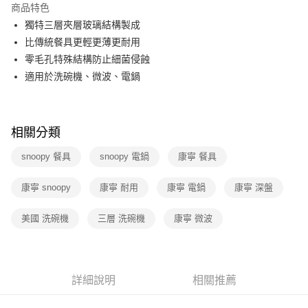
商品特色
3 期 0 利率 每期
NT$583
21家銀行
獨特三層夾層玻璃結構製成
6 期 0 利率 每期
NT$291
21家銀行
合作金庫商業銀行
第一商業銀行
比傳統餐具更輕更薄更耐用
華南商業銀行
彰化商業銀行
12 期 0 利率 每期
NT$145
21家銀行
零毛孔特殊結構防止細菌侵蝕
合作金庫商業銀行
第一商業銀行
上海商業儲蓄銀行
台北富邦商業銀行
華南商業銀行
彰化商業銀行
適用於洗碗機、微波、電鍋
合作金庫商業銀行
第一商業銀行
數位禮券
國泰世華商業銀行
兆豐國際商業銀行
上海商業儲蓄銀行
台北富邦商業銀行
華南商業銀行
彰化商業銀行
臺灣中小企業銀行
台中商業銀行
國泰世華商業銀行
兆豐國際商業銀行
LINE Pay
上海商業儲蓄銀行
台北富邦商業銀行
匯豐（台灣）商業銀行
華泰商業銀行
臺灣中小企業銀行
台中商業銀行
國泰世華商業銀行
兆豐國際商業銀行
聯邦商業銀行
遠東國際商業銀行
相關分類
匯豐（台灣）商業銀行
華泰商業銀行
Apple Pay
臺灣中小企業銀行
台中商業銀行
元大商業銀行
永豐商業銀行
聯邦商業銀行
遠東國際商業銀行
匯豐（台灣）商業銀行
華泰商業銀行
玉山商業銀行
星展（台灣）商業銀行
snoopy 餐具
snoopy 電鍋
康寧 餐具
街口支付
元大商業銀行
永豐商業銀行
聯邦商業銀行
遠東國際商業銀行
台新國際商業銀行
中國信託商業銀行
玉山商業銀行
星展（台灣）商業銀行
元大商業銀行
永豐商業銀行
台灣樂天信用卡公司
悠遊付
康寧 snoopy
康寧 耐用
康寧 電鍋
康寧 深盤
台新國際商業銀行
中國信託商業銀行
玉山商業銀行
星展（台灣）商業銀行
台灣樂天信用卡公司
台新國際商業銀行
中國信託商業銀行
Google Pay
美國 洗碗機
三層 洗碗機
康寧 微波
台灣樂天信用卡公司
運送方式
廠商自送宅配免運
詳細說明
相關推薦
免運費