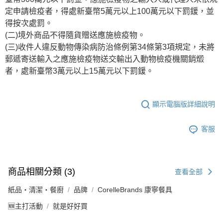
定申請檢疫者，得處新臺幣5萬元以上100萬元以下罰鍰，並
得按次處罰。
(二)境外商品不得隨貨贈送應施檢疫物。
(三)收件人違反動物傳染病防治條例第34條第3項規定，未將
郵遞寄送輸入之應施檢疫物送交輸出入動物檢疫機關銷燬
者，處新臺幣3萬元以上15萬元以下罰鍰。
顯示電腦版詳細說明
客服
商品相關分類 (3)
查看全部
紙品・清潔・餐廚
品牌
CorelleBrands 康寧餐具
🆕主打活動
就是好好買