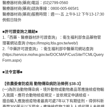
醫療器材商(藥商)電話：(02)2799-0560
醫療器材商(藥商)諮詢專線：0800-005-665#1
醫療器材商(藥商)服務時間：週一~五 上午9-12 下午13-17:30
例假日除外
■許可證查詢之連結■
1.「西藥、醫療器材許可證查詢」：衛生福利部食品藥物管
理署網站查詢 (https://lmspiq.fda.gov.tw/web/)
2.「中藥許可證查詢」：衛生福利部中醫藥司網站查詢
(https://service.mohw.gov.tw/DOCMAP/CusSite/TCMLQuery
Form.aspx)
■法令宣導■
【依農委會防疫局 動物傳染病防治條例 §38-3】
(一)為防治動物傳染病，境外動物或動物產品等應施檢疫物輸
入我國，應符合動物檢疫規定，並依規定申請檢疫。
擅自輸入應施檢疫物者最高可處7年以下有期徒刑，得併科新
臺幣300萬元以下罰金。應施檢疫物之輸入人或代理人未依規