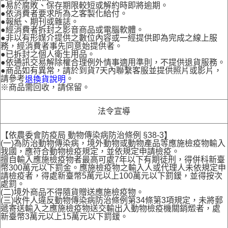
●易於腐敗、保存期限較短或解約時即將逾期。
●依消費者要求所為之客製化給付。
●報紙、期刊或雜誌。
●經消費者拆封之影音商品或電腦軟體。
●非以有形媒介提供之數位內容或一經提供即為完成之線上服
務，經消費者事先同意始提供者。
●已拆封之個人衛生用品。
●依通訊交易解除權合理例外情事適用準則，不提供退貨服務。
●商品如有異常，請於到貨7天內聯繫客服並提供照片或影片，
請參考
。
退換貨說明
※商品需回收，請保留。
法令宣導
【依農委會防疫局 動物傳染病防治條例 §38-3】
(一)為防治動物傳染病，境外動物或動物產品等應施檢疫物輸入
我國，應符合動物檢疫規定，並依規定申請檢疫。
擅自輸入應施檢疫物者最高可處7年以下有期徒刑，得併科新臺
幣300萬元以下罰金。應施檢疫物之輸入人或代理人未依規定申
請檢疫者，得處新臺幣5萬元以上100萬元以下罰鍰，並得按次
處罰。
(二)境外商品不得隨貨贈送應施檢疫物。
(三)收件人違反動物傳染病防治條例第34條第3項規定，未將郵
遞寄送輸入之應施檢疫物送交輸出入動物檢疫機關銷燬者，處
新臺幣3萬元以上15萬元以下罰鍰。