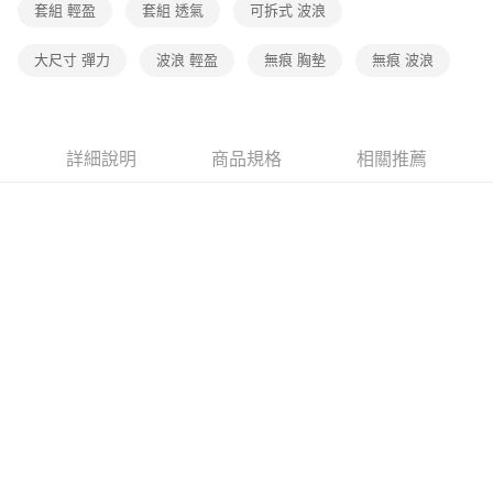
套組 輕盈
套組 透氣
可拆式 波浪
付款後7-11取貨(下單後3-5個工作天配送)
大尺寸 彈力
波浪 輕盈
無痕 胸墊
無痕 波浪
每筆NT$70，滿NT$399(含以上)免運費
宅配-下單後3-5個工作天配送(不含預購品)，箱購品分箱出貨
每筆NT$100，滿NT$799(含以上)免運費
詳細說明
商品規格
相關推薦