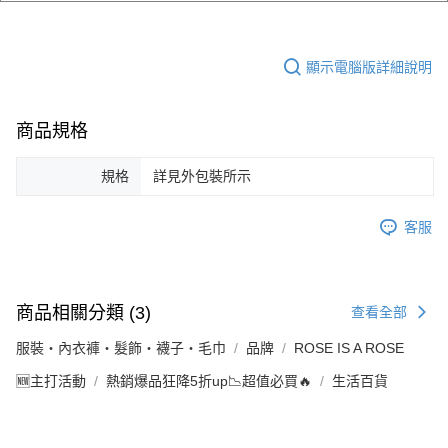
顯示電腦版詳細說明
商品規格
規格
詳見外包裝所示
客服
商品相關分類 (3)
查看全部
服裝・內衣褲・髮飾・襪子・毛巾
品牌
ROSE IS A ROSE
🆕主打活動
熱銷爆品狂降5折up📉超值必買🔥
生活百貨