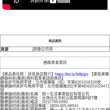
商品資訊
原廠公司貨
貨源
通路業者資訊
【產品責任險：詳見商店簡介】
【康是美醫
https://bit.ly/3dfpgis
療器材商(藥商)資料暨業者諮詢資訊】
藥商許可執照字號：北市衛藥販（松）字第6201018328號
醫療器材商許可執照字號：北市衛器販(松)字第MD6201029472
號
醫療器材商(藥商)名稱：統一生活事業股份有限公司
醫療器材商(藥商)地址：台灣台北市松山區東興路8號7樓
醫療器材商(藥商)電話：(02)2799-0560
醫療器材商(藥商)諮詢專線：0800-005-665#1
醫療器材商(藥商)服務時間：週一~五 上午9-12 下午13-17:30 例