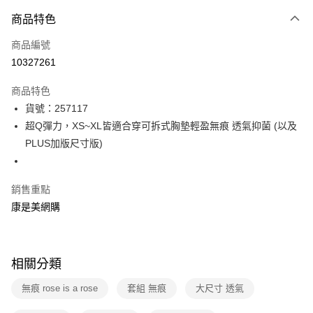
付款方式
商品特色
icash Pay
商品編號
信用卡一次付款
10327261
數位禮券
商品特色
超商取貨付款
貨號：257117
超Q彈力，XS~XL皆適合穿可拆式胸墊輕盈無痕 透氣抑菌 (以及
LINE Pay
PLUS加版尺寸版)
Apple Pay
街口支付
銷售重點
康是美網購
悠遊付
Google Pay
相關分類
運送方式
無痕 rose is a rose
套組 無痕
大尺寸 透氣
超商取貨付款(下單後3-5個工作天配送)
每筆NT$70，滿NT$399(含以上)免運費