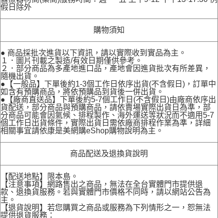
假日除外
購物須知
● 商品採批次進貨以下資訊，請以實際收到實品為主。
１．圖片刊載之製造/有效日期僅供參考。
２．部分商品為多產地進口品，產地會因進貨批次有所差異，
隨機出貨。
●【一般品】下單後約1-3個工作日依序出貨(不含假日)，訂單中
如含有預購商品，將依預購品到貨後一併出貨。
●【廠商直送品】下單後約5-7個工作日(不含假日)由廠商依序出
貨配送，部分商品與預購商品，請依賣場實際出貨日為準，部
分商品可能會因氣候、排程製作、海外運送等狀況而不適用5-7
個工作日出貨條件，實際出貨日需依廠商排程作業為準，詳細
相關事宜請依康是美網購eShop購物說明為主。
商品配送及退換貨說明
【配送地點】限本島。
【注意事項】網路售出之商品，無法在全台實體門市提供退
款、退換貨服務。若與實體門市價格不同時，請以網站公告為
主。
【退貨說明】若您購買之商品或服務為下列情形之一，恕無法
提供退貨服務：