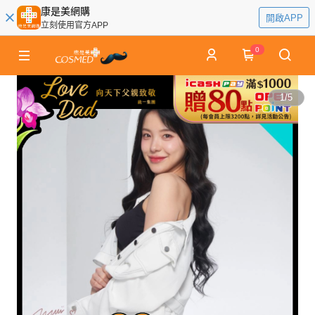
康是美網購
開啟APP
立刻使用官方APP
0
1
/
5