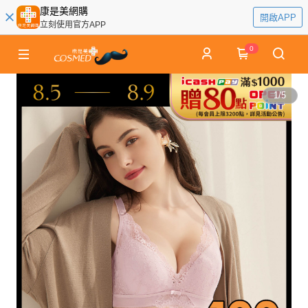
康是美網購
開啟APP
立刻使用官方APP
0
1
/
5