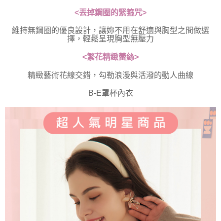
<丟掉鋼圈的緊箍咒>
維持無鋼圈的優良設計，讓妳不用在舒適與胸型之間做選
擇，輕鬆呈現胸型無壓力
<繁花精緻蕾絲>
精緻藝術花線交錯，勾勒浪漫與活潑的動人曲線
B-E罩杯內衣