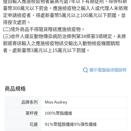
擅自輸入應施檢疫物者最高可處7年以下有期徒刑，得併科新
臺幣300萬元以下罰金。應施檢疫物之輸入人或代理人未依規
定申請檢疫者，得處新臺幣5萬元以上100萬元以下罰鍰，並
得按次處罰。
(二)境外商品不得隨貨贈送應施檢疫物。
(三)收件人違反動物傳染病防治條例第34條第3項規定，未將
郵遞寄送輸入之應施檢疫物送交輸出入動物檢疫機關銷燬
者，處新臺幣3萬元以上15萬元以下罰鍰。
顯示電腦版詳細說明
商品規格
品牌系列
Miss Audrey
罩杯裡
100％聚酯纖維
花邊
91％聚醯胺纖維9％彈性纖維