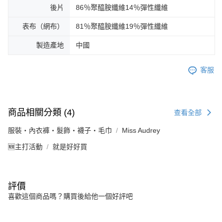
後片
86％聚醯胺纖維14％彈性纖維
表布（網布）
81％聚醯胺纖維19％彈性纖維
製造產地
中國
客服
商品相關分類 (4)
查看全部
服裝・內衣褲・髮飾・襪子・毛巾
Miss Audrey
🆕主打活動
就是好好買
評價
喜歡這個商品嗎？購買後給他一個好評吧