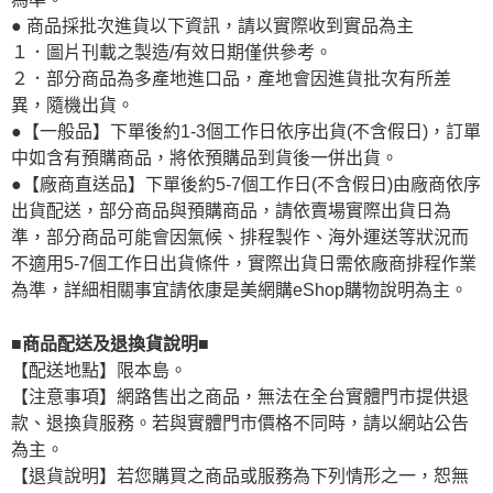
● 商品採批次進貨以下資訊，請以實際收到實品為主
１．圖片刊載之製造/有效日期僅供參考。
２．部分商品為多產地進口品，產地會因進貨批次有所差
異，隨機出貨。
●【一般品】下單後約1-3個工作日依序出貨(不含假日)，訂單
中如含有預購商品，將依預購品到貨後一併出貨。
●【廠商直送品】下單後約5-7個工作日(不含假日)由廠商依序
出貨配送，部分商品與預購商品，請依賣場實際出貨日為
準，部分商品可能會因氣候、排程製作、海外運送等狀況而
不適用5-7個工作日出貨條件，實際出貨日需依廠商排程作業
為準，詳細相關事宜請依康是美網購eShop購物說明為主。
■商品配送及退換貨說明■
【配送地點】限本島。
【注意事項】網路售出之商品，無法在全台實體門市提供退
款、退換貨服務。若與實體門市價格不同時，請以網站公告
為主。
【退貨說明】若您購買之商品或服務為下列情形之一，恕無