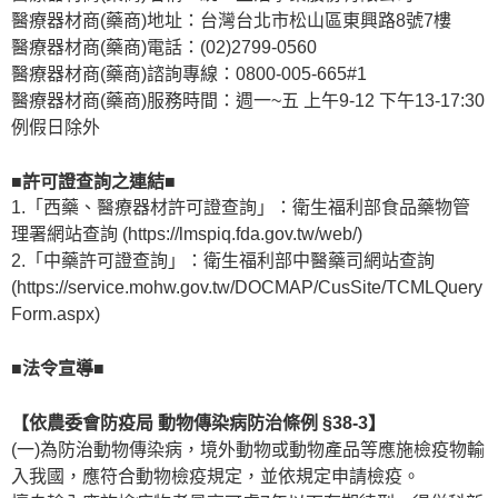
醫療器材商(藥商)地址：台灣台北市松山區東興路8號7樓
醫療器材商(藥商)電話：(02)2799-0560
醫療器材商(藥商)諮詢專線：0800-005-665#1
醫療器材商(藥商)服務時間：週一~五 上午9-12 下午13-17:30
例假日除外
■許可證查詢之連結■
1.「西藥、醫療器材許可證查詢」：衛生福利部食品藥物管
理署網站查詢 (https://lmspiq.fda.gov.tw/web/)
2.「中藥許可證查詢」：衛生福利部中醫藥司網站查詢
(https://service.mohw.gov.tw/DOCMAP/CusSite/TCMLQuery
Form.aspx)
■法令宣導■
【依農委會防疫局 動物傳染病防治條例 §38-3】
(一)為防治動物傳染病，境外動物或動物產品等應施檢疫物輸
入我國，應符合動物檢疫規定，並依規定申請檢疫。