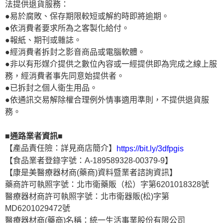
法提供退貨服務：
●易於腐敗、保存期限較短或解約時即將逾期。
●依消費者要求所為之客製化給付。
●報紙、期刊或雜誌。
●經消費者拆封之影音商品或電腦軟體。
●非以有形媒介提供之數位內容或一經提供即為完成之線上服
務，經消費者事先同意始提供者。
●已拆封之個人衛生用品。
●依通訊交易解除權合理例外情事適用準則，不提供退貨服
務。
■通路業者資訊■
【產品責任險：詳見商店簡介】
https://bit.ly/3dfpgis
【食品業者登錄字號：A-189589328-00379-9】
【康是美醫療器材商(藥商)資料暨業者諮詢資訊】
藥商許可執照字號：北市衛藥販（松）字第6201018328號
醫療器材商許可執照字號：北市衛器販(松)字第
MD6201029472號
醫療器材商(藥商)名稱：統一生活事業股份有限公司