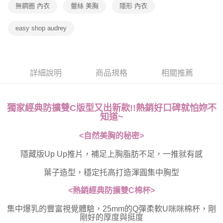
無鋼圈 內衣
蕾絲 美胸
隱形 內衣
easy shop audrey
詳細說明
商品規格
相關推薦
獨家經典防擴雙C版型又出新款!!熱銷好口碑就怕妳不
知道~
<自然美胸的秘密>
隱藏版Up Up推片，補足上胸脂肪不足，一
推就有感
葉子造型，穩定托高打造渾圓集中胸型
<熱銷經典防擴雙C棉杯>
集中爆乳的豐富視覺體驗，25mm的Q彈柔軟U咪咪棉杯，剛
剛好的厚度與挺度