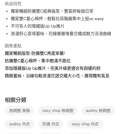
商品特色
3 期 0 利率 每期
NT$226
21家銀行
獨家暢銷防擴雙C經典版型，豐富妳每個日常
6 期 0 利率 每期
NT$113
21家銀行
合作金庫商業銀行
第一商業銀行
獨家雙C愛心棉杯，輕鬆拉高胸腺集中上挺so easy
華南商業銀行
彰化商業銀行
12 期 0 利率 每期
NT$56
21家銀行
不可告人的隱藏版Up Up推片
合作金庫商業銀行
第一商業銀行
上海商業儲蓄銀行
台北富邦商業銀行
華南商業銀行
彰化商業銀行
浪漫舒心意境蕾絲，花線層層堆疊交織成魅力活潑曲線
合作金庫商業銀行
第一商業銀行
數位禮券
國泰世華商業銀行
兆豐國際商業銀行
上海商業儲蓄銀行
台北富邦商業銀行
華南商業銀行
彰化商業銀行
臺灣中小企業銀行
台中商業銀行
國泰世華商業銀行
兆豐國際商業銀行
銷售重點
LINE Pay
上海商業儲蓄銀行
台北富邦商業銀行
匯豐（台灣）商業銀行
華泰商業銀行
臺灣中小企業銀行
台中商業銀行
獨家暢銷版型-防擴雙C再度來襲!
國泰世華商業銀行
兆豐國際商業銀行
聯邦商業銀行
遠東國際商業銀行
匯豐（台灣）商業銀行
華泰商業銀行
Apple Pay
臺灣中小企業銀行
台中商業銀行
防擴雙C愛心棉杯，集中飽滿不跑位
元大商業銀行
永豐商業銀行
聯邦商業銀行
遠東國際商業銀行
匯豐（台灣）商業銀行
華泰商業銀行
添加隱藏版Up Up推片，完美升級更適合有困擾的妳
玉山商業銀行
星展（台灣）商業銀行
街口支付
元大商業銀行
永豐商業銀行
聯邦商業銀行
遠東國際商業銀行
台新國際商業銀行
中國信託商業銀行
精緻蕾絲，沿線勾勒浪漫花語交織大小花，展現獨有氣息
玉山商業銀行
星展（台灣）商業銀行
元大商業銀行
永豐商業銀行
台灣樂天信用卡公司
悠遊付
台新國際商業銀行
中國信託商業銀行
玉山商業銀行
星展（台灣）商業銀行
台灣樂天信用卡公司
台新國際商業銀行
中國信託商業銀行
Google Pay
台灣樂天信用卡公司
相關分類
運送方式
無鋼圈 美胸
easy shop 無鋼圈
audrey 無鋼圈
廠商自送宅配免運
audrey 內衣
防擴 內衣
easy shop 內衣
免運費