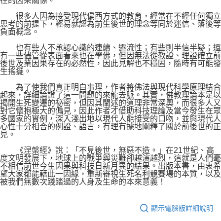
在的因果關係。
很多人因為接受現代偏西方式的教育，經常在不經任何獨立
思考的前提下，輕易就認為前生後世的理念等同於迷信、落後等
負面概念。
也有些人不承認心識的連續、遷流性；有些則半信半疑；還
有一些儘管從表面看來也在學佛，但因無法從教證、理證確立前
後世及業因果存在的必然性，因此見解也不穩固，隨時有可能發
生搖擺。
為了使我們真正明白事理，作者將佛法與現代科學原理結合
起來，詳細論證了這一問題的來龍去脈。其實，佛教理論本足以
揭開生死變遷的祕密，但因其闡述的道理非常深奧，而很多人又
對它懷抱極大的偏見，因此作者才借助科技理論及當今發生在眾
多國家的實例，深入淺出地以現代人能接受的口吻，並與現代人
心性十分相合的例證、語言，有理有據地闡釋了關於前後世的正
見。
《涅槃經》說：「不見後世，無惡不造。」在21世紀、高
度文明發展下，地球上的戰爭與災難卻越演越烈，這就是人們毫
不相信前世今生因果與科技日新月異的結果。出版本書，由衷希
望大家都能藉此一因緣，重新審視生死名利競賽場的本質，以及
被我們無數次踐踏過的人身及生命的本來意義！
顯示電腦版詳細說明