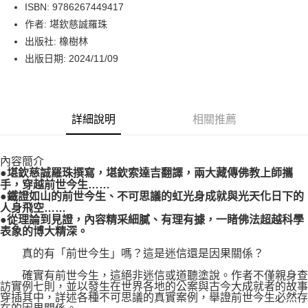
LINE Pay
ISBN: 9786267449417
作者: 堪欽慈誠羅珠
Apple Pay
出版社: 橡樹林
街口支付
出版日期: 2024/11/09
悠遊付
Google Pay
詳細說明
相關推薦
運送方式
內容簡介
博客來商品配送方式
●堪欽慈誠羅珠撰寫，堪欽索達吉翻譯，兩大藏傳佛教上師攜
每筆NT$80，滿NT$1,000(含以上)免運費
手，穿越前世今生……
●鐵證如山的前世今生、不可思議的虹光身成就與光天化日下的
人身飛空……
●從理論到見證，內容精采細膩、有理有據，一睹佛法超越科學
表象的博大精深。
真的有「前世今生」嗎？這是迷信還是因果關係？
確實有前世今生，這絕非迷信或道聽塗說。作者不僅親身查
訪實例七則，並以發生在世界各地的公案與古今大成就者的故事
穿插其中，詳述各種不可思議的真實案例，舉證前世今生必然存