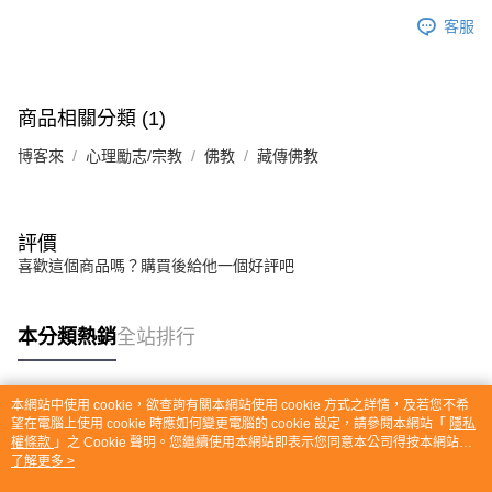
客服
商品相關分類 (1)
博客來
心理勵志/宗教
佛教
藏傳佛教
評價
喜歡這個商品嗎？購買後給他一個好評吧
本分類熱銷
全站排行
本網站中使用 cookie，欲查詢有關本網站使用 cookie 方式之詳情，及若您不希
熱門標籤
望在電腦上使用 cookie 時應如何變更電腦的 cookie 設定，請參閱本網站「
隱私
權條款
」之 Cookie 聲明。您繼續使用本網站即表示您同意本公司得按本網站使
用條款之 Cookie 聲明使用 cookie。
了解更多 >