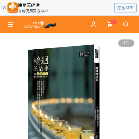
康是美網購
開啟APP
立刻使用官方APP
0
1
/
1