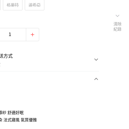
格里特
波希亞
清除
紀錄
送方式
費
次付款
期付款
導紗 舒適好眠
染 法式寢風 氣質優雅
0 利率 每期
NT$563
21家銀行
0 利率 每期
NT$281
21家銀行