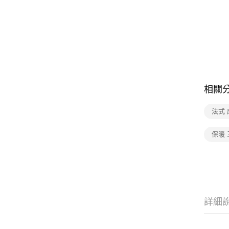
相關
法式 
保暖 
詳細