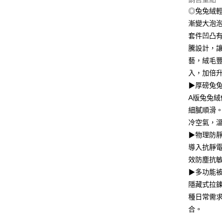
合作金
◎兔兔絨
華南商
12 期
合作金
上海商
漸變大泡
華南商
合作金
數位禮券
國泰世
套件凹凸
上海商
華南商
臺灣中
國泰世
騰設計，
LINE Pay
上海商
匯豐（
臺灣中
藝，絨毛
國泰世
聯邦商
匯豐（
Apple Pay
臺灣中
入，加倍
元大商
聯邦商
匯豐（
玉山商
▶厚磅兔兔
街口支付
元大商
聯邦商
台新國
A版兔兔絨
玉山商
元大商
台灣樂
悠遊付
台新國
細膩順滑
玉山商
台灣樂
冷空氣，
台新國
Google Pa
台灣樂
▶物理防
導入抗靜
運送方式
效防塵抗
▶多功能
廠商自送
隱藏式拉
免運費
種日常需
合。