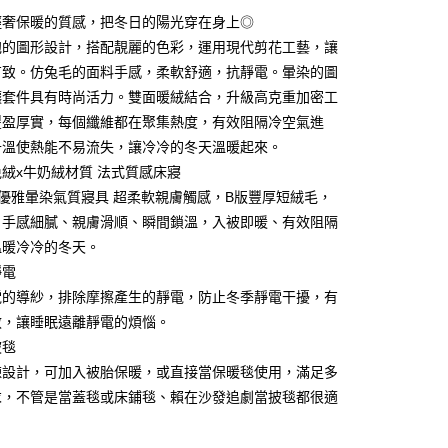
庫商業銀行
第一商業銀行
輕奢保暖的質感，把冬日的陽光穿在身上◎
業銀行
彰化商業銀行
 0 利率 每期
NT$140
21家銀行
庫商業銀行
第一商業銀行
業儲蓄銀行
台北富邦商業銀行
泡的圖形設計，搭配靚麗的色彩，運用現代剪花工藝，讓
業銀行
彰化商業銀行
庫商業銀行
第一商業銀行
華商業銀行
兆豐國際商業銀行
有致。仿兔毛的面料手感，柔軟舒適，抗靜電。暈染的圖
業儲蓄銀行
台北富邦商業銀行
業銀行
彰化商業銀行
小企業銀行
台中商業銀行
華商業銀行
兆豐國際商業銀行
讓套件具有時尚活力。雙面暖絨結合，升級高克重加密工
業儲蓄銀行
台北富邦商業銀行
台灣）商業銀行
華泰商業銀行
小企業銀行
台中商業銀行
豐盈厚實，每個纖維都在聚集熱度，有效阻隔冷空氣進
華商業銀行
兆豐國際商業銀行
業銀行
遠東國際商業銀行
台灣）商業銀行
華泰商業銀行
小企業銀行
台中商業銀行
升溫使熱能不易流失，讓冷冷的冬天溫暖起來。
業銀行
永豐商業銀行
業銀行
遠東國際商業銀行
台灣）商業銀行
華泰商業銀行
業銀行
星展（台灣）商業銀行
絨x牛奶絨材質 法式質感床寢
業銀行
永豐商業銀行
業銀行
遠東國際商業銀行
際商業銀行
中國信託商業銀行
優雅暈染氣質寢具 超柔軟親膚觸感，B版豐厚短絨毛，
業銀行
星展（台灣）商業銀行
業銀行
永豐商業銀行
天信用卡公司
際商業銀行
中國信託商業銀行
。手感細膩、親膚滑順、瞬間鎖溫，入被即暖、有效阻隔
業銀行
星展（台灣）商業銀行
天信用卡公司
溫暖冷冷的冬天。
際商業銀行
中國信託商業銀行
y
天信用卡公司
靜電
電的導紗，排除摩擦產生的靜電，防止冬季靜電干擾，有
敏，讓睡眠遠離靜電的煩惱。
被毯
宅配免運
鍊設計，可加入被胎保暖，或直接當保暖毯使用，滿足多
求，不管是當蓋毯或床鋪毯、賴在沙發追劇當披毯都很適