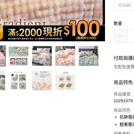
克洛莉
數量
付款與運
宅配免運
付款方式
商品特色
icash Pay
商品編號
10291079
信用卡一
商品特色
信用卡分
抗靜電
輕奢暈
3 期 
銷售重點
6 期 