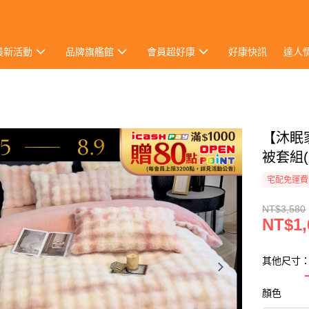
最新活動
品牌旗艦館
會員超好康
好康快訊
達人
【沐眠
被套組(
宅配免運費
NT$3,580
NT$1,
其他尺寸：
顏色