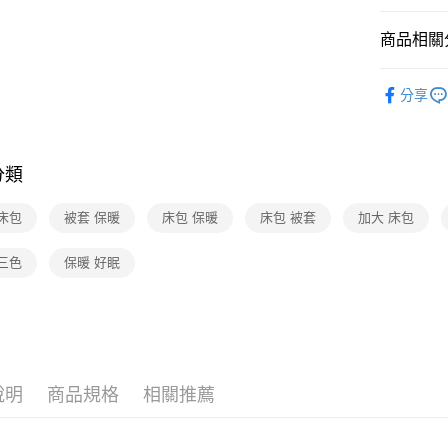
商品相關分
傢俱・寢具
分享
傢俱・寢具
🆕主打活
分類
傢俱・寢具
床包
被套 保暖
床包 保暖
床包 被套
加大 床包
三色
保暖 好眠
說明
商品規格
相關推薦