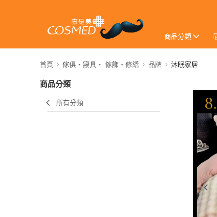
商品分類
首頁
傢俱・寢具・ 傢飾・修繕
品牌
沐眠家居
商品分類
所有分類