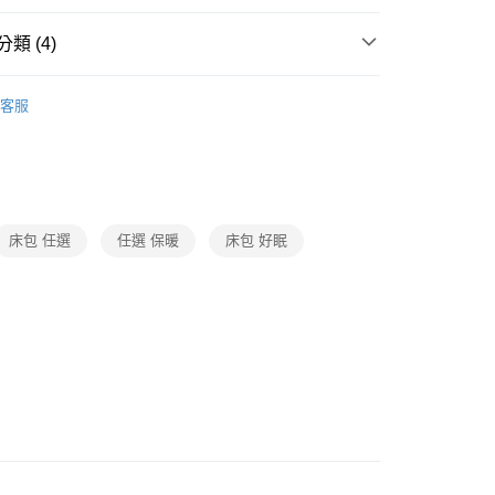
類 (4)
・ 傢飾・修繕
品牌
沐眠家居
客服
・ 傢飾・修繕
寢具
規格｜床包被套三件/四件組
動
就是好好買
・ 傢飾・修繕
寢具
材質｜其他保暖
床包 任選
任選 保暖
床包 好眠