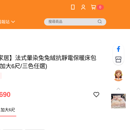
0
情報站
家居】法式暈染兔兔絨抗靜電保暖床包
加大6尺/三色任選)
690
加大6尺