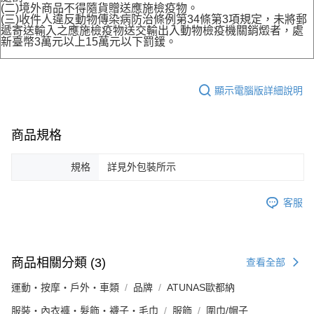
(二)境外商品不得隨貨贈送應施檢疫物。
(三)收件人違反動物傳染病防治條例第34條第3項規定，未將郵
遞寄送輸入之應施檢疫物送交輸出入動物檢疫機關銷燬者，處
新臺幣3萬元以上15萬元以下罰鍰。
顯示電腦版詳細說明
商品規格
規格
詳見外包裝所示
客服
商品相關分類 (3)
查看全部
運動・按摩・戶外・車類
品牌
ATUNAS歐都納
服裝・內衣褲・髮飾・襪子・毛巾
服飾
圍巾/帽子