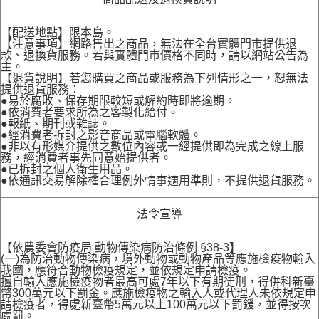
【配送地點】限本島。
【注意事項】網路售出之商品，無法在全台實體門市提供退
款、退換貨服務。若與實體門市價格不同時，請以網站公告為
主。
【退貨說明】若您購買之商品或服務為下列情形之一，恕無法
提供退貨服務：
●易於腐敗、保存期限較短或解約時即將逾期。
●依消費者要求所為之客製化給付。
●報紙、期刊或雜誌。
●經消費者拆封之影音商品或電腦軟體。
●非以有形媒介提供之數位內容或一經提供即為完成之線上服
務，經消費者事先同意始提供者。
●已拆封之個人衛生用品。
●依通訊交易解除權合理例外情事適用準則，不提供退貨服務。
法令宣導
【依農委會防疫局 動物傳染病防治條例 §38-3】
(一)為防治動物傳染病，境外動物或動物產品等應施檢疫物輸入
我國，應符合動物檢疫規定，並依規定申請檢疫。
擅自輸入應施檢疫物者最高可處7年以下有期徒刑，得併科新臺
幣300萬元以下罰金。應施檢疫物之輸入人或代理人未依規定申
請檢疫者，得處新臺幣5萬元以上100萬元以下罰鍰，並得按次
處罰。