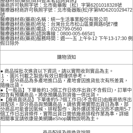
療器材商(藥商)資料暨業者諮詢資訊】
藥商許可執照字號：北市衛藥販（松）字第6201018328號
醫療器材商許可執照字號：北市衛器販(松)字第MD6201029472
號
醫療器材商(藥商)名稱：統一生活事業股份有限公司
醫療器材商(藥商)地址：台灣台北市松山區東興路8號7樓
醫療器材商(藥商)電話：(02)2799-0560
醫療器材商(藥商)諮詢專線：0800-005-665#1
醫療器材商(藥商)服務時間：週一~五 上午9-12 下午13-17:30 例
假日除外
購物須知
● 商品採批次進貨以下資訊，請以實際收到實品為主。
１．圖片刊載之製造/有效日期僅供參考。
２．部分商品為多產地進口品，產地會因進貨批次有所差異，
隨機出貨。
●【一般品】下單後約1-3個工作日依序出貨(不含假日)，訂單中
如含有預購商品，將依預購品到貨後一併出貨。
●【廠商直送品】下單後約5-7個工作日(不含假日)由廠商依序出
貨配送，部分商品與預購商品，請依賣場實際出貨日為準，部
分商品可能會因氣候、排程製作、海外運送等狀況而不適用5-7
個工作日出貨條件，實際出貨日需依廠商排程作業為準，詳細
相關事宜請依康是美網購eShop購物說明為主。
商品配送及退換貨說明