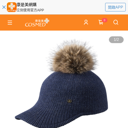
康是美網購
開啟APP
立刻使用官方APP
0
1
/
2