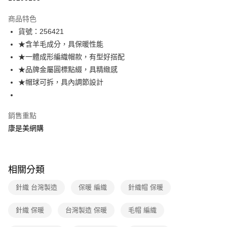
數位禮券
商品特色
LINE Pay
貨號：256421
★含羊毛成分，具保暖性能
Apple Pay
★一體成形編織帽款，有型好搭配
街口支付
★品牌金屬圓標點綴，具精緻感
★帽球可拆，具內調節設計
悠遊付
Google Pay
銷售重點
康是美網購
運送方式
宅配-下單後3-5個工作天配送(不含預購品)，箱購品分箱出貨
每筆NT$100，滿NT$799(含以上)免運費
相關分類
針織 台灣製造
保暖 編織
針織帽 保暖
針織 保暖
台灣製造 保暖
毛帽 編織