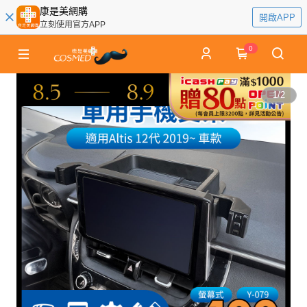
康是美網購
開啟APP
立刻使用官方APP
0
1
/
2