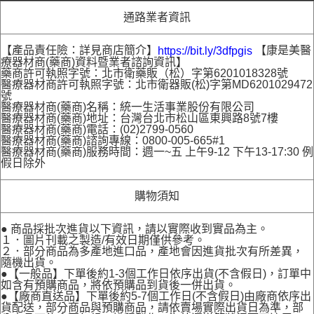
通路業者資訊
【產品責任險：詳見商店簡介】
【康是美醫
https://bit.ly/3dfpgis
療器材商(藥商)資料暨業者諮詢資訊】
藥商許可執照字號：北市衛藥販（松）字第6201018328號
醫療器材商許可執照字號：北市衛器販(松)字第MD6201029472
號
醫療器材商(藥商)名稱：統一生活事業股份有限公司
醫療器材商(藥商)地址：台灣台北市松山區東興路8號7樓
醫療器材商(藥商)電話：(02)2799-0560
醫療器材商(藥商)諮詢專線：0800-005-665#1
醫療器材商(藥商)服務時間：週一~五 上午9-12 下午13-17:30 例
假日除外
購物須知
● 商品採批次進貨以下資訊，請以實際收到實品為主。
１．圖片刊載之製造/有效日期僅供參考。
２．部分商品為多產地進口品，產地會因進貨批次有所差異，
隨機出貨。
●【一般品】下單後約1-3個工作日依序出貨(不含假日)，訂單中
如含有預購商品，將依預購品到貨後一併出貨。
●【廠商直送品】下單後約5-7個工作日(不含假日)由廠商依序出
貨配送，部分商品與預購商品，請依賣場實際出貨日為準，部