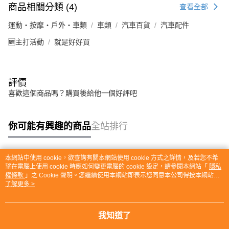
商品相關分類 (4)
查看全部
運動・按摩・戶外・車類
車類
汽車百貨
汽車配件
🆕主打活動
就是好好買
評價
喜歡這個商品嗎？購買後給他一個好評吧
你可能有興趣的商品
全站排行
本網站中使用 cookie，欲查詢有關本網站使用 cookie 方式之詳情，及若您不希
熱門標籤
望在電腦上使用 cookie 時應如何變更電腦的 cookie 設定，請參閱本網站「
隱私
權條款
」之 Cookie 聲明。您繼續使用本網站即表示您同意本公司得按本網站使
用條款之 Cookie 聲明使用 cookie。
了解更多 >
我知道了