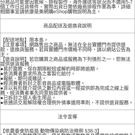
分商品可能會因氣候、排程製作、海外運送等狀況而不適用5-7
個工作日出貨條件，實際出貨日需依廠商排程作業為準，詳細
相關事宜請依康是美網購eShop購物說明為主。
商品配送及退換貨說明
【配送地點】限本島。
【注意事項】網路售出之商品，無法在全台實體門市提供退
款、退換貨服務。若與實體門市價格不同時，請以網站公告為
主。
【退貨說明】若您購買之商品或服務為下列情形之一，恕無法
提供退貨服務：
●易於腐敗、保存期限較短或解約時即將逾期。
●依消費者要求所為之客製化給付。
●報紙、期刊或雜誌。
●經消費者拆封之影音商品或電腦軟體。
●非以有形媒介提供之數位內容或一經提供即為完成之線上服
務，經消費者事先同意始提供者。
●已拆封之個人衛生用品。
●依通訊交易解除權合理例外情事適用準則，不提供退貨服務。
法令宣導
【依農委會防疫局 動物傳染病防治條例 §38-3】