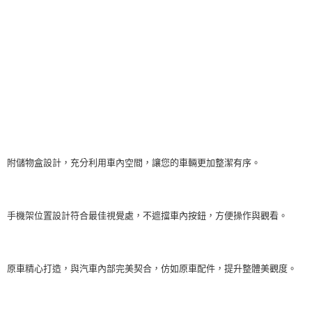
附儲物盒設計，充分利用車內空間，讓您的車輛更加整潔有序。
手機架位置設計符合最佳視覺處，不遮擋車內按鈕，方便操作與觀看。
原車精心打造，與汽車內部完美契合，仿如原車配件，提升整體美觀度。