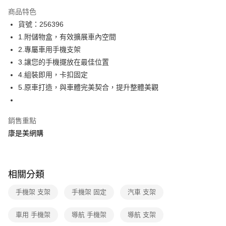
數位禮券
商品特色
LINE Pay
貨號：256396
1.附儲物盒，有效擴展車內空間
Apple Pay
2.專屬車用手機支架
街口支付
3.讓您的手機擺放在最佳位置
4.組裝即用，卡扣固定
悠遊付
5.原車打造，與車體完美契合，提升整體美觀
Google Pay
銷售重點
運送方式
康是美網購
宅配-下單後3-5個工作天配送(不含預購品)，箱購品分箱出貨
每筆NT$100，滿NT$799(含以上)免運費
相關分類
手機架 支架
手機架 固定
汽車 支架
車用 手機架
導航 手機架
導航 支架