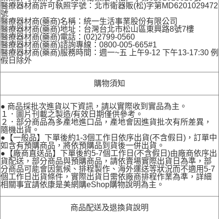
醫療器材商許可執照字號：北市衛器販(松)字第MD6201029472
號
醫療器材商(藥商)名稱：統一生活事業股份有限公司
醫療器材商(藥商)地址：台灣台北市松山區東興路8號7樓
醫療器材商(藥商)電話：(02)2799-0560
醫療器材商(藥商)諮詢專線：0800-005-665#1
醫療器材商(藥商)服務時間：週一~五 上午9-12 下午13-17:30 例
假日除外
購物須知
● 商品採批次進貨以下資訊，請以實際收到實品為主。
１．圖片刊載之製造/有效日期僅供參考。
２．部分商品為多產地進口品，產地會因進貨批次有所差異，
隨機出貨。
●【一般品】下單後約1-3個工作日依序出貨(不含假日)，訂單中
如含有預購商品，將依預購品到貨後一併出貨。
●【廠商直送品】下單後約5-7個工作日(不含假日)由廠商依序出
貨配送，部分商品與預購商品，請依賣場實際出貨日為準，部
分商品可能會因氣候、排程製作、海外運送等狀況而不適用5-7
個工作日出貨條件，實際出貨日需依廠商排程作業為準，詳細
相關事宜請依康是美網購eShop購物說明為主。
商品配送及退換貨說明