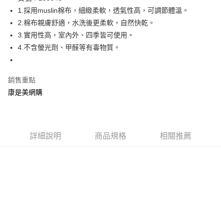
1.採用muslin棉布，細緻柔軟，透氣性高，可調節體溫。
Apple Pay
2.棉布親膚舒適，水洗後更柔軟，自然快乾。
街口支付
3.實用性高，室內外、四季皆可使用。
4.不含螢光劑、甲醛等有毒物質。
悠遊付
Google Pay
銷售重點
康是美網購
運送方式
宅配-下單後3-5個工作天配送(不含預購品)，箱購品分箱出貨
每筆NT$100，滿NT$799(含以上)免運費
詳細說明
商品規格
相關推薦