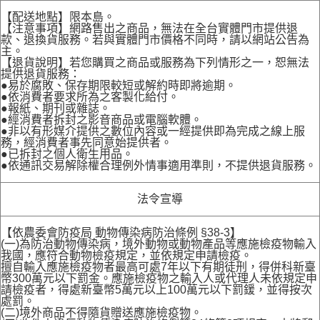
【配送地點】限本島。
【注意事項】網路售出之商品，無法在全台實體門市提供退
款、退換貨服務。若與實體門市價格不同時，請以網站公告為
主。
【退貨說明】若您購買之商品或服務為下列情形之一，恕無法
提供退貨服務：
●易於腐敗、保存期限較短或解約時即將逾期。
●依消費者要求所為之客製化給付。
●報紙、期刊或雜誌。
●經消費者拆封之影音商品或電腦軟體。
●非以有形媒介提供之數位內容或一經提供即為完成之線上服
務，經消費者事先同意始提供者。
●已拆封之個人衛生用品。
●依通訊交易解除權合理例外情事適用準則，不提供退貨服務。
法令宣導
【依農委會防疫局 動物傳染病防治條例 §38-3】
(一)為防治動物傳染病，境外動物或動物產品等應施檢疫物輸入
我國，應符合動物檢疫規定，並依規定申請檢疫。
擅自輸入應施檢疫物者最高可處7年以下有期徒刑，得併科新臺
幣300萬元以下罰金。應施檢疫物之輸入人或代理人未依規定申
請檢疫者，得處新臺幣5萬元以上100萬元以下罰鍰，並得按次
處罰。
(二)境外商品不得隨貨贈送應施檢疫物。