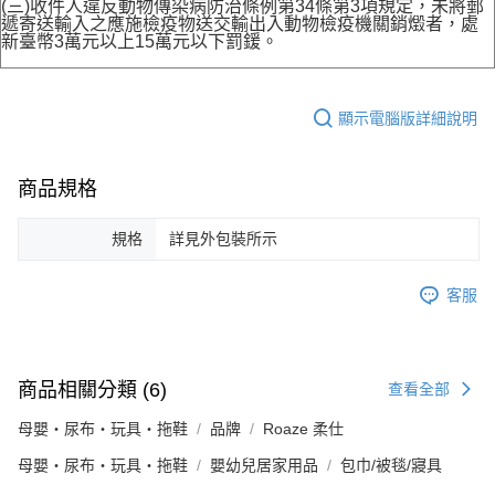
(三)收件人違反動物傳染病防治條例第34條第3項規定，未將郵
遞寄送輸入之應施檢疫物送交輸出入動物檢疫機關銷燬者，處
新臺幣3萬元以上15萬元以下罰鍰。
顯示電腦版詳細說明
商品規格
規格
詳見外包裝所示
客服
商品相關分類 (6)
查看全部
母嬰・尿布・玩具・拖鞋
品牌
Roaze 柔仕
母嬰・尿布・玩具・拖鞋
嬰幼兒居家用品
包巾/被毯/寢具