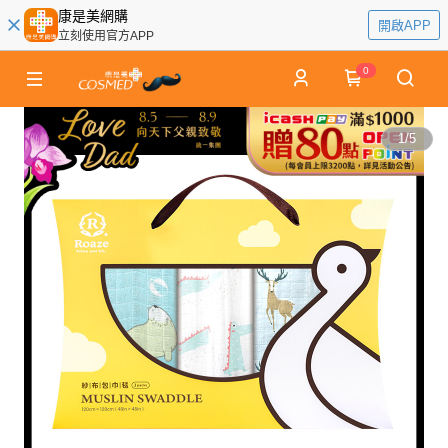
康是美網購
開啟APP
立刻使用官方APP
0
1
/
5