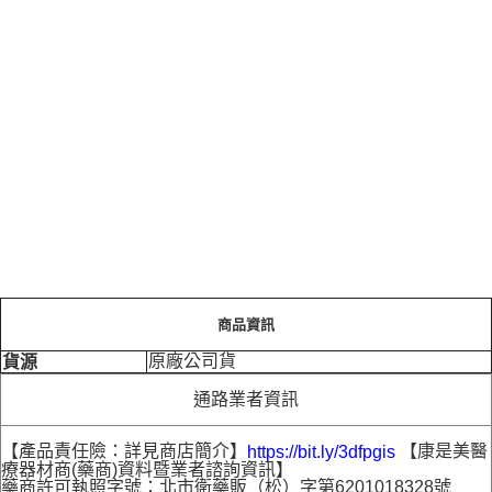
商品資訊
原廠公司貨
貨源
通路業者資訊
【產品責任險：詳見商店簡介】
【康是美醫
https://bit.ly/3dfpgis
療器材商(藥商)資料暨業者諮詢資訊】
藥商許可執照字號：北市衛藥販（松）字第6201018328號