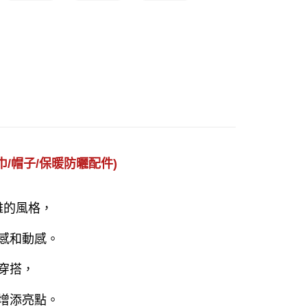
巾/帽子/保暖防曬配件)
雅的風格，
感和動感。
穿搭，
增添亮點。