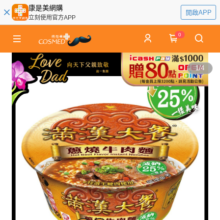
康是美網購
開啟APP
立刻使用官方APP
0
1
/
4