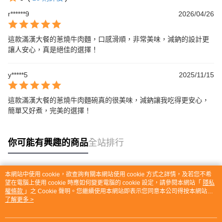
r******9
2026/04/26
這款滿漢大餐的蔥燒牛肉麵，口感滑順，非常美味，減鈉的設計更
讓人安心，真是絕佳的選擇！
y*****5
2025/11/15
這款滿漢大餐的蔥燒牛肉麵碗真的很美味，減鈉讓我吃得更安心，
簡單又好煮，完美的選擇！
你可能有興趣的商品
全站排行
本網站中使用 cookie，欲查詢有關本網站使用 cookie 方式之詳情，及若您不希
熱門標籤
望在電腦上使用 cookie 時應如何變更電腦的 cookie 設定，請參閱本網站「
隱私
權條款
」之 Cookie 聲明。您繼續使用本網站即表示您同意本公司得按本網站使
用條款之 Cookie 聲明使用 cookie。
了解更多 >