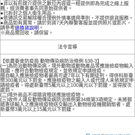
●非以有形媒介提供之數位內容或一經提供即為完成之線上服
務，經消費者事先同意始提供者。
●已拆封之個人衛生用品。
●依通訊交易解除權合理例外情事適用準則，不提供退貨服務。
●商品如有異常，請於到貨7天內聯繫客服並提供照片或影片，
請參考
。
退換貨說明
※商品需回收，請保留。
法令宣導
【依農委會防疫局 動物傳染病防治條例 §38-3】
(一)為防治動物傳染病，境外動物或動物產品等應施檢疫物輸入
我國，應符合動物檢疫規定，並依規定申請檢疫。
擅自輸入應施檢疫物者最高可處7年以下有期徒刑，得併科新臺
幣300萬元以下罰金。應施檢疫物之輸入人或代理人未依規定申
請檢疫者，得處新臺幣5萬元以上100萬元以下罰鍰，並得按次
處罰。
(二)境外商品不得隨貨贈送應施檢疫物。
(三)收件人違反動物傳染病防治條例第34條第3項規定，未將郵
遞寄送輸入之應施檢疫物送交輸出入動物檢疫機關銷燬者，處
新臺幣3萬元以上15萬元以下罰鍰。