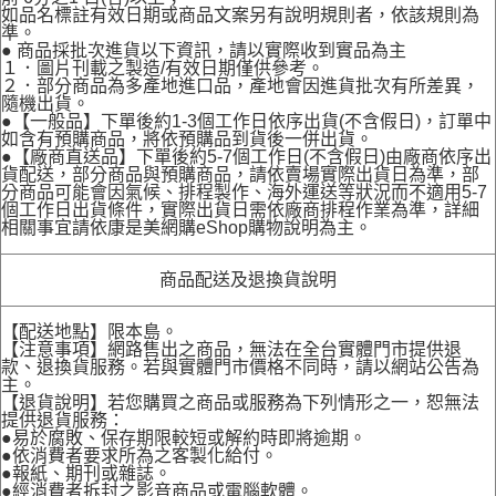
如品名標註有效日期或商品文案另有說明規則者，依該規則為
準。
● 商品採批次進貨以下資訊，請以實際收到實品為主
１．圖片刊載之製造/有效日期僅供參考。
２．部分商品為多產地進口品，產地會因進貨批次有所差異，
隨機出貨。
●【一般品】下單後約1-3個工作日依序出貨(不含假日)，訂單中
如含有預購商品，將依預購品到貨後一併出貨。
●【廠商直送品】下單後約5-7個工作日(不含假日)由廠商依序出
貨配送，部分商品與預購商品，請依賣場實際出貨日為準，部
分商品可能會因氣候、排程製作、海外運送等狀況而不適用5-7
個工作日出貨條件，實際出貨日需依廠商排程作業為準，詳細
相關事宜請依康是美網購eShop購物說明為主。
商品配送及退換貨說明
【配送地點】限本島。
【注意事項】網路售出之商品，無法在全台實體門市提供退
款、退換貨服務。若與實體門市價格不同時，請以網站公告為
主。
【退貨說明】若您購買之商品或服務為下列情形之一，恕無法
提供退貨服務：
●易於腐敗、保存期限較短或解約時即將逾期。
●依消費者要求所為之客製化給付。
●報紙、期刊或雜誌。
●經消費者拆封之影音商品或電腦軟體。