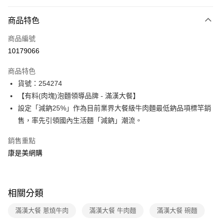
付款方式
商品特色
icash Pay
商品編號
信用卡一次付款
10179066
數位禮券
商品特色
LINE Pay
貨號：254274
【有料(肉塊)泡麵領導品牌 - 滿漢大餐】
Apple Pay
設定「減鈉25%」作為目前業界大餐級牛肉麵最低鈉品項標竿銷
街口支付
售，率先引領國內生活麵「減鈉」潮流。
悠遊付
銷售重點
康是美網購
Google Pay
運送方式
相關分類
宅配-下單後3-5個工作天配送(不含預購品)，箱購品分箱出貨
每筆NT$100，滿NT$799(含以上)免運費
滿漢大餐 蔥燒牛肉
滿漢大餐 牛肉麵
滿漢大餐 碗麵