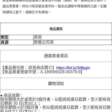
康是美網路購物商品滿漢大餐蔥燒牛肉麵（減鈉）碗，湯頭在直火爆炒下
逼出青蔥香，拌炒川味豆瓣及香辛料，融合出濃郁中帶嗆辣的口感。在獨
特調味工藝下，減鈉仍不失美味。
商品資訊
其他
劑型
原廠公司貨
貨源
通路業者資訊
【產品責任險：詳見商店簡介】
https://bit.ly/3dfpgis
【食品業者登錄字號：A-189589328-00379-9】
購物須知
● 商品效期：
保存期限大於或等於3個月者，以配送抵達日起算，至少距有效
日期前 30 日(含)以上；
保存期限小於3個月者，則以配送抵達日起算，至少距有效日期
前 6分之1 日(含)以上；