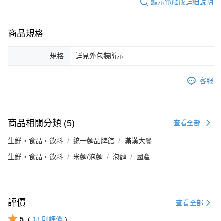
顯示電腦版詳細說明
商品規格
規格
詳見外包裝所示
客服
商品相關分類 (5)
查看全部
生鮮・食品・飲料
統一麵品牌館
滿漢大餐
生鮮・食品・飲料
米麵/泡麵
泡麵
國產
評價
查看全部
5
(
18
則評價
)