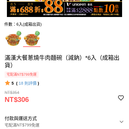
件數：6入(成箱出貨)
滿漢大餐蔥燒牛肉麵碗（減鈉）*6入（成箱出
貨）
宅配滿NT$799免運
5
(
18
則評價
)
NT$354
NT$306
付款與運送方式
宅配滿NT$799免運