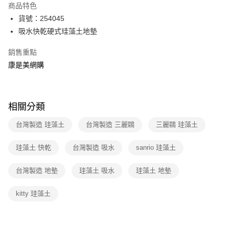
商品特色
LINE Pay
貨號：254045
吸水快乾硬式珪藻土地墊
Apple Pay
銷售重點
街口支付
康是美網購
悠遊付
Google Pay
相關分類
運送方式
台灣製造 珪藻土
台灣製造 三麗鷗
三麗鷗 珪藻土
宅配-下單後3-5個工作天配送(不含預購品)，箱購品分箱出貨
每筆NT$100，滿NT$799(含以上)免運費
珪藻土 快乾
台灣製造 吸水
sanrio 珪藻土
台灣製造 地墊
珪藻土 吸水
珪藻土 地墊
kitty 珪藻土