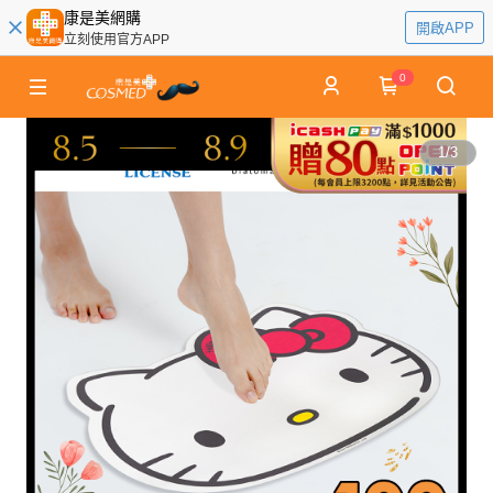
康是美網購
開啟APP
立刻使用官方APP
0
1
/
3