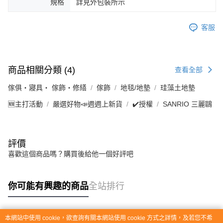
規格
詳見外包裝所示
客服
商品相關分類 (4)
查看全部
傢俱・寢具・ 傢飾・修繕
傢飾
地毯/地墊
珪藻土地墊
🆕主打活動
嚴選好物📣週週上新貨
✔️授權
SANRIO 三麗鷗
評價
喜歡這個商品嗎？購買後給他一個好評吧
你可能有興趣的商品
全站排行
本網站中使用 cookie，欲查詢有關本網站使用 cookie 方式之詳情，及若您不希