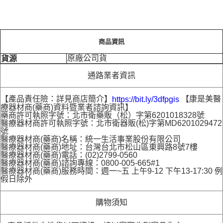
商品資訊
原廠公司貨
貨源
通路業者資訊
【產品責任險：詳見商店簡介】
【康是美醫
https://bit.ly/3dfpgis
療器材商(藥商)資料暨業者諮詢資訊】
藥商許可執照字號：北市衛藥販（松）字第6201018328號
醫療器材商許可執照字號：北市衛器販(松)字第MD6201029472
號
醫療器材商(藥商)名稱：統一生活事業股份有限公司
醫療器材商(藥商)地址：台灣台北市松山區東興路8號7樓
醫療器材商(藥商)電話：(02)2799-0560
醫療器材商(藥商)諮詢專線：0800-005-665#1
醫療器材商(藥商)服務時間：週一~五 上午9-12 下午13-17:30 例
假日除外
購物須知