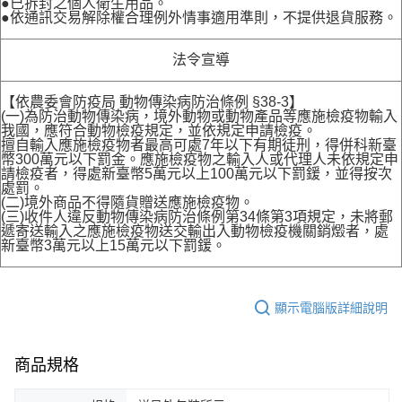
●已拆封之個人衛生用品。
●依通訊交易解除權合理例外情事適用準則，不提供退貨服務。
法令宣導
【依農委會防疫局 動物傳染病防治條例 §38-3】
(一)為防治動物傳染病，境外動物或動物產品等應施檢疫物輸入
我國，應符合動物檢疫規定，並依規定申請檢疫。
擅自輸入應施檢疫物者最高可處7年以下有期徒刑，得併科新臺
幣300萬元以下罰金。應施檢疫物之輸入人或代理人未依規定申
請檢疫者，得處新臺幣5萬元以上100萬元以下罰鍰，並得按次
處罰。
(二)境外商品不得隨貨贈送應施檢疫物。
(三)收件人違反動物傳染病防治條例第34條第3項規定，未將郵
遞寄送輸入之應施檢疫物送交輸出入動物檢疫機關銷燬者，處
新臺幣3萬元以上15萬元以下罰鍰。
顯示電腦版詳細說明
商品規格