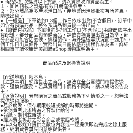
● 商品採批次進貨以下資訊，請以實際收到實品為主。
１．圖片刊載之製造/有效日期僅供參考。
２．部分商品為多產地進口品，產地會因進貨批次有所差異，
隨機出貨。
●【一般品】下單後約1-3個工作日依序出貨(不含假日)，訂單中
如含有預購商品，將依預購品到貨後一併出貨。
●【廠商直送品】下單後約5-7個工作日(不含假日)由廠商依序出
貨配送，部分商品與預購商品，請依賣場實際出貨日為準，部
分商品可能會因氣候、排程製作、海外運送等狀況而不適用5-7
個工作日出貨條件，實際出貨日需依廠商排程作業為準，詳細
相關事宜請依康是美網購eShop購物說明為主。
商品配送及退換貨說明
【配送地點】限本島。
【注意事項】網路售出之商品，無法在全台實體門市提供退
款、退換貨服務。若與實體門市價格不同時，請以網站公告為
主。
【退貨說明】若您購買之商品或服務為下列情形之一，恕無法
提供退貨服務：
●易於腐敗、保存期限較短或解約時即將逾期。
●依消費者要求所為之客製化給付。
●報紙、期刊或雜誌。
●經消費者拆封之影音商品或電腦軟體。
●非以有形媒介提供之數位內容或一經提供即為完成之線上服
務，經消費者事先同意始提供者。