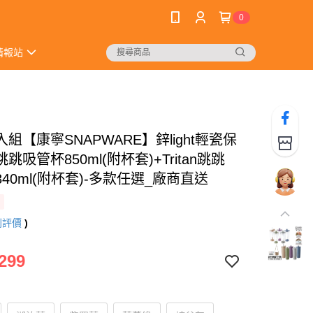
0
情報站
組【康寧SNAPWARE】鋅light輕瓷保
跳吸管杯850ml(附杯套)+Tritan跳跳
40ml(附杯套)-多款任選_廠商直送
則評價
)
299