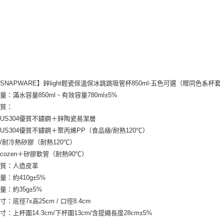
SNAPWARE】鋅light輕瓷保溫保冰跳跳吸管杯850ml-五色可選（贈同色系杯
量：滿水容量850ml、有效容量780ml±5%
材質：
SUS304優質不鏽鋼＋鋅陶瓷易潔層
SUS304優質不鏽鋼＋聚丙烯PP（食品級/耐熱120℃）
/耐冷熱矽膠（耐熱120℃）
Ecozen＋矽膠軟管（耐熱90℃）
材質：人造皮革
量：約410g±5%
量：約35g±5%
：底徑7x高25cm / 口徑8.4cm
寸：上杯圍14.3cm/下杯圍13cm/含提繩長度28cm±5%