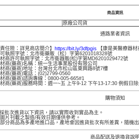
商品資訊
原廠公司貨
通路業者資訊
品責任險：詳見商店簡介】
【康是美醫療器材
https://bit.ly/3dfpgis
可執照字號：北市衛藥販（松）字第6201018328號
材商許可執照字號：北市衛器販(松)字第MD6201029472號
材商(藥商)名稱：統一生活事業股份有限公司
材商(藥商)地址：台灣台北市松山區東興路8號7樓
商(藥商)電話：(02)2799-0560
商(藥商)諮詢專線：0800-005-665#1
材商(藥商)服務時間：週一~五 上午9-12 下午13-17:30 例假日
購物須知
品採批次進貨以下資訊，請以實際收到實品為主。
圖片刊載之製造/有效日期僅供參考。
部分商品為多產地進口品，產地會因進貨批次有所差異，隨機出
商品配送及退換貨說