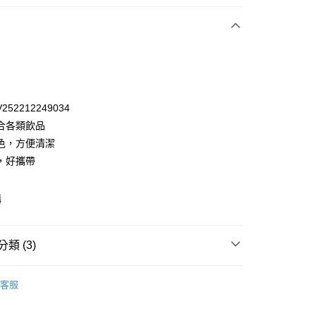
波藍(840ml)
峽谷灰+海龜綠(840ml)
次付款
52212249034
合各類飲品
色，方便清潔
，好攜帶
購
y
類 (3)
潔・餐廚
品牌
CorelleBrands 康寧餐具
客服
潔・餐廚
餐廚用品
保溫/隨行杯
宅配免運