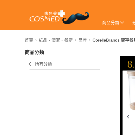
商品分類
首頁
紙品・清潔・餐廚
品牌
CorelleBrands 康寧
商品分類
所有分類