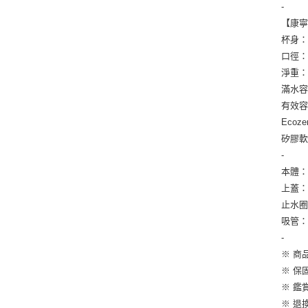
-
【康寧
杯身：底
口徑：8
淨重：2
滿水容
有效容
Ecoz
矽膠軟
-
本體：T
上蓋：
止水
吸管：
-
※ 商
※ 保
※ 鑑
※ 退