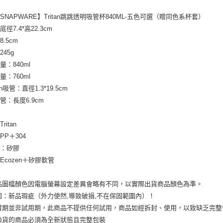
SNAPWARE】Tritan跳跳透明吸管杯840ML-五色可選（贈同色系杯套）
徑7.4*高22.3cm
.5cm
45g
量：840ml
量：760ml
en吸管：直徑1.3*19.5cm
管：長度6.9cm
ritan
PP＋304
圈：矽膠
Ecozen＋矽膠軟管
品圖檔顏色因電腦螢幕設定差異會略有不同，以實際出貨商品顏色為準。
固：新品瑕疵（外力使然,導致破損,不在保固範圍內）！
賞期並非試用期，此商品不提供任何試用，商品如經拆封、使用，以致缺乏完整
換貨的商品必須為全新狀態且完整包裝