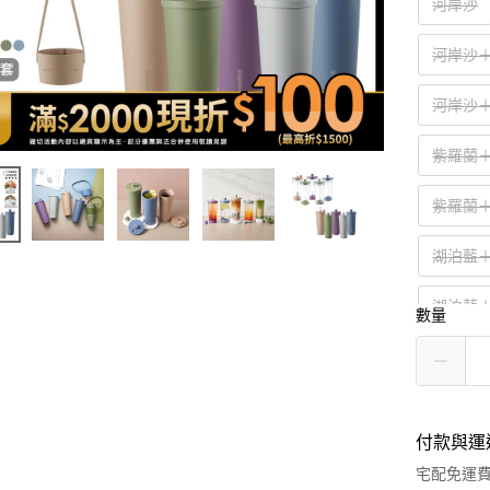
河岸沙
河岸沙＋貝
河岸沙＋海
紫羅蘭＋珊
紫羅蘭＋海
湖泊藍＋珊
湖泊藍＋海
數量
藤蔓綠+珊
藤蔓綠+碧
付款與運
峽谷灰+珊
宅配免運