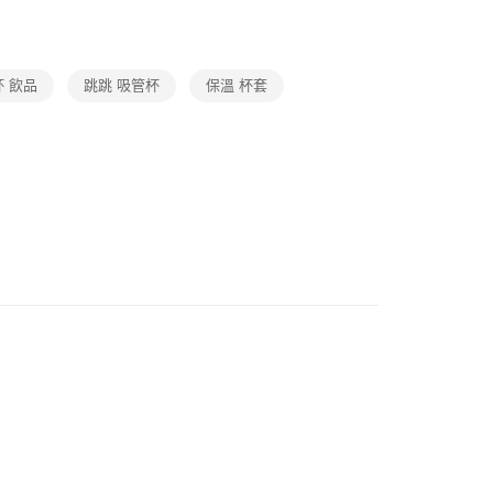
動
就是好好買
 飲品
跳跳 吸管杯
保溫 杯套