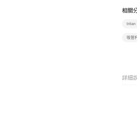
相關
trit
吸管
詳細