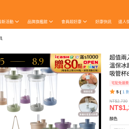
最新活動
品牌旗艦館
會員超好康
好康快訊
達人
餐具
超值兩入
溫保冰跳
吸管杯8
宅配免運費
5 (
1
NT$2,730
NT$1,
顏色