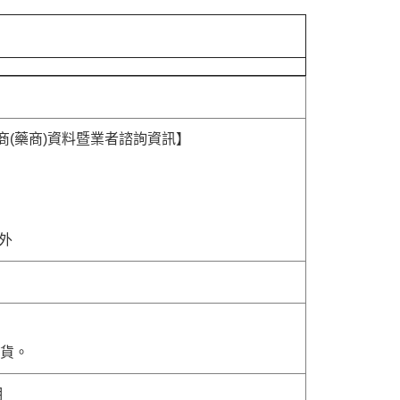
商(藥商)資料暨業者諮詢資訊】
除外
貨。
明