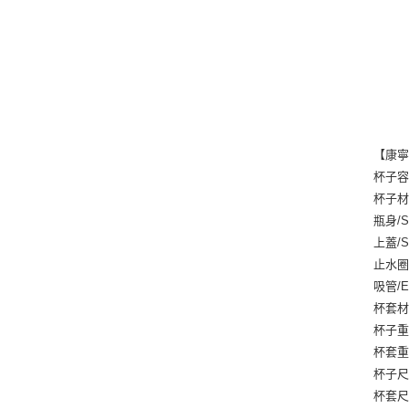
【康寧
杯子容
杯子
瓶身/
上蓋/
止水圈
吸管/
杯套
杯子重
杯套重
杯子尺寸
杯套尺