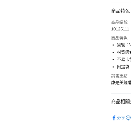
峽谷灰+碧
付款方式
商品特色
icash Pay
商品編號
10125111
信用卡一
商品特色
數位禮券
貨號：V2
材質適
LINE Pay
不易卡
Apple Pay
附提袋
街口支付
銷售重點
康是美網
悠遊付
Google Pa
商品相關分
紙品・清
運送方式
分享
紙品・清
廠商自送