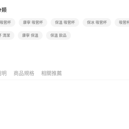
🆕主打活
免運費
分類
an 吸管杯
康寧 吸管杯
保溫 吸管杯
保冰 吸管杯
吸管杯
杯 清潔
康寧 保溫
保溫 飲品
說明
商品規格
相關推薦