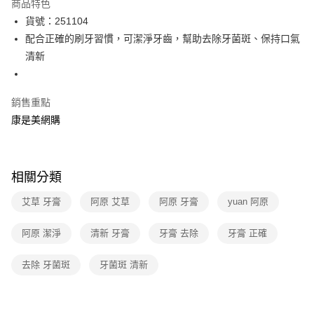
商品特色
超商取貨付款
貨號：251104
配合正確的刷牙習慣，可潔淨牙齒，幫助去除牙菌斑、保持口氣
LINE Pay
清新
Apple Pay
街口支付
銷售重點
康是美網購
悠遊付
Google Pay
相關分類
運送方式
艾草 牙膏
阿原 艾草
阿原 牙膏
yuan 阿原
超商取貨付款(下單後3-5個工作天配送)
每筆NT$70，滿NT$399(含以上)免運費
阿原 潔淨
清新 牙膏
牙膏 去除
牙膏 正確
付款後7-11取貨(下單後3-5個工作天配送)
去除 牙菌斑
牙菌斑 清新
每筆NT$70，滿NT$399(含以上)免運費
宅配-下單後3-5個工作天配送(不含預購品)，箱購品分箱出貨
每筆NT$100，滿NT$799(含以上)免運費