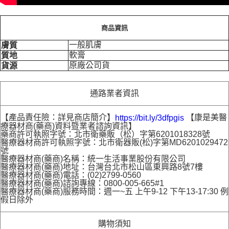
商品資訊
一般肌膚
膚質
軟膏
質地
原廠公司貨
貨源
通路業者資訊
【產品責任險：詳見商店簡介】
【康是美醫
https://bit.ly/3dfpgis
療器材商(藥商)資料暨業者諮詢資訊】
藥商許可執照字號：北市衛藥販（松）字第6201018328號
醫療器材商許可執照字號：北市衛器販(松)字第MD6201029472
號
醫療器材商(藥商)名稱：統一生活事業股份有限公司
醫療器材商(藥商)地址：台灣台北市松山區東興路8號7樓
醫療器材商(藥商)電話：(02)2799-0560
醫療器材商(藥商)諮詢專線：0800-005-665#1
醫療器材商(藥商)服務時間：週一~五 上午9-12 下午13-17:30 例
假日除外
購物須知