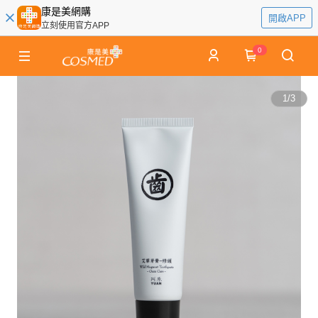
康是美網購
開啟APP
立刻使用官方APP
0
1
/
3