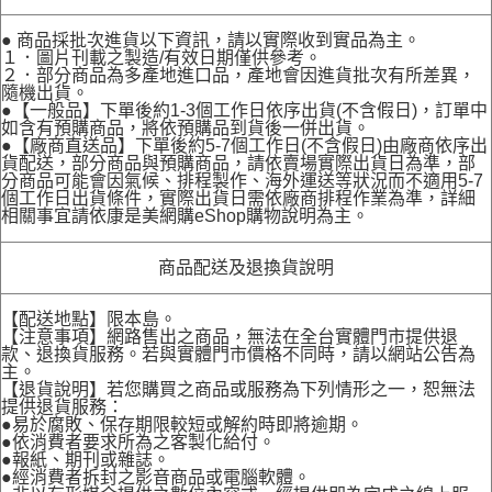
● 商品採批次進貨以下資訊，請以實際收到實品為主。
１．圖片刊載之製造/有效日期僅供參考。
２．部分商品為多產地進口品，產地會因進貨批次有所差異，
隨機出貨。
●【一般品】下單後約1-3個工作日依序出貨(不含假日)，訂單中
如含有預購商品，將依預購品到貨後一併出貨。
●【廠商直送品】下單後約5-7個工作日(不含假日)由廠商依序出
貨配送，部分商品與預購商品，請依賣場實際出貨日為準，部
分商品可能會因氣候、排程製作、海外運送等狀況而不適用5-7
個工作日出貨條件，實際出貨日需依廠商排程作業為準，詳細
相關事宜請依康是美網購eShop購物說明為主。
商品配送及退換貨說明
【配送地點】限本島。
【注意事項】網路售出之商品，無法在全台實體門市提供退
款、退換貨服務。若與實體門市價格不同時，請以網站公告為
主。
【退貨說明】若您購買之商品或服務為下列情形之一，恕無法
提供退貨服務：
●易於腐敗、保存期限較短或解約時即將逾期。
●依消費者要求所為之客製化給付。
●報紙、期刊或雜誌。
●經消費者拆封之影音商品或電腦軟體。