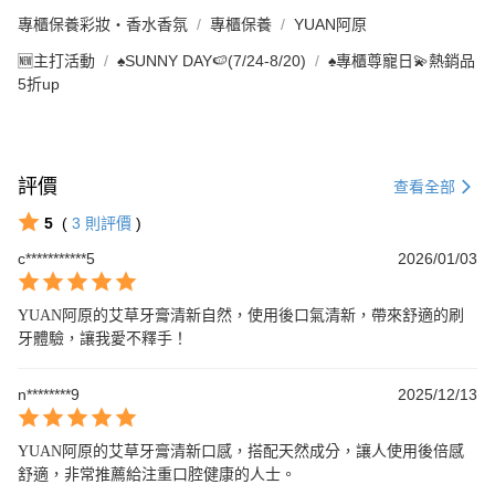
專櫃保養彩妝・香水香氛
專櫃保養
YUAN阿原
🆕主打活動
♠︎SUNNY DAY🍉(7/24-8/20)
♠︎專櫃尊寵日💫熱銷品
5折up
評價
查看全部
5
(
3
則評價
)
c***********5
2026/01/03
YUAN阿原的艾草牙膏清新自然，使用後口氣清新，帶來舒適的刷
牙體驗，讓我愛不釋手！
n********9
2025/12/13
YUAN阿原的艾草牙膏清新口感，搭配天然成分，讓人使用後倍感
舒適，非常推薦給注重口腔健康的人士。