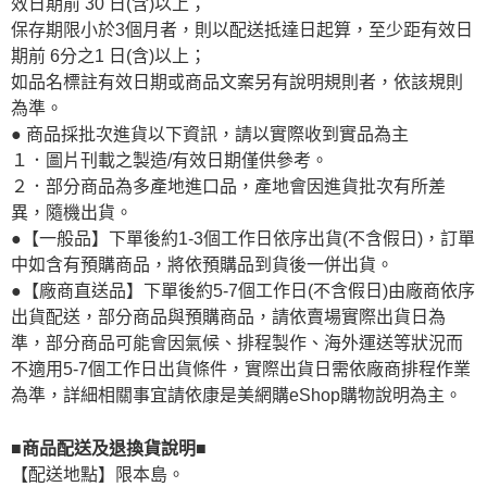
效日期前 30 日(含)以上；
保存期限小於3個月者，則以配送抵達日起算，至少距有效日
期前 6分之1 日(含)以上；
如品名標註有效日期或商品文案另有說明規則者，依該規則
為準。
● 商品採批次進貨以下資訊，請以實際收到實品為主
１．圖片刊載之製造/有效日期僅供參考。
２．部分商品為多產地進口品，產地會因進貨批次有所差
異，隨機出貨。
●【一般品】下單後約1-3個工作日依序出貨(不含假日)，訂單
中如含有預購商品，將依預購品到貨後一併出貨。
●【廠商直送品】下單後約5-7個工作日(不含假日)由廠商依序
出貨配送，部分商品與預購商品，請依賣場實際出貨日為
準，部分商品可能會因氣候、排程製作、海外運送等狀況而
不適用5-7個工作日出貨條件，實際出貨日需依廠商排程作業
為準，詳細相關事宜請依康是美網購eShop購物說明為主。
■商品配送及退換貨說明■
【配送地點】限本島。