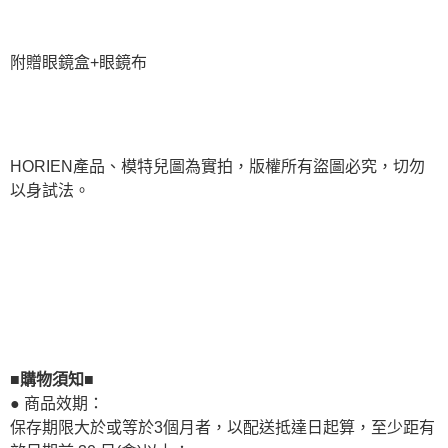
附贈眼鏡盒+眼鏡布
HORIEN產品、模特兒圖為實拍，版權所有盜圖必究，切勿
以身試法。
■購物須知■
● 商品效期：
保存期限大於或等於3個月者，以配送抵達日起算，至少距有