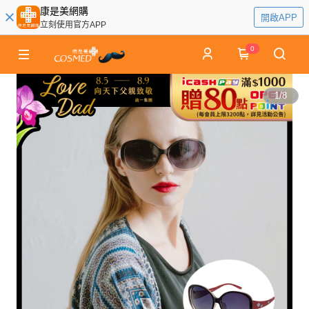
康是美網購
開啟APP
立刻使用官方APP
0
1
/
8