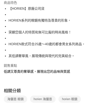
商品特色
3 期 0 利率 每期
NT$426
21家銀行
【HORIEN】原廠公司貨
6 期 0 利率 每期
NT$213
21家銀行
合作金庫商業銀行
第一商業銀行
華南商業銀行
彰化商業銀行
12 期 0 利率 每期
NT$106
21家銀行
HORIEN系列的眼鏡有獨特及尊貴的形象，
合作金庫商業銀行
第一商業銀行
上海商業儲蓄銀行
台北富邦商業銀行
華南商業銀行
彰化商業銀行
合作金庫商業銀行
第一商業銀行
數位禮券
國泰世華商業銀行
兆豐國際商業銀行
上海商業儲蓄銀行
台北富邦商業銀行
突顯您個人的特質和無可比擬的時尚風格！
華南商業銀行
彰化商業銀行
臺灣中小企業銀行
台中商業銀行
國泰世華商業銀行
兆豐國際商業銀行
LINE Pay
上海商業儲蓄銀行
台北富邦商業銀行
匯豐（台灣）商業銀行
華泰商業銀行
臺灣中小企業銀行
台中商業銀行
國泰世華商業銀行
兆豐國際商業銀行
聯邦商業銀行
遠東國際商業銀行
HORIEN款式符合25歲～40歲的都會男女系列商品，
匯豐（台灣）商業銀行
華泰商業銀行
Apple Pay
臺灣中小企業銀行
台中商業銀行
元大商業銀行
永豐商業銀行
聯邦商業銀行
遠東國際商業銀行
匯豐（台灣）商業銀行
華泰商業銀行
玉山商業銀行
星展（台灣）商業銀行
街口支付
元大商業銀行
永豐商業銀行
其低調奢華風，展現傳統與現代的完美結合。
聯邦商業銀行
遠東國際商業銀行
台新國際商業銀行
中國信託商業銀行
玉山商業銀行
星展（台灣）商業銀行
元大商業銀行
永豐商業銀行
台灣樂天信用卡公司
悠遊付
銷售重點
台新國際商業銀行
中國信託商業銀行
玉山商業銀行
星展（台灣）商業銀行
台灣樂天信用卡公司
低調又尊貴的奢華感，展現出您的品味與質感
台新國際商業銀行
中國信託商業銀行
Google Pay
台灣樂天信用卡公司
運送方式
相關分類
廠商自送宅配免運
免運費
海儷恩 眼鏡
horien 海儷恩
horien 眼鏡