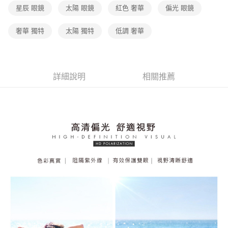
星辰 眼鏡
太陽 眼鏡
紅色 奢華
偏光 眼鏡
奢華 獨特
太陽 獨特
低調 奢華
詳細說明
相關推薦