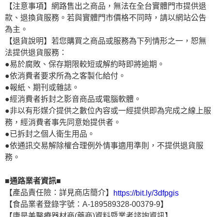
【注意事項】網路售出之商品，無法在全台實體門市提供退
款、退換貨服務。若與實體門市價格不同時，請以網站公告
為主。
【退貨說明】若您購買之商品或服務為下列情形之一，恕無
法提供退貨服務：
●易於腐敗、保存期限較短或解約時即將逾期。
●依消費者要求所為之客製化給付。
●報紙、期刊或雜誌。
●經消費者拆封之影音商品或電腦軟體。
●非以有形媒介提供之數位內容或一經提供即為完成之線上服
務，經消費者事先同意始提供者。
●已拆封之個人衛生用品。
●依通訊交易解除權合理例外情事適用準則，不提供退貨服
務。
■通路業者資訊■
【產品責任險：詳見商店簡介】
https://bit.ly/3dfpgis
【食品業者登錄字號：A-189589328-00379-9】
【康是美醫療器材商(藥商)資料暨業者諮詢資訊】