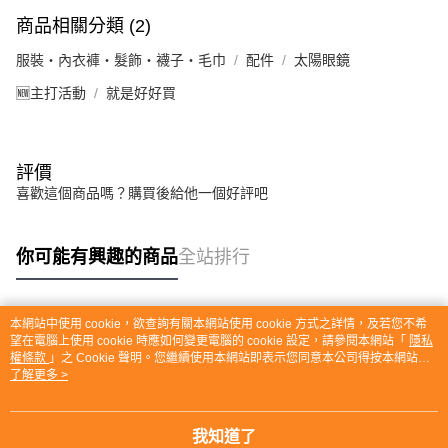
商品相關分類 (2)
服裝・內衣褲・髮飾・襪子・毛巾
配件
太陽眼鏡
🆕主打活動
就是好好買
評價
喜歡這個商品嗎？購買後給他一個好評吧
你可能有興趣的商品
全站排行
本網站中使用 cookie，欲查詢有關本網站使用 cookie 方式之詳情，及若您不希
熱門標籤
望在電腦上使用 cookie 時應如何變更電腦的 cookie 設定，請參閱本網站「
隱私
權條款
」之 Cookie 聲明。您繼續使用本網站即表示您同意本公司得按本網站使
用條款之 Cookie 聲明使用 cookie。
了解更多 >
我知道了