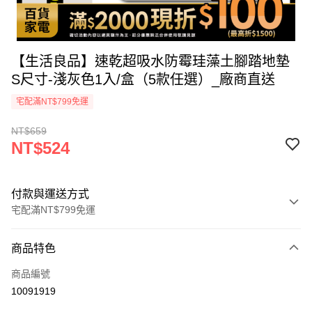
【生活良品】速乾超吸水防霉珪藻土腳踏地墊
S尺寸-淺灰色1入/盒（5款任選）_廠商直送
宅配滿NT$799免運
NT$659
NT$524
付款與運送方式
宅配滿NT$799免運
付款方式
商品特色
icash Pay
商品編號
信用卡一次付款
10091919
數位禮券