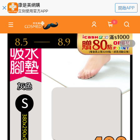
康是美網購
開啟APP
立刻使用官方APP
0
1
/
4