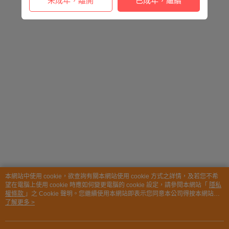
未成年，離開
已成年，繼續
本網站中使用 cookie，欲查詢有關本網站使用 cookie 方式之詳情，及若您不希
望在電腦上使用 cookie 時應如何變更電腦的 cookie 設定，請參閱本網站「
隱私
權條款
」之 Cookie 聲明。您繼續使用本網站即表示您同意本公司得按本網站使
用條款之 Cookie 聲明使用 cookie。
了解更多 >