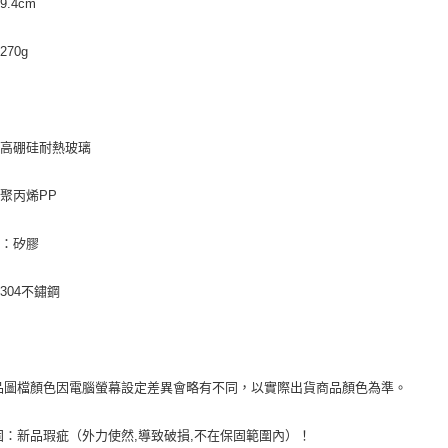
.4cm
70g
：高硼硅耐熱玻璃
聚丙烯PP
圈：矽膠
304不鏽鋼
品圖檔顏色因電腦螢幕設定差異會略有不同，以實際出貨商品顏色為準。
固：新品瑕疵（外力使然,導致破損,不在保固範圍內）！