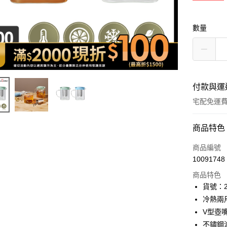
數量
付款與運
宅配免運
付款方式
商品特色
icash Pay
商品編號
10091748
信用卡一
商品特色
數位禮券
貨號：2
冷熱兩
LINE Pay
V型壺
Apple Pay
不鏽鋼