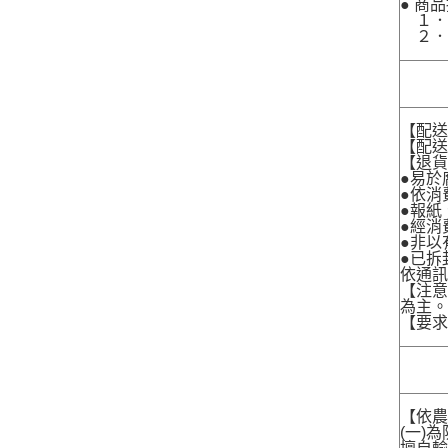
● 商
１．
２．
【配
【配送
【退貨
●易於
●依消
●報紙
●經消
●非以
●已拆
依通
【注
為主
【要
【依農
(一)