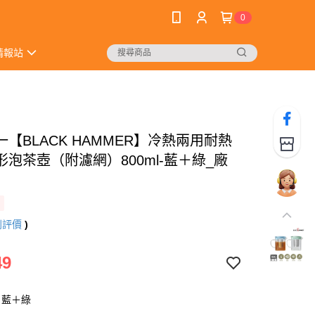
0
情報站
【BLACK HAMMER】冷熱兩用耐熱
形泡茶壺（附濾網）800ml-藍＋綠_廠
則評價
)
49
：藍＋綠