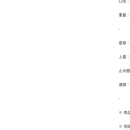
口徑：9
重量：2
-
壺身
上蓋：
止水
濾網：
-
※ 商
※ 保