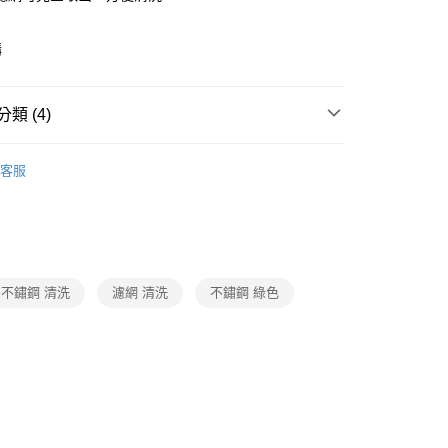
購
y
類 (4)
潔・餐廚
品牌
BLACK HAMMER
客服
潔・餐廚
餐廚用品
濾水壺/桌上壺
宅配免運
動
就是好好買
利
不鏽鋼 清洗
濾網 清洗
不鏽鋼 綠色