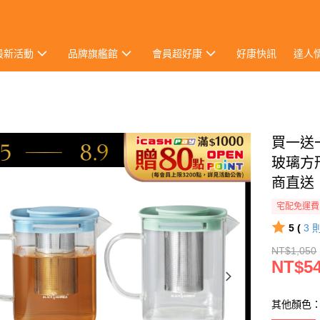
最新活動
品牌旗艦館
會員超好康
好康快訊
達人
買一送一
玻璃方
商直送
宅配免運費
5 (
3
NT$1,050
NT$5
其他顏色