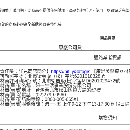
賞期並非試用期，此商品不提供任何試用，商品如經拆封、使用，以致缺乏完整
換貨的商品必須為全新狀態且完整包裝
商品資訊
原廠公司貨
通路業者資訊
品責任險：詳見商店簡介】
【康是美醫療器材
https://bit.ly/3dfpgis
可執照字號：北市衛藥販（松）字第6201018328號
材商許可執照字號：北市衛器販(松)字第MD6201029472號
材商(藥商)名稱：統一生活事業股份有限公司
材商(藥商)地址：台灣台北市松山區東興路8號7樓
商(藥商)電話：(02)2799-0560
商(藥商)諮詢專線：0800-005-665#1
材商(藥商)服務時間：週一~五 上午9-12 下午13-17:30 例假日
購物須知