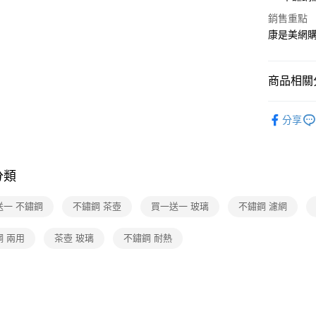
街口支付
銷售重點
康是美網
悠遊付
Google Pa
商品相關分
紙品・清
運送方式
分享
紙品・清
廠商自送
🆕主打活
免運費
分類
週週好給
送一 不鏽鋼
不鏽鋼 茶壺
買一送一 玻璃
不鏽鋼 濾網
鋼 兩用
茶壺 玻璃
不鏽鋼 耐熱