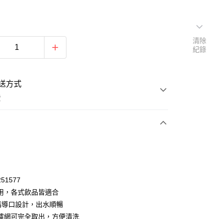
清除
紀錄
送方式
費
次付款
51577
用，各式飲品皆適合
嘴導口設計，出水順暢
濾網可完全取出，方便清洗