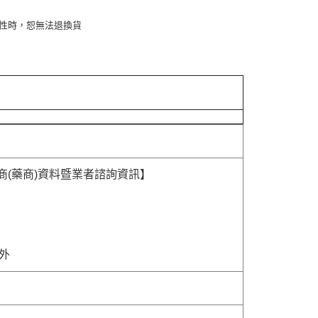
性時，恕無法退換貨
商(藥商)資料暨業者諮詢資訊】
除外