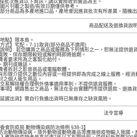
品採批次進貨以下資訊，請以實際收到實品為主。
圖片刊載之製造/有效日期僅供參考。
部分商品為多產地進口品，產地會因進貨批次有所差異，隨機出
商品配送及退換貨說
送地點】限本島。
方式】宅配、7-11取貨(部分商品不適用)
說明】 若您購買之商品或服務為下列情形之一，恕無法提供退
腐敗、保存期限較短或解約時即將逾期。
費者要求所為之客製化給付。
、期刊或雜誌。
費者拆封之影音商品或電腦軟體。
有形媒介提供之數位內容或一經提供即為完成之線上服務，經消
封之個人衛生用品。
訊交易解除權合理例外情事適用準則，不提供退貨服務。
意事項】網路售出之商品，無法在全台實體門市提供退款、退換
。
求延遲出貨】需自行負擔出貨時已無庫存之缺貨風險。
法令宣導
委會防疫局 動物傳染病防治條例 §38-3】
為防治動物傳染病，境外動物或動物產品等應施檢疫物輸入我國