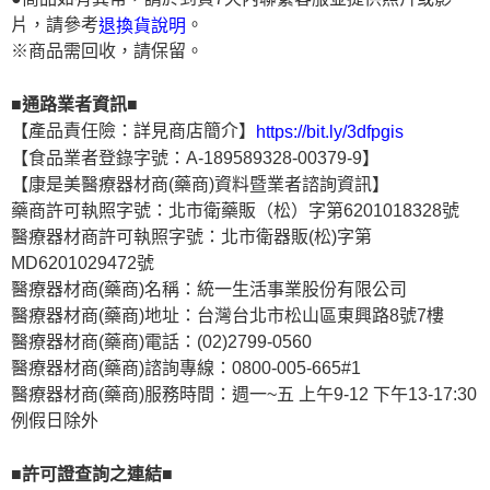
片，請參考
。
退換貨說明
※商品需回收，請保留。
■通路業者資訊■
【產品責任險：詳見商店簡介】
https://bit.ly/3dfpgis
【食品業者登錄字號：A-189589328-00379-9】
【康是美醫療器材商(藥商)資料暨業者諮詢資訊】
藥商許可執照字號：北市衛藥販（松）字第6201018328號
醫療器材商許可執照字號：北市衛器販(松)字第
MD6201029472號
醫療器材商(藥商)名稱：統一生活事業股份有限公司
醫療器材商(藥商)地址：台灣台北市松山區東興路8號7樓
醫療器材商(藥商)電話：(02)2799-0560
醫療器材商(藥商)諮詢專線：0800-005-665#1
醫療器材商(藥商)服務時間：週一~五 上午9-12 下午13-17:30
例假日除外
■許可證查詢之連結■