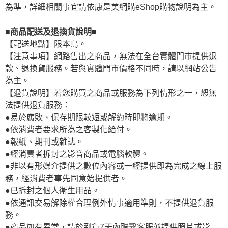
為準，詳細相關事宜請依康是美網購eShop購物說明為主。
■商品配送及退換貨說明■
【配送地點】限本島。
【注意事項】網路售出之商品，無法在全台實體門市提供退
款、退換貨服務。若與實體門市價格不同時，請以網站公告
為主。
【退貨說明】若您購買之商品或服務為下列情形之一，恕無
法提供退貨服務：
●易於腐敗、保存期限較短或解約時即將逾期。
●依消費者要求所為之客製化給付。
●報紙、期刊或雜誌。
●經消費者拆封之影音商品或電腦軟體。
●非以有形媒介提供之數位內容或一經提供即為完成之線上服
務，經消費者事先同意始提供者。
●已拆封之個人衛生用品。
●依通訊交易解除權合理例外情事適用準則，不提供退貨服
務。
●商品如有異常，請於到貨7天內聯繫客服並提供照片或影