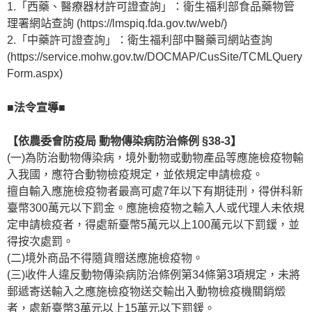
1.「西藥、醫療器材許可證查詢」：衛生福利部食品藥物管
理署網站查詢 (https://lmspiq.fda.gov.tw/web/)
2.「中藥許可證查詢」：衛生福利部中醫藥司網站查詢
(https://service.mohw.gov.tw/DOCMAP/CusSite/TCMLQuery
Form.aspx)
■法令宣導■
【依農委會防疫局 動物傳染病防治條例 §38-3】
(一)為防治動物傳染病，境外動物或動物產品等應施檢疫物輸
入我國，應符合動物檢疫規定，並依規定申請檢疫。
擅自輸入應施檢疫物者最高可處7年以下有期徒刑，得併科新
臺幣300萬元以下罰金。應施檢疫物之輸入人或代理人未依規
定申請檢疫者，得處新臺幣5萬元以上100萬元以下罰鍰，並
得按次處罰。
(二)境外商品不得隨貨贈送應施檢疫物。
(三)收件人違反動物傳染病防治條例第34條第3項規定，未將
郵遞寄送輸入之應施檢疫物送交輸出入動物檢疫機關銷燬
者，處新臺幣3萬元以上15萬元以下罰鍰。