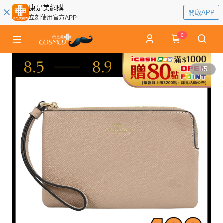
康是美網購
開啟APP
立刻使用官方APP
0
1
/
5