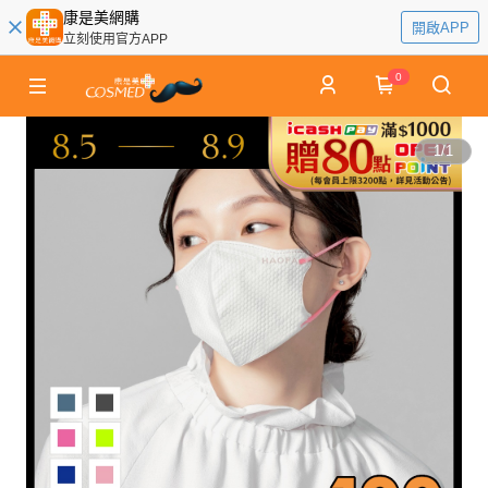
康是美網購
開啟APP
立刻使用官方APP
0
1
/
1