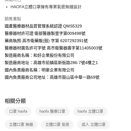
3 期 0 利率 每期
NT$80
21家銀行
HAOFA立體口罩擁有專業氣密無縫設計
6 期 0 利率 每期
NT$40
21家銀行
合作金庫商業銀行
第一商業銀行
銷售重點
華南商業銀行
彰化商業銀行
12 期 0 利率 每期
NT$20
21家銀行
合作金庫商業銀行
第一商業銀行
上海商業儲蓄銀行
台北富邦商業銀行
國產醫療器材品質管理系統認證:QMS5329
華南商業銀行
彰化商業銀行
合作金庫商業銀行
第一商業銀行
數位禮券
國泰世華商業銀行
兆豐國際商業銀行
醫療器材許可證:衛部醫器製壹字第009498號
上海商業儲蓄銀行
台北富邦商業銀行
華南商業銀行
彰化商業銀行
臺灣中小企業銀行
台中商業銀行
國泰世華商業銀行
兆豐國際商業銀行
藥商執照:高市衛藥販(鼓) 字第 6207292391號
LINE Pay
上海商業儲蓄銀行
台北富邦商業銀行
匯豐（台灣）商業銀行
華泰商業銀行
臺灣中小企業銀行
台中商業銀行
醫療器材廣告許可字號 高市衛醫器廣字第11405003號
國泰世華商業銀行
兆豐國際商業銀行
聯邦商業銀行
遠東國際商業銀行
匯豐（台灣）商業銀行
華泰商業銀行
Apple Pay
臺灣中小企業銀行
台中商業銀行
製造廠商名稱：和好企業股份有限公司
元大商業銀行
永豐商業銀行
聯邦商業銀行
遠東國際商業銀行
匯豐（台灣）商業銀行
華泰商業銀行
製造廠商地址：高雄市前鎮區新衙路286-7號4樓之1
玉山商業銀行
星展（台灣）商業銀行
街口支付
元大商業銀行
永豐商業銀行
聯邦商業銀行
遠東國際商業銀行
台新國際商業銀行
中國信託商業銀行
國內負責廠商名稱：明豪企業有限公司
玉山商業銀行
星展（台灣）商業銀行
元大商業銀行
永豐商業銀行
台灣樂天信用卡公司
悠遊付
國內負責廠商公司地址：高雄市鼓山區中華一路69號
台新國際商業銀行
中國信託商業銀行
玉山商業銀行
星展（台灣）商業銀行
台灣樂天信用卡公司
台新國際商業銀行
中國信託商業銀行
Google Pay
台灣樂天信用卡公司
運送方式
相關分類
廠商自送宅配免運
口罩 haofa
haofa 醫療口罩
haofa 立體口罩
免運費
立體口罩 無縫
立體口罩 氣密
成人 立體口罩