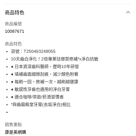
付款方式
商品特色
icash Pay
商品編號
信用卡一次付款
10087671
數位禮券
商品特色
超商取貨付款
貨號：T250463248055
10天齒白淨化！2倍專業琺瑯質修補*x淨白抗敏
LINE Pay
● 日本資深齒科醫師，歷時10年研發
Apple Pay
● 填補齒面細微刮痕，減少顏色附著
● 每刷一回，修補一次，越刷越健康
街口支付
● 敏感性牙齒也適用的淨白牙膏
悠遊付
● 適合咖啡/茶飲/菸酒習慣者
*與齒磨殿堂牙膏(去垢淨白)相比
Google Pay
運送方式
銷售重點
超商取貨付款(下單後3-5個工作天配送)
康是美網購