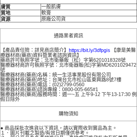
一般肌膚
膚質
軟膏
質地
原廠公司貨
貨源
通路業者資訊
【產品責任險：詳見商店簡介】
【康是美醫
https://bit.ly/3dfpgis
療器材商(藥商)資料暨業者諮詢資訊】
藥商許可執照字號：北市衛藥販（松）字第6201018328號
醫療器材商許可執照字號：北市衛器販(松)字第MD6201029472
號
醫療器材商(藥商)名稱：統一生活事業股份有限公司
醫療器材商(藥商)地址：台灣台北市松山區東興路8號7樓
醫療器材商(藥商)電話：(02)2799-0560
醫療器材商(藥商)諮詢專線：0800-005-665#1
醫療器材商(藥商)服務時間：週一~五 上午9-12 下午13-17:30 例
假日除外
購物須知
● 商品採批次進貨以下資訊，請以實際收到實品為主。
１．圖片刊載之製造/有效日期僅供參考。