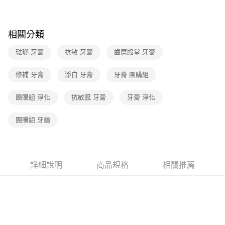
每筆NT$70，滿NT$399(含以上)免運費
付款後7-11取貨(下單後3-5個工作天配送)
相關分類
每筆NT$70，滿NT$399(含以上)免運費
琺瑯 牙膏
抗敏 牙膏
齒磨殿堂 牙膏
宅配-下單後3-5個工作天配送(不含預購品)，箱購品分箱出貨
每筆NT$100，滿NT$799(含以上)免運費
修補 牙膏
淨白 牙膏
牙膏 團購組
團購組 淨化
抗敏感 牙膏
牙膏 淨化
團購組 牙齒
詳細說明
商品規格
相關推薦