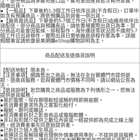
２．部分商品為多產地進口品，產地會因進貨批次有所差異，
隨機出貨。
●【一般品】下單後約1-3個工作日依序出貨(不含假日)，訂單中
如含有預購商品，將依預購品到貨後一併出貨。
●【廠商直送品】下單後約5-7個工作日(不含假日)由廠商依序出
貨配送，部分商品與預購商品，請依賣場實際出貨日為準，部
分商品可能會因氣候、排程製作、海外運送等狀況而不適用5-7
個工作日出貨條件，實際出貨日需依廠商排程作業為準，詳細
相關事宜請依康是美網購eShop購物說明為主。
商品配送及退換貨說明
【配送地點】限本島。
【注意事項】網路售出之商品，無法在全台實體門市提供退
款、退換貨服務。若與實體門市價格不同時，請以網站公告為
主。
【退貨說明】若您購買之商品或服務為下列情形之一，恕無法
提供退貨服務：
●易於腐敗、保存期限較短或解約時即將逾期。
●依消費者要求所為之客製化給付。
●報紙、期刊或雜誌。
●經消費者拆封之影音商品或電腦軟體。
●非以有形媒介提供之數位內容或一經提供即為完成之線上服
務，經消費者事先同意始提供者。
●已拆封之個人衛生用品。
●依通訊交易解除權合理例外情事適用準則，不提供退貨服務。