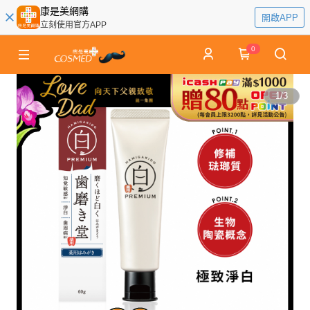
康是美網購
開啟APP
立刻使用官方APP
0
1
/
3