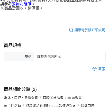
●商品如有異常，請於到貨7天內聯繫客服並提供照片或影片，
請參考
。
退換貨說明
※商品需回收，請保留。
顯示電腦版詳細說明
商品規格
規格
詳見外包裝所示
客服
商品相關分類 (2)
洗沐・口腔・身體保養
口腔潔牙品牌
齒磨殿堂
🆕主打活動
熱銷爆品狂降5折up📉超值必買🔥
保健口腔