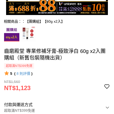
相關商品：：【團購組】【60g x2入】
齒磨殿堂 專業修補牙膏-極致淨白 60g x2入團
購組（新舊包裝隨機出貨）
超取滿NT$399免運
5
(
8
則評價
)
NT$1,560
NT$1,123
付款與運送方式
超取滿NT$399免運