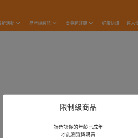
最新活動
品牌旗艦館
會員超好康
好康快訊
達人
限制級商品
請確認你的年齡已成年
才能瀏覽與購買