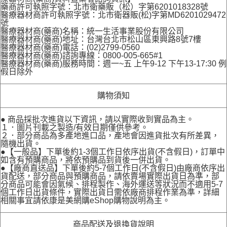
藥商許可執照字號：北市衛藥販（松）字第6201018328號
醫療器材商許可執照字號：北市衛器販(松)字第MD6201029472
號
醫療器材商(藥商)名稱：統一生活事業股份有限公司
醫療器材商(藥商)地址：台灣台北市松山區東興路8號7樓
醫療器材商(藥商)電話：(02)2799-0560
醫療器材商(藥商)諮詢專線：0800-005-665#1
醫療器材商(藥商)服務時間：週一~五 上午9-12 下午13-17:30 例
假日除外
購物須知
● 商品採批次進貨以下資訊，請以實際收到實品為主。
１．圖片刊載之製造/有效日期僅供參考。
２．部分商品為多產地進口品，產地會因進貨批次有所差異，
隨機出貨。
●【一般品】下單後約1-3個工作日依序出貨(不含假日)，訂單中
如含有預購商品，將依預購品到貨後一併出貨。
●【廠商直送品】下單後約5-7個工作日(不含假日)由廠商依序出
貨配送，部分商品與預購商品，請依賣場實際出貨日為準，部
分商品可能會因氣候、排程製作、海外運送等狀況而不適用5-7
個工作日出貨條件，實際出貨日需依廠商排程作業為準，詳細
相關事宜請依康是美網購eShop購物說明為主。
商品配送及退換貨說明