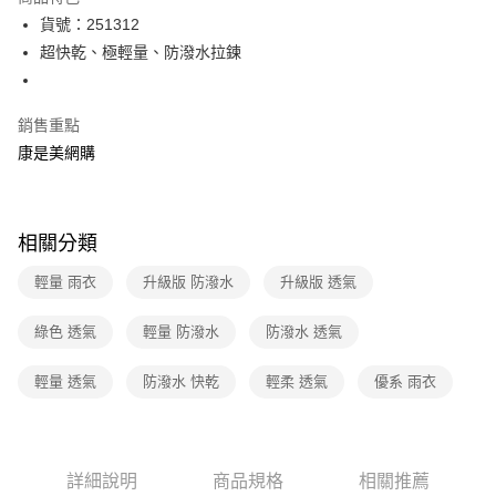
LINE Pay
貨號：251312
超快乾、極輕量、防潑水拉鍊
Apple Pay
街口支付
銷售重點
悠遊付
康是美網購
Google Pay
運送方式
相關分類
宅配-下單後3-5個工作天配送(不含預購品)，箱購品分箱出貨
輕量 雨衣
升級版 防潑水
升級版 透氣
每筆NT$100，滿NT$799(含以上)免運費
綠色 透氣
輕量 防潑水
防潑水 透氣
輕量 透氣
防潑水 快乾
輕柔 透氣
優系 雨衣
詳細說明
商品規格
相關推薦