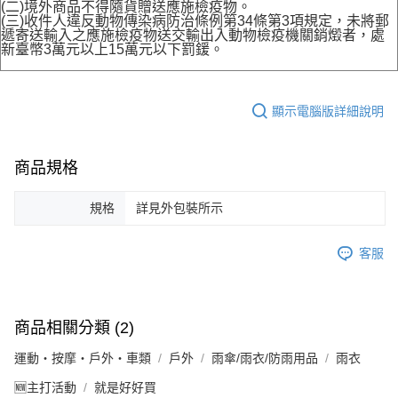
(二)境外商品不得隨貨贈送應施檢疫物。
(三)收件人違反動物傳染病防治條例第34條第3項規定，未將郵
遞寄送輸入之應施檢疫物送交輸出入動物檢疫機關銷燬者，處
新臺幣3萬元以上15萬元以下罰鍰。
顯示電腦版詳細說明
商品規格
規格
詳見外包裝所示
客服
商品相關分類 (2)
運動・按摩・戶外・車類
戶外
雨傘/雨衣/防雨用品
雨衣
🆕主打活動
就是好好買