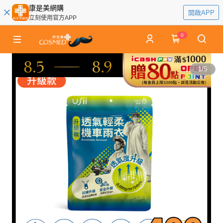
康是美網購
開啟APP
立刻使用官方APP
0
1
/
5