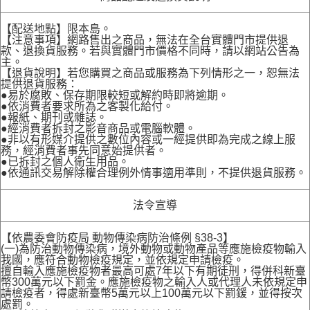
【配送地點】限本島。
【注意事項】網路售出之商品，無法在全台實體門市提供退
款、退換貨服務。若與實體門市價格不同時，請以網站公告為
主。
【退貨說明】若您購買之商品或服務為下列情形之一，恕無法
提供退貨服務：
●易於腐敗、保存期限較短或解約時即將逾期。
●依消費者要求所為之客製化給付。
●報紙、期刊或雜誌。
●經消費者拆封之影音商品或電腦軟體。
●非以有形媒介提供之數位內容或一經提供即為完成之線上服
務，經消費者事先同意始提供者。
●已拆封之個人衛生用品。
●依通訊交易解除權合理例外情事適用準則，不提供退貨服務。
法令宣導
【依農委會防疫局 動物傳染病防治條例 §38-3】
(一)為防治動物傳染病，境外動物或動物產品等應施檢疫物輸入
我國，應符合動物檢疫規定，並依規定申請檢疫。
擅自輸入應施檢疫物者最高可處7年以下有期徒刑，得併科新臺
幣300萬元以下罰金。應施檢疫物之輸入人或代理人未依規定申
請檢疫者，得處新臺幣5萬元以上100萬元以下罰鍰，並得按次
處罰。