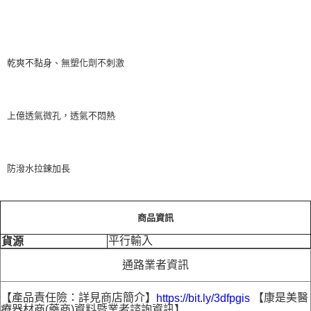
乾爽不黏身、無塑化劑不刺激
上億透氣微孔，透氣不悶熱
防潑水拉鍊加長
商品資訊
平行輸入
貨源
通路業者資訊
【產品責任險：詳見商店簡介】
【康是美醫
https://bit.ly/3dfpgis
療器材商(藥商)資料暨業者諮詢資訊】