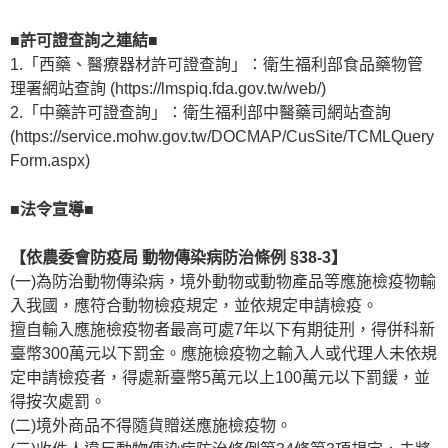
■許可證查詢之連結■
1.「西藥、醫療器材許可證查詢」：衛生福利部食品藥物管
理署網站查詢 (https://lmspiq.fda.gov.tw/web/)
2.「中藥許可證查詢」：衛生福利部中醫藥司網站查詢
(https://service.mohw.gov.tw/DOCMAP/CusSite/TCMLQuery
Form.aspx)
■法令宣導■
【依農委會防疫局 動物傳染病防治條例 §38-3】
(一)為防治動物傳染病，境外動物或動物產品等應施檢疫物輸
入我國，應符合動物檢疫規定，並依規定申請檢疫。
擅自輸入應施檢疫物者最高可處7年以下有期徒刑，得併科新
臺幣300萬元以下罰金。應施檢疫物之輸入人或代理人未依規
定申請檢疫者，得處新臺幣5萬元以上100萬元以下罰鍰，並
得按次處罰。
(二)境外商品不得隨貨贈送應施檢疫物。