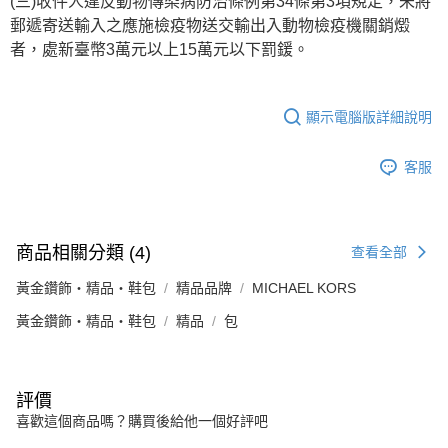
(三)收件人違反動物傳染病防治條例第34條第3項規定，未將
郵遞寄送輸入之應施檢疫物送交輸出入動物檢疫機關銷燬
者，處新臺幣3萬元以上15萬元以下罰鍰。
顯示電腦版詳細說明
客服
商品相關分類 (4)
查看全部
黃金鑽飾・精品・鞋包
精品品牌
MICHAEL KORS
黃金鑽飾・精品・鞋包
精品
包
評價
喜歡這個商品嗎？購買後給他一個好評吧