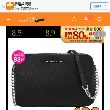
康是美網購
開啟APP
立刻使用官方APP
0
1
/
5