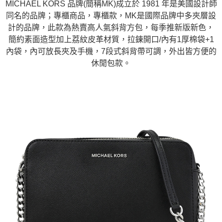
MICHAEL KORS 品牌(簡稱MK)成立於 1981 年是美國設計師
同名的品牌；專櫃商品，專櫃款，MK是國際品牌中多夾層設
計的品牌，此款為熱賣高人氣斜背方包，每季推新版新色，
簡約素面造型加上荔紋皮革材質，拉鍊開口/內有1厚棉袋+1
內袋，內可放長夾及手機，7段式斜背帶可調，外出皆方便的
休閒包款。