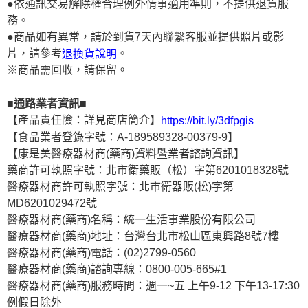
●依通訊交易解除權合理例外情事適用準則，不提供退貨服
務。
●商品如有異常，請於到貨7天內聯繫客服並提供照片或影
片，請參考
。
退換貨說明
※商品需回收，請保留。
■通路業者資訊■
【產品責任險：詳見商店簡介】
https://bit.ly/3dfpgis
【食品業者登錄字號：A-189589328-00379-9】
【康是美醫療器材商(藥商)資料暨業者諮詢資訊】
藥商許可執照字號：北市衛藥販（松）字第6201018328號
醫療器材商許可執照字號：北市衛器販(松)字第
MD6201029472號
醫療器材商(藥商)名稱：統一生活事業股份有限公司
醫療器材商(藥商)地址：台灣台北市松山區東興路8號7樓
醫療器材商(藥商)電話：(02)2799-0560
醫療器材商(藥商)諮詢專線：0800-005-665#1
醫療器材商(藥商)服務時間：週一~五 上午9-12 下午13-17:30
例假日除外