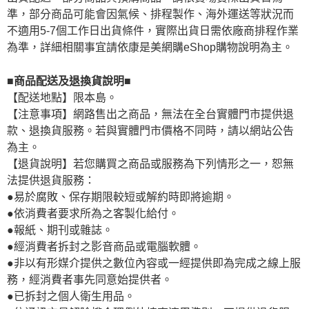
準，部分商品可能會因氣候、排程製作、海外運送等狀況而
不適用5-7個工作日出貨條件，實際出貨日需依廠商排程作業
為準，詳細相關事宜請依康是美網購eShop購物說明為主。
■商品配送及退換貨說明■
【配送地點】限本島。
【注意事項】網路售出之商品，無法在全台實體門市提供退
款、退換貨服務。若與實體門市價格不同時，請以網站公告
為主。
【退貨說明】若您購買之商品或服務為下列情形之一，恕無
法提供退貨服務：
●易於腐敗、保存期限較短或解約時即將逾期。
●依消費者要求所為之客製化給付。
●報紙、期刊或雜誌。
●經消費者拆封之影音商品或電腦軟體。
●非以有形媒介提供之數位內容或一經提供即為完成之線上服
務，經消費者事先同意始提供者。
●已拆封之個人衛生用品。