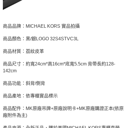
商品品牌：MICHAEL KORS 實品拍攝
商品顏色：黑/銀LOGO 32S4STVC3L
商品材質：荔紋皮革
商品尺寸：約寬24cm*高16cm*底寬5.5cm 背帶長約128-
142cm
商品功能：斜背/側背
商品產地：依專櫃實品標示
商品配件：MK原廠吊牌+原廠說明卡+MK原廠購證正本(依原
廠附件為主)
產品來源：全新正品，購於美國MICHAEL KORS專櫃直營