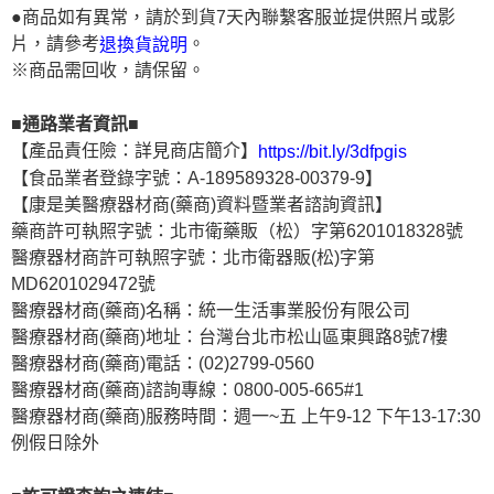
●商品如有異常，請於到貨7天內聯繫客服並提供照片或影
片，請參考
。
退換貨說明
※商品需回收，請保留。
■通路業者資訊■
【產品責任險：詳見商店簡介】
https://bit.ly/3dfpgis
【食品業者登錄字號：A-189589328-00379-9】
【康是美醫療器材商(藥商)資料暨業者諮詢資訊】
藥商許可執照字號：北市衛藥販（松）字第6201018328號
醫療器材商許可執照字號：北市衛器販(松)字第
MD6201029472號
醫療器材商(藥商)名稱：統一生活事業股份有限公司
醫療器材商(藥商)地址：台灣台北市松山區東興路8號7樓
醫療器材商(藥商)電話：(02)2799-0560
醫療器材商(藥商)諮詢專線：0800-005-665#1
醫療器材商(藥商)服務時間：週一~五 上午9-12 下午13-17:30
例假日除外