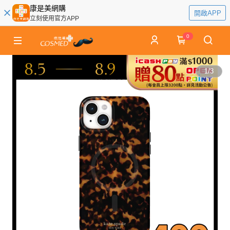
康是美網購
開啟APP
立刻使用官方APP
0
1
/
3