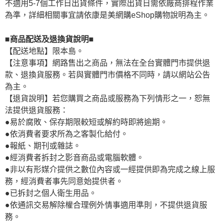
不適用5-7個工作日出貨條件，實際出貨日需依廠商排程作業
為準，詳細相關事宜請依康是美網購eShop購物說明為主。
■商品配送及退換貨說明■
【配送地點】限本島。
【注意事項】網路售出之商品，無法在全台實體門市提供退
款、退換貨服務。若與實體門市價格不同時，請以網站公告
為主。
【退貨說明】若您購買之商品或服務為下列情形之一，恕無
法提供退貨服務：
●易於腐敗、保存期限較短或解約時即將逾期。
●依消費者要求所為之客製化給付。
●報紙、期刊或雜誌。
●經消費者拆封之影音商品或電腦軟體。
●非以有形媒介提供之數位內容或一經提供即為完成之線上服
務，經消費者事先同意始提供者。
●已拆封之個人衛生用品。
●依通訊交易解除權合理例外情事適用準則，不提供退貨服
務。