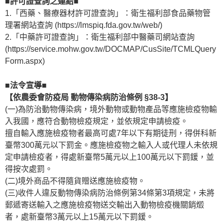
■許可證查詢之連結■
1.「西藥、醫療器材許可證查詢」：衛生福利部食品藥物管
理署網站查詢 (https://lmspiq.fda.gov.tw/web/)
2.「中藥許可證查詢」：衛生福利部中醫藥司網站查詢
(https://service.mohw.gov.tw/DOCMAP/CusSite/TCMLQuery
Form.aspx)
■法令宣導■
【依農委會防疫局 動物傳染病防治條例 §38-3】
(一)為防治動物傳染病，境外動物或動物產品等應施檢疫物輸
入我國，應符合動物檢疫規定，並依規定申請檢疫。
擅自輸入應施檢疫物者最高可處7年以下有期徒刑，得併科新
臺幣300萬元以下罰金。應施檢疫物之輸入人或代理人未依規
定申請檢疫者，得處新臺幣5萬元以上100萬元以下罰鍰，並
得按次處罰。
(二)境外商品不得隨貨贈送應施檢疫物。
(三)收件人違反動物傳染病防治條例第34條第3項規定，未將
郵遞寄送輸入之應施檢疫物送交輸出入動物檢疫機關銷燬
者，處新臺幣3萬元以上15萬元以下罰鍰。