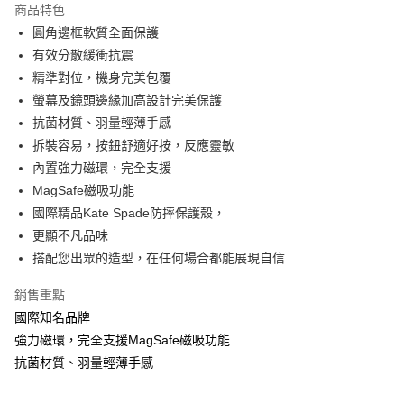
商品特色
3 期 0 利率 每期
NT$313
21家銀行
圓角邊框軟質全面保護
6 期 0 利率 每期
NT$156
21家銀行
合作金庫商業銀行
第一商業銀行
有效分散緩衝抗震
華南商業銀行
彰化商業銀行
12 期 0 利率 每期
NT$78
21家銀行
精準對位，機身完美包覆
合作金庫商業銀行
第一商業銀行
上海商業儲蓄銀行
台北富邦商業銀行
華南商業銀行
彰化商業銀行
螢幕及鏡頭邊緣加高設計完美保護
合作金庫商業銀行
第一商業銀行
數位禮券
國泰世華商業銀行
兆豐國際商業銀行
上海商業儲蓄銀行
台北富邦商業銀行
抗菌材質、羽量輕薄手感
華南商業銀行
彰化商業銀行
臺灣中小企業銀行
台中商業銀行
國泰世華商業銀行
兆豐國際商業銀行
LINE Pay
上海商業儲蓄銀行
台北富邦商業銀行
拆裝容易，按鈕舒適好按，反應靈敏
匯豐（台灣）商業銀行
華泰商業銀行
臺灣中小企業銀行
台中商業銀行
國泰世華商業銀行
兆豐國際商業銀行
聯邦商業銀行
遠東國際商業銀行
內置強力磁環，完全支援
匯豐（台灣）商業銀行
華泰商業銀行
Apple Pay
臺灣中小企業銀行
台中商業銀行
元大商業銀行
永豐商業銀行
MagSafe磁吸功能
聯邦商業銀行
遠東國際商業銀行
匯豐（台灣）商業銀行
華泰商業銀行
玉山商業銀行
星展（台灣）商業銀行
街口支付
元大商業銀行
永豐商業銀行
國際精品Kate Spade防摔保護殼，
聯邦商業銀行
遠東國際商業銀行
台新國際商業銀行
中國信託商業銀行
玉山商業銀行
星展（台灣）商業銀行
更顯不凡品味
元大商業銀行
永豐商業銀行
台灣樂天信用卡公司
悠遊付
台新國際商業銀行
中國信託商業銀行
玉山商業銀行
星展（台灣）商業銀行
搭配您出眾的造型，在任何場合都能展現自信
台灣樂天信用卡公司
台新國際商業銀行
中國信託商業銀行
Google Pay
銷售重點
台灣樂天信用卡公司
國際知名品牌
運送方式
強力磁環，完全支援MagSafe磁吸功能
廠商自送宅配免運
抗菌材質、羽量輕薄手感
免運費