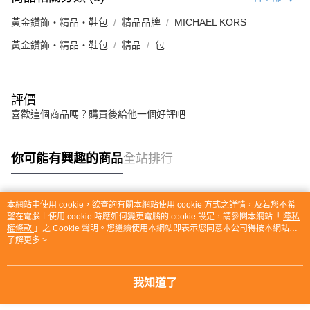
黃金鑽飾・精品・鞋包
精品品牌
MICHAEL KORS
黃金鑽飾・精品・鞋包
精品
包
評價
喜歡這個商品嗎？購買後給他一個好評吧
你可能有興趣的商品
全站排行
本網站中使用 cookie，欲查詢有關本網站使用 cookie 方式之詳情，及若您不希
熱門標籤
望在電腦上使用 cookie 時應如何變更電腦的 cookie 設定，請參閱本網站「
隱私
權條款
」之 Cookie 聲明。您繼續使用本網站即表示您同意本公司得按本網站使
用條款之 Cookie 聲明使用 cookie。
了解更多 >
我知道了