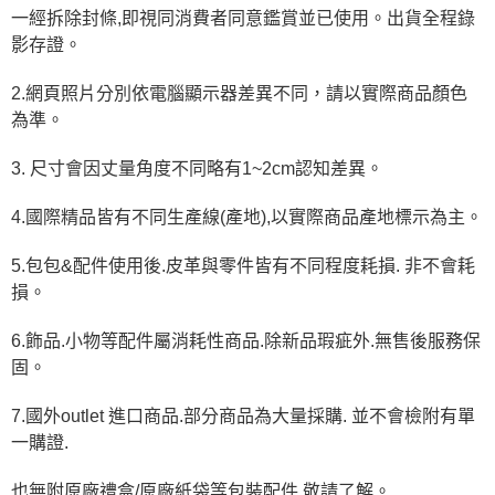
一經拆除封條,即視同消費者同意鑑賞並已使用。出貨全程錄
影存證。
2.網頁照片分別依電腦顯示器差異不同，請以實際商品顏色
為準。
3. 尺寸會因丈量角度不同略有1~2cm認知差異。
4.國際精品皆有不同生產線(產地),以實際商品產地標示為主。
5.包包&配件使用後.皮革與零件皆有不同程度耗損. 非不會耗
損。
6.飾品.小物等配件屬消耗性商品.除新品瑕疵外.無售後服務保
固。
7.國外outlet 進口商品.部分商品為大量採購. 並不會檢附有單
一購證.
也無附原廠禮盒/原廠紙袋等包裝配件,敬請了解。