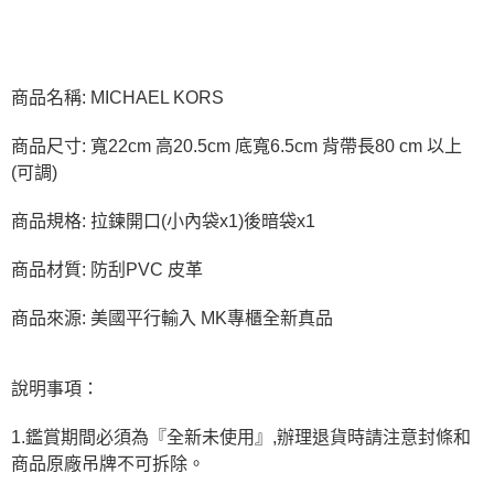
商品名稱: MICHAEL KORS
商品尺寸: 寬22cm 高20.5cm 底寬6.5cm 背帶長80 cm 以上
(可調)
商品規格: 拉鍊開口(小內袋x1)後暗袋x1
商品材質: 防刮PVC 皮革
商品來源: 美國平行輸入 MK專櫃全新真品
說明事項：
1.鑑賞期間必須為『全新未使用』,辦理退貨時請注意封條和
商品原廠吊牌不可拆除。