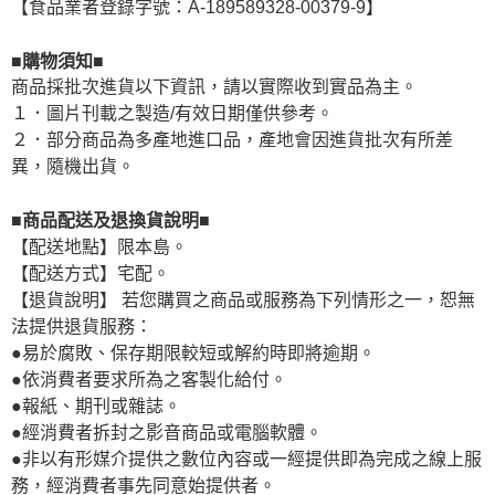
【食品業者登錄字號：A-189589328-00379-9】
■購物須知■
商品採批次進貨以下資訊，請以實際收到實品為主。
１．圖片刊載之製造/有效日期僅供參考。
２．部分商品為多產地進口品，產地會因進貨批次有所差
異，隨機出貨。
■商品配送及退換貨說明■
【配送地點】限本島。
【配送方式】宅配。
【退貨說明】 若您購買之商品或服務為下列情形之一，恕無
法提供退貨服務：
●易於腐敗、保存期限較短或解約時即將逾期。
●依消費者要求所為之客製化給付。
●報紙、期刊或雜誌。
●經消費者拆封之影音商品或電腦軟體。
●非以有形媒介提供之數位內容或一經提供即為完成之線上服
務，經消費者事先同意始提供者。