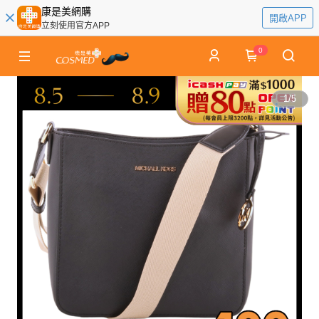
康是美網購
開啟APP
立刻使用官方APP
0
1
/
5