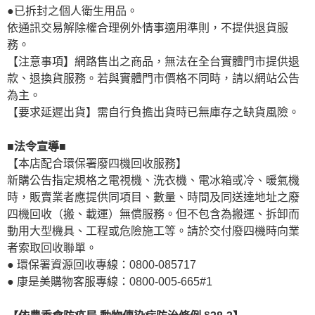
●已拆封之個人衛生用品。
依通訊交易解除權合理例外情事適用準則，不提供退貨服
務。
【注意事項】網路售出之商品，無法在全台實體門市提供退
款、退換貨服務。若與實體門市價格不同時，請以網站公告
為主。
【要求延遲出貨】需自行負擔出貨時已無庫存之缺貨風險。
■法令宣導■
【本店配合環保署廢四機回收服務】
新購公告指定規格之電視機、洗衣機、電冰箱或冷、暖氣機
時，販賣業者應提供同項目、數量、時間及同送達地址之廢
四機回收（搬、載運）無償服務。但不包含為搬運、拆卸而
動用大型機具、工程或危險施工等。請於交付廢四機時向業
者索取回收聯單。
● 環保署資源回收專線：0800-085717
● 康是美購物客服專線：0800-005-665#1