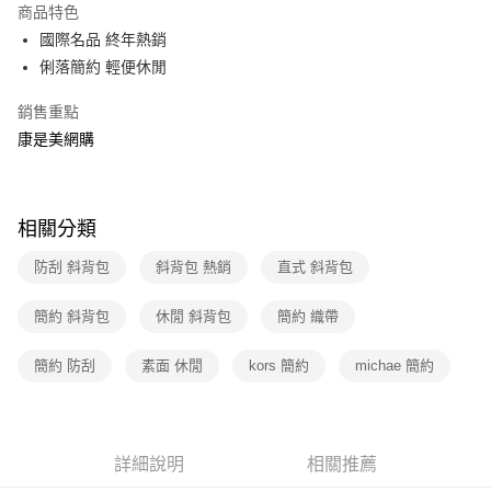
商品特色
3 期 0 利率 每期
NT$2,333
21家銀行
國際名品 終年熱銷
6 期 0 利率 每期
NT$1,166
21家銀行
合作金庫商業銀行
第一商業銀行
俐落簡約 輕便休閒
華南商業銀行
彰化商業銀行
12 期 0 利率 每期
NT$583
21家銀行
合作金庫商業銀行
第一商業銀行
上海商業儲蓄銀行
台北富邦商業銀行
銷售重點
華南商業銀行
彰化商業銀行
合作金庫商業銀行
第一商業銀行
數位禮券
國泰世華商業銀行
兆豐國際商業銀行
康是美網購
上海商業儲蓄銀行
台北富邦商業銀行
華南商業銀行
彰化商業銀行
臺灣中小企業銀行
台中商業銀行
國泰世華商業銀行
兆豐國際商業銀行
LINE Pay
上海商業儲蓄銀行
台北富邦商業銀行
匯豐（台灣）商業銀行
華泰商業銀行
臺灣中小企業銀行
台中商業銀行
國泰世華商業銀行
兆豐國際商業銀行
聯邦商業銀行
遠東國際商業銀行
匯豐（台灣）商業銀行
華泰商業銀行
Apple Pay
臺灣中小企業銀行
台中商業銀行
元大商業銀行
永豐商業銀行
相關分類
聯邦商業銀行
遠東國際商業銀行
匯豐（台灣）商業銀行
華泰商業銀行
玉山商業銀行
星展（台灣）商業銀行
街口支付
元大商業銀行
永豐商業銀行
聯邦商業銀行
遠東國際商業銀行
防刮 斜背包
斜背包 熱銷
直式 斜背包
台新國際商業銀行
中國信託商業銀行
玉山商業銀行
星展（台灣）商業銀行
元大商業銀行
永豐商業銀行
台灣樂天信用卡公司
悠遊付
台新國際商業銀行
中國信託商業銀行
玉山商業銀行
星展（台灣）商業銀行
簡約 斜背包
休閒 斜背包
簡約 織帶
台灣樂天信用卡公司
台新國際商業銀行
中國信託商業銀行
Google Pay
台灣樂天信用卡公司
簡約 防刮
素面 休閒
kors 簡約
michae 簡約
運送方式
廠商自送宅配免運
免運費
詳細說明
相關推薦