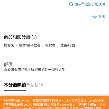
顯示電腦版詳細說明
客服
商品相關分類 (1)
博客來
童書/親子教養
橋樑書
成長/校園
評價
喜歡這個商品嗎？購買後給他一個好評吧
本分類熱銷
全站排行
本網站中使用 cookie，欲查詢有關本網站使用 cookie 方式之詳情，及若您不希
熱門標籤
望在電腦上使用 cookie 時應如何變更電腦的 cookie 設定，請參閱本網站「
隱私
權條款
」之 Cookie 聲明。您繼續使用本網站即表示您同意本公司得按本網站使