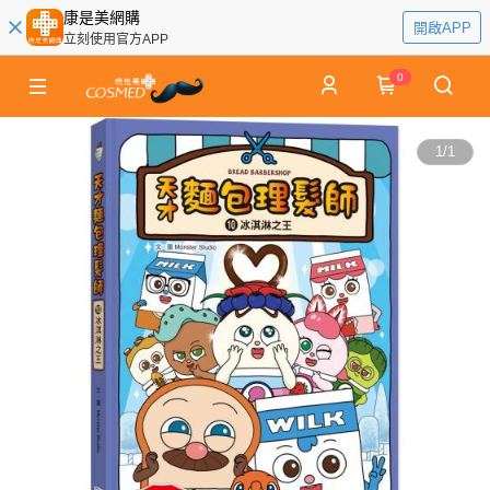
康是美網購
開啟APP
立刻使用官方APP
0
1
/
1