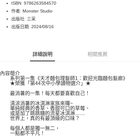
LINE Pay
ISBN: 9786263584570
作者: Monster Studio
Apple Pay
出版社: 三采
街口支付
出版日期: 2024/08/16
悠遊付
Google Pay
詳細說明
相關推薦
運送方式
內容簡介
博客來商品配送方式
系列第一集《天才麵包理髮師1：歡迎光臨麵包髮廊》
每筆NT$80，滿NT$1,000(含以上)免運費
★榮獲「第44次中小學讀物選介」★
最消暑的一集！每天都要喜歡自己！
清涼消暑的冰淇淋家族來囉~
單純經典的香草、香甜可口的草莓、
或是加了跳跳糖的流星冰淇淋……
世界上，真的有最頂級的口味？
每個人都是獨一無二，
一點都不平凡！