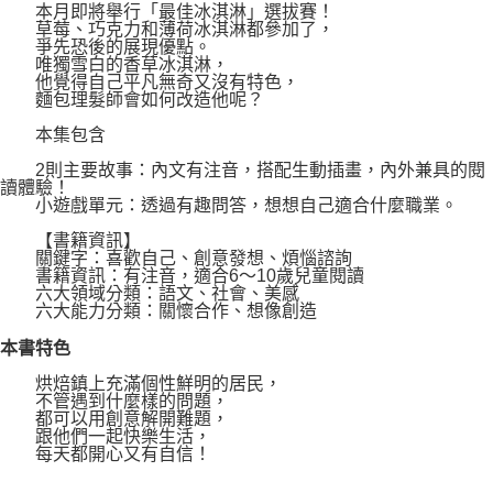
本月即將舉行「最佳冰淇淋」選拔賽！
草莓、巧克力和薄荷冰淇淋都參加了，
爭先恐後的展現優點。
唯獨雪白的香草冰淇淋，
他覺得自己平凡無奇又沒有特色，
麵包理髮師會如何改造他呢？
本集包含
2則主要故事：內文有注音，搭配生動插畫，內外兼具的閱
讀體驗！
小遊戲單元：透過有趣問答，想想自己適合什麼職業。
【書籍資訊】
關鍵字：喜歡自己、創意發想、煩惱諮詢
書籍資訊：有注音，適合6～10歲兒童閱讀
六大領域分類：語文、社會、美感
六大能力分類：關懷合作、想像創造
本書特色
烘焙鎮上充滿個性鮮明的居民，
不管遇到什麼樣的問題，
都可以用創意解開難題，
跟他們一起快樂生活，
每天都開心又有自信！