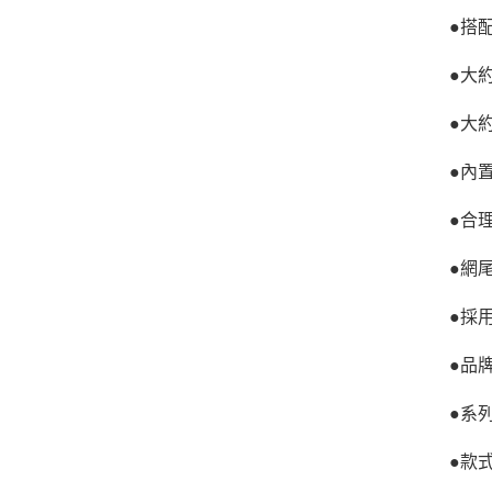
●搭
●大
●大約
●內
●合
●網
●採
●品牌
●系
●款式：