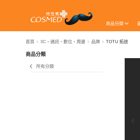
商品分類
首頁
3C・通訊・數位・周邊
品牌
TOTU 拓途
商品分類
所有分類