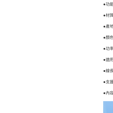
●功
●材質
●產
●顏
●功率
●適用
●線長
●支援：
●內