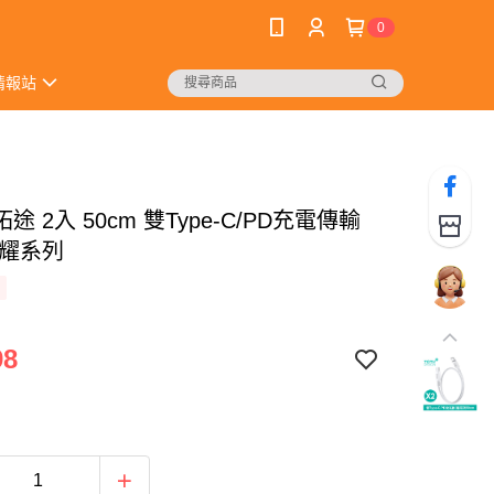
0
情報站
拓途 2入 50cm 雙Type-C/PD充電傳輸
 耀系列
98