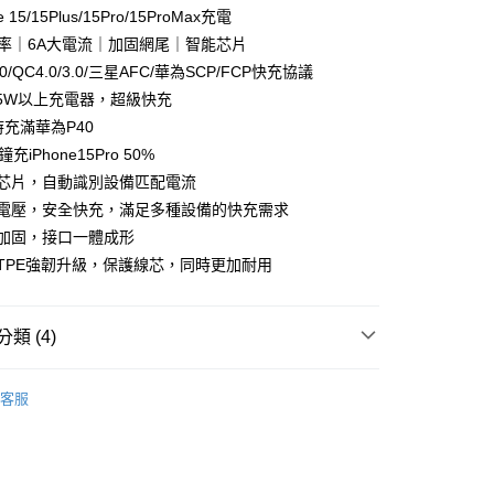
台灣）商業銀行
華泰商業銀行
小企業銀行
台中商業銀行
 15/15Plus/15Pro/15ProMax充電
業銀行
永豐商業銀行
業銀行
遠東國際商業銀行
台灣）商業銀行
華泰商業銀行
業銀行
星展（台灣）商業銀行
功率｜6A大電流｜加固網尾｜智能芯片
業銀行
永豐商業銀行
業銀行
遠東國際商業銀行
際商業銀行
中國信託商業銀行
0/QC4.0/3.0/三星AFC/華為SCP/FCP快充協議
業銀行
星展（台灣）商業銀行
業銀行
永豐商業銀行
天信用卡公司
際商業銀行
中國信託商業銀行
65W以上充電器，超級快充
業銀行
星展（台灣）商業銀行
天信用卡公司
時充滿華為P40
際商業銀行
中國信託商業銀行
y
天信用卡公司
充iPhone15Pro 50%
能芯片，自動識別設備匹配電流
制電壓，安全快充，滿足多種設備的快充需求
厚加固，接口一體成形
宅配免運
TPE強韌升級，保護線芯，同時更加耐用
類 (4)
・數位・周邊
品牌
TOTU 拓途
客服
動
就是好好買
・數位・周邊
充電周邊
充電周邊
TYPE-C線材專