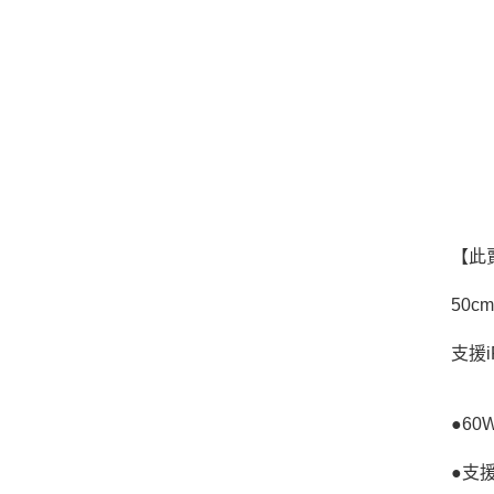
【此賣
50
支援iP
●6
●支援