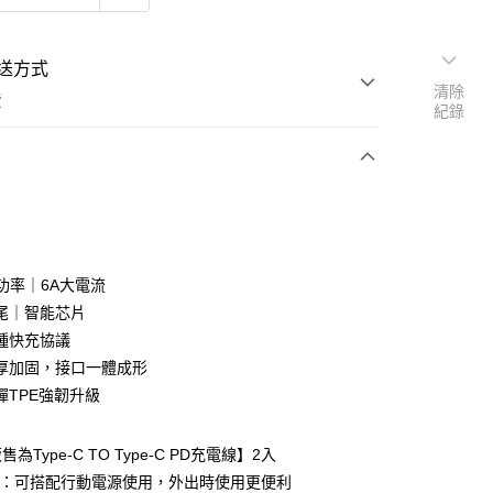
送方式
清除
費
紀錄
次付款
期付款
大功率｜6A大電流
尾｜智能芯片
0 利率 每期
NT$99
21家銀行
種快充協議
0 利率 每期
NT$49
21家銀行
庫商業銀行
第一商業銀行
厚加固，接口一體成形
業銀行
彰化商業銀行
 0 利率 每期
NT$24
21家銀行
庫商業銀行
第一商業銀行
彈TPE強韌升級
業儲蓄銀行
台北富邦商業銀行
業銀行
彰化商業銀行
庫商業銀行
第一商業銀行
華商業銀行
兆豐國際商業銀行
業儲蓄銀行
台北富邦商業銀行
業銀行
彰化商業銀行
小企業銀行
台中商業銀行
華商業銀行
兆豐國際商業銀行
為Type-C TO Type-C PD充電線】2入
業儲蓄銀行
台北富邦商業銀行
台灣）商業銀行
華泰商業銀行
小企業銀行
台中商業銀行
線 ：可搭配行動電源使用，外出時使用更便利
華商業銀行
兆豐國際商業銀行
業銀行
遠東國際商業銀行