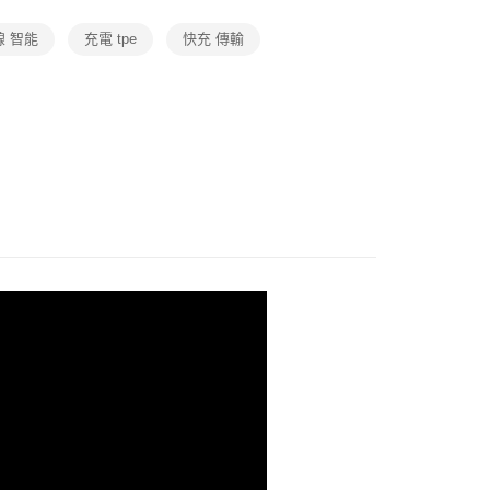
・數位・周邊
充電周邊
品牌
TOTU 拓途
線 智能
充電 tpe
快充 傳輸