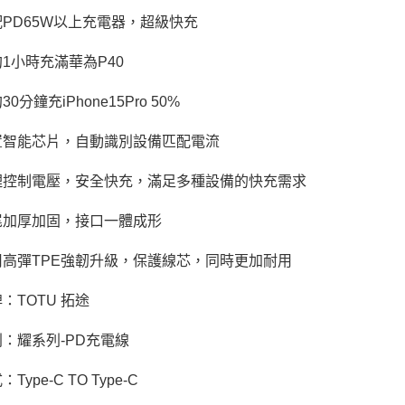
配PD65W以上充電器，超級快充
約1小時充滿華為P40
30分鐘充iPhone15Pro 50%
置智能芯片，自動識別設備匹配電流
理控制電壓，安全快充，滿足多種設備的快充需求
尾加厚加固，接口一體成形
用高彈TPE強韌升級，保護線芯，同時更加耐用
：TOTU 拓途
列：耀系列-PD充電線
Type-C TO Type-C