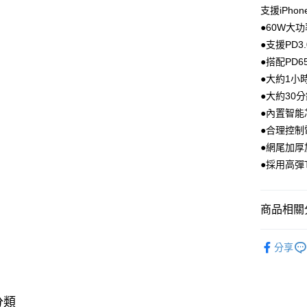
匯豐（
Apple Pay
臺灣中
支援iPhone
元大商
聯邦商
匯豐（
玉山商
●60W大
街口支付
元大商
聯邦商
台新國
●支援PD3.
玉山商
元大商
台灣樂
悠遊付
台新國
●搭配PD
玉山商
台灣樂
●大約1小
台新國
Google Pa
台灣樂
●大約30分鐘
●內置智
運送方式
●合理控
●網尾加
廠商自送
●採用高彈
免運費
商品相關分
3C・通訊
分享
🆕主打活
3C・通訊
區
分類