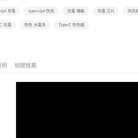
3C・通訊
-c/pd 充電
type-c/pd 快充
充電 傳輸
充電 芯片
快充
-C 充電
快充 大電流
Type-C 快充線
說明
相關推薦