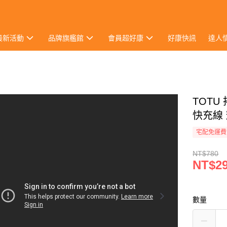
最新活動
品牌旗艦館
會員超好康
好康快訊
達人
TOTU 
快充線
宅配免運費
NT$780
NT$2
數量