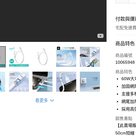
付款與運
宅配免運
付款方式
商品特色
icash Pay
商品編號
10065948
信用卡一
商品特色
信用卡分
60W
加固網
3 期 
支援多
6 期 
合作金
看更多
網尾加
華南商
12 期
合作金
採用高
上海商
華南商
合作金
數位禮券
國泰世
上海商
銷售重點
華南商
臺灣中
國泰世
【此賣場販售
LINE Pay
上海商
匯豐（
臺灣中
50cm短
國泰世
聯邦商