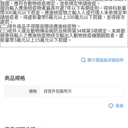
我國，應符合動物檢疫規定，並依規定申請檢疫。
擅自輸入應施檢疫物者最高可處7年以下有期徒刑，得併科新臺
幣300萬元以下罰金。應施檢疫物之輸入人或代理人未依規定申
請檢疫者，得處新臺幣5萬元以上100萬元以下罰鍰，並得按次
處罰。
(二)境外商品不得隨貨贈送應施檢疫物。
(三)收件人違反動物傳染病防治條例第34條第3項規定，未將郵
遞寄送輸入之應施檢疫物送交輸出入動物檢疫機關銷燬者，處
新臺幣3萬元以上15萬元以下罰鍰。
顯示電腦版詳細說明
商品規格
規格
詳見外包裝所示
客服