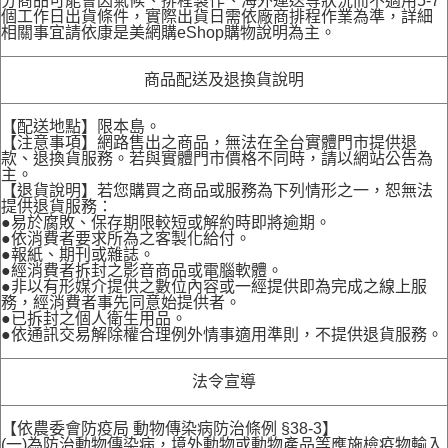
分商品可能會因氣候、排程製作、海外運送等狀況而不適用5-7
個工作日出貨條件，實際出貨日需依廠商排程作業為準，詳細
相關事宜請依康是美網購eShop購物說明為主。
商品配送及退換貨說明
【配送地點】限本島。
【注意事項】網路售出之商品，無法在全台實體門市提供退
款、退換貨服務。若與實體門市價格不同時，請以網站公告為
主。
【退貨說明】若您購買之商品或服務為下列情形之一，恕無法
提供退貨服務：
●易於腐敗、保存期限較短或解約時即將逾期。
●依消費者要求所為之客製化給付。
●報紙、期刊或雜誌。
●經消費者拆封之影音商品或電腦軟體。
●非以有形媒介提供之數位內容或一經提供即為完成之線上服
務，經消費者事先同意始提供者。
●已拆封之個人衛生用品。
●依通訊交易解除權合理例外情事適用準則，不提供退貨服務。
法令宣導
【依農委會防疫局 動物傳染病防治條例 §38-3】
(一)為防治動物傳染病，境外動物或動物產品等應施檢疫物輸入