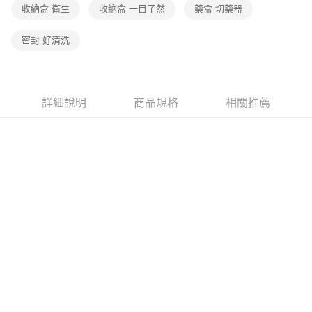
收納盒 衛生
收納盒 一目了然
藥盒 切藥器
密封 好清洗
詳細說明
商品規格
相關推薦