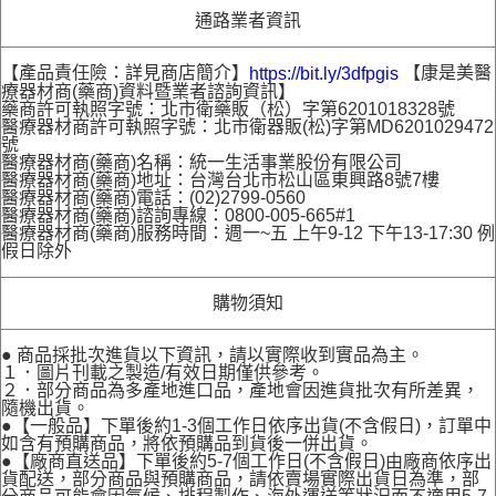
通路業者資訊
【產品責任險：詳見商店簡介】
【康是美醫
https://bit.ly/3dfpgis
療器材商(藥商)資料暨業者諮詢資訊】
藥商許可執照字號：北市衛藥販（松）字第6201018328號
醫療器材商許可執照字號：北市衛器販(松)字第MD6201029472
號
醫療器材商(藥商)名稱：統一生活事業股份有限公司
醫療器材商(藥商)地址：台灣台北市松山區東興路8號7樓
醫療器材商(藥商)電話：(02)2799-0560
醫療器材商(藥商)諮詢專線：0800-005-665#1
醫療器材商(藥商)服務時間：週一~五 上午9-12 下午13-17:30 例
假日除外
購物須知
● 商品採批次進貨以下資訊，請以實際收到實品為主。
１．圖片刊載之製造/有效日期僅供參考。
２．部分商品為多產地進口品，產地會因進貨批次有所差異，
隨機出貨。
●【一般品】下單後約1-3個工作日依序出貨(不含假日)，訂單中
如含有預購商品，將依預購品到貨後一併出貨。
●【廠商直送品】下單後約5-7個工作日(不含假日)由廠商依序出
貨配送，部分商品與預購商品，請依賣場實際出貨日為準，部