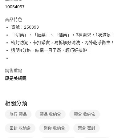
信用卡一次付款
10054057
數位禮券
商品特色
LINE Pay
貨號：250393
「切藥」、「磨藥」、「儲藥」，3種需求，1次滿足！
Apple Pay
密封防潮，卡扣緊實，易拆解好清洗，內外乾淨衛生！
街口支付
透明4分格，結構一目了然，輕巧好攜帶！
悠遊付
銷售重點
Google Pay
康是美網購
運送方式
宅配-下單後3-5個工作天配送(不含預購品)，箱購品分箱出貨
相關分類
每筆NT$100，滿NT$799(含以上)免運費
旅行 藥品
藥品 收納盒
藥盒 收納盒
密封 收納盒
迷你 收納盒
藥盒 密封