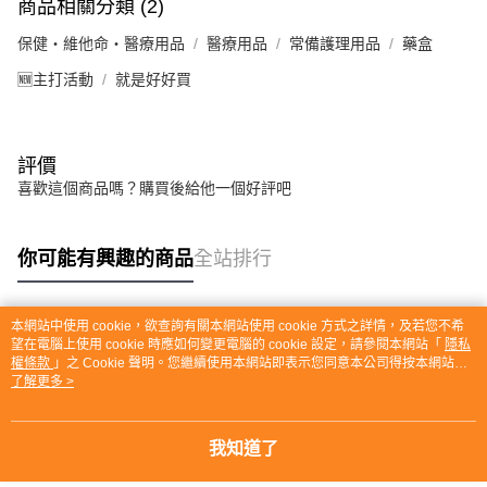
商品相關分類 (2)
保健・維他命・醫療用品
醫療用品
常備護理用品
藥盒
🆕主打活動
就是好好買
評價
喜歡這個商品嗎？購買後給他一個好評吧
你可能有興趣的商品
全站排行
本網站中使用 cookie，欲查詢有關本網站使用 cookie 方式之詳情，及若您不希
熱門標籤
望在電腦上使用 cookie 時應如何變更電腦的 cookie 設定，請參閱本網站「
隱私
權條款
」之 Cookie 聲明。您繼續使用本網站即表示您同意本公司得按本網站使
用條款之 Cookie 聲明使用 cookie。
了解更多 >
我知道了