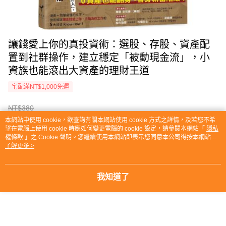
讓錢愛上你的真投資術：選股、存股、資產配
置到社群操作，建立穩定「被動現金流」，小
資族也能滾出大資產的理財王道
宅配滿NT$1,000免運
NT$380
NT$300
本網站中使用 cookie，欲查詢有關本網站使用 cookie 方式之詳情，及若您不希
望在電腦上使用 cookie 時應如何變更電腦的 cookie 設定，請參閱本網站「
隱私
權條款
」之 Cookie 聲明。您繼續使用本網站即表示您同意本公司得按本網站使
用條款之 Cookie 聲明使用 cookie。
了解更多 >
付款與運送方式
宅配滿NT$1,000免運
我知道了
付款方式
商品特色
icash Pay
商品編號
信用卡一次付款
10042065