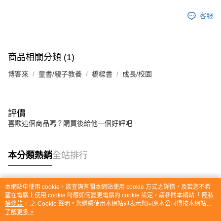
客服
商品相關分類 (1)
博客來
童書/親子教養
橋樑書
成長/校園
評價
喜歡這個商品嗎？購買後給他一個好評吧
本分類熱銷
全站排行
本網站中使用 cookie，欲查詢有關本網站使用 cookie 方式之詳情，及若您不希
熱門標籤
望在電腦上使用 cookie 時應如何變更電腦的 cookie 設定，請參閱本網站「
隱私
權條款
」之 Cookie 聲明。您繼續使用本網站即表示您同意本公司得按本網站使
用條款之 Cookie 聲明使用 cookie。
了解更多 >