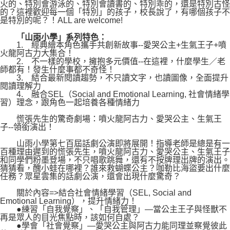
火的、特別會游泳的、特別會讀書的、特別乖的，還是特別古怪
的？這裡歡迎每一個「特別」的孩子，校長說了，有哪個孩子不
是特別的呢？！ALL are welcome!
「山雨小學」系列特色：
1. 經典繪本角色攜手共創新故事--愛哭公主+生氣王子+噴
火龍阿古力大集合！
2. 不一樣的學校，擁抱多元價值--在這裡，什麼學生／老
師都有！發生什麼事都不奇怪！
3. 結合最新閱讀趨勢，不只讀文字，也讀圖像，全面提升
閱讀理解力
4. 融合SEL（Social and Emotional Learning, 社會情緒學
習）理念，跟角色一起培養各種情緒力
慌張先生的驚奇劇場：噴火龍阿古力、愛哭公主、生氣王
子--領銜演出！
山雨小學第七百屆話劇公演即將展開！指導老師是總是有一
百種理由遲到的慌張先生，噴火龍阿古力、愛哭公主、生氣王子
和同學們粉墨登場，不只唱歌跳舞，還有不按牌理出牌的演出。
猜猜看，醜小蛙在哪裡？誰來救蝴蝶公主？咖勒比海盜要出什麼
任務？眾星雲集的話劇公演，還會出現什麼驚奇？
關於內容=>結合社會情緒學習（SEL, Social and
Emotional Learning），提升情緒力！
●練習「自我覺察」、「自我管理」—當公主王子與怪獸不
再是眾人的目光焦點時，該如何自處？
●學會「社會覺察」—愛哭公主與阿古力能同理並察覺彼此