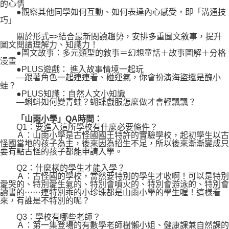
的心情
●觀察其他同學如何互動、如何表達內心感受，即「溝通技
巧」
關於形式=>結合最新閱讀趨勢，安排多重圖文敘事，提升
圖文閱讀理解力、知識力！
●圖文故事：多元類型的敘事＝幻想童話＋故事圖解＋分格
漫畫
●PLUS遊戲： 進入故事情境一起玩
—跟著角色一起連連看、碰運氣，你會扮演海盜還是醜小
蛙？
●PLUS知識：自然人文小知識
—蝌蚪如何變青蛙？蝴蝶戲服怎麼做才會輕飄飄？
「山雨小學」QA時間：
Q1：要進入這所學校有什麼必要條件？
Ａ：山雨小學是古怪國國王特許的實驗學校，起初學生以古
怪國當地的孩子為主，後來因為招生不足，所以後來漸漸變成只
要有點古怪的孩子都能申請入學。
Q2：什麼樣的學生才能入學？
Ａ：古怪國的學校，當然要特別的學生才收啊！可以是特別
愛哭的、特別愛生氣的、特別會噴火的、特別會游泳的、特別會
讀書的⋯⋯連特別乖的小珍珠都是山雨小學的學生喔！這樣看
來，有誰是不特別的呢？
Q3：學校有哪些老師？
Ａ：第一集登場的有數學老師樹懶小姐、健康課兼自然課的