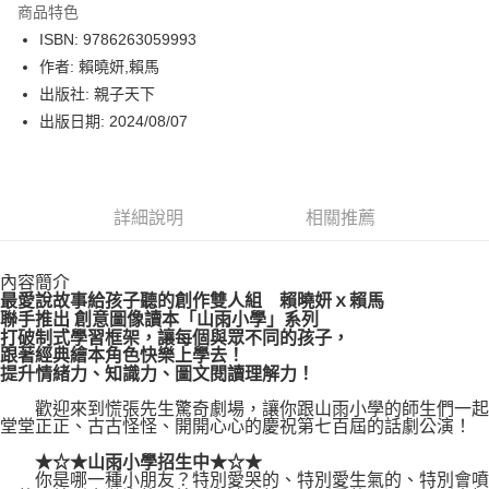
商品特色
LINE Pay
ISBN: 9786263059993
作者: 賴曉妍,賴馬
Apple Pay
出版社: 親子天下
街口支付
出版日期: 2024/08/07
悠遊付
Google Pay
詳細說明
相關推薦
運送方式
內容簡介
博客來商品配送方式
最愛說故事給孩子聽的創作雙人組 賴曉妍ｘ賴馬
每筆NT$80，滿NT$1,000(含以上)免運費
聯手推出 創意圖像讀本「山雨小學」系列
打破制式學習框架，讓每個與眾不同的孩子，
跟著經典繪本角色快樂上學去！
提升情緒力、知識力、圖文閱讀理解力！
歡迎來到慌張先生驚奇劇場，讓你跟山雨小學的師生們一起
堂堂正正、古古怪怪、開開心心的慶祝第七百屆的話劇公演！
★☆★山雨小學招生中★☆★
你是哪一種小朋友？特別愛哭的、特別愛生氣的、特別會噴