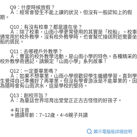
Q9：什麼時候放假？
Ａ：經常會發生不能上課的狀況，但沒有一般認知上的假
期。
Q10：有沒有校車？都是誰在坐？
Ａ：除了校車，山雨小學更常使用的其實是「校船」。校車
通常用於校外教學，沒有校外教學時，也會幫忙接送附近需要坐
船的居民。
Q11：去哪裡戶外教學？
Ａ：豐富的校外教學活動，是山雨小學的特色。各種精采的
校外教學奇遇記，請鎖定「山雨小學」系列故事！
Q12：一定要畢業嗎？
Ａ：如果不想畢業，山雨小學很歡迎學生繼續學習，直到學
生覺得自己準備好了再畢業。但沒有學會游泳是不能畢業的，因
為隨時會有山雨洪水，這是學校的堅持。
Q13：創校宗旨？
Ａ：為童話世界培育出堂堂正正古古怪怪的好孩子。
＊有注音
＊適讀年齡：7~12歲，4~6親子共讀
顯示電腦版詳細說明