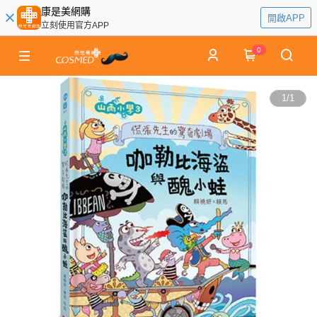
康是美網購
開啟APP
立刻使用官方APP
0
1
/
1