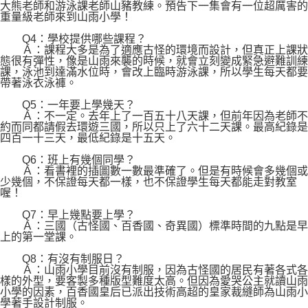
大熊老師和游泳課老師山豬教練。預告下一集會有一位超厲害的
重量級老師來到山雨小學！
Q4：學校提供哪些課程？
Ａ：課程大多是為了適應古怪的環境而設計，但真正上課狀
態很有彈性，像是山雨來襲的時候，就會立刻變成緊急避難訓練
課，泳池到達滿水位時，會改上臨時游泳課，所以學生每天都要
帶著泳衣泳褲。
Q5：一年要上學幾天？
Ａ：不一定。去年上了一百五十八天課，但前年因為老師不
約而同都請假去環遊三國，所以只上了六十二天課。最高紀錄是
四百一十三天，最低紀錄是十五天。
Q6：班上有幾個同學？
Ａ：看書裡的插圖數一數最準確了。但是有時候會多幾個或
少幾個，不保證每天都一樣，也不保證學生每天都能走對教室
喔！
Q7：早上幾點要上學？
Ａ：三國（古怪國、百香國、奇異國）標準時間的九點是早
上的第一堂課。
Q8：有沒有制服日？
Ａ：山雨小學目前沒有制服，因為古怪國的居民有著各式各
樣的外型，要客製多種版型難度太高。但因為愛哭公主就讀山雨
小學的因素，百香國皇后已派出技術高超的皇家裁縫師為山雨小
學著手設計制服。