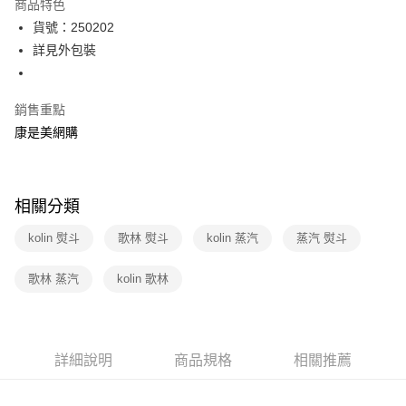
商品特色
LINE Pay
貨號：250202
詳見外包裝
Apple Pay
街口支付
銷售重點
悠遊付
康是美網購
Google Pay
運送方式
相關分類
宅配-下單後3-5個工作天配送(不含預購品)，箱購品分箱出貨
kolin 熨斗
歌林 熨斗
kolin 蒸汽
蒸汽 熨斗
每筆NT$100，滿NT$799(含以上)免運費
歌林 蒸汽
kolin 歌林
詳細說明
商品規格
相關推薦