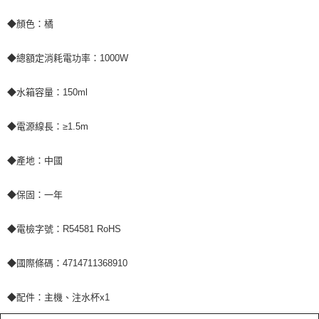
◆顏色：橘
◆總額定消耗電功率：1000W
◆水箱容量：150ml
◆電源線長：≥1.5m
◆產地：中國
◆保固：一年
◆電檢字號：R54581 RoHS
◆國際條碼：4714711368910
◆配件：主機、注水杯x1