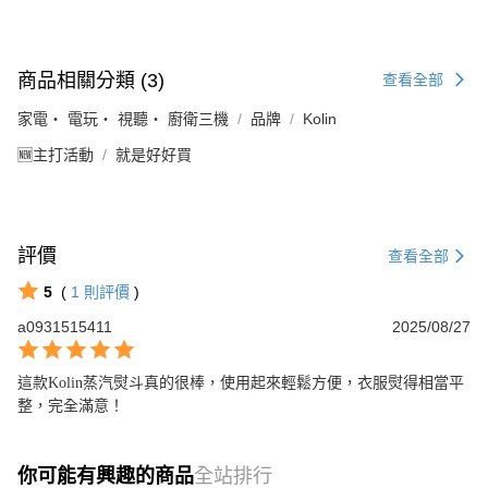
商品相關分類 (3)
查看全部
家電・ 電玩・ 視聽・ 廚衛三機
品牌
Kolin
🆕主打活動
就是好好買
評價
查看全部
5
(
1
則評價
)
a0931515411
2025/08/27
這款Kolin蒸汽熨斗真的很棒，使用起來輕鬆方便，衣服熨得相當平
整，完全滿意！
你可能有興趣的商品
全站排行