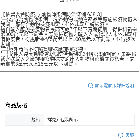
【依農委會防疫局 動物傳染病防治條例 §38-3】
(一)為防治動物傳染病，境外動物或動物產品等應施檢疫物輸入
我國，應符合動物檢疫規定，並依規定申請檢疫。
擅自輸入應施檢疫物者最高可處7年以下有期徒刑，得併科新臺
幣300萬元以下罰金。應施檢疫物之輸入人或代理人未依規定申
請檢疫者，得處新臺幣5萬元以上100萬元以下罰鍰，並得按次
處罰。
(二)境外商品不得隨貨贈送應施檢疫物。
(三)收件人違反動物傳染病防治條例第34條第3項規定，未將郵
遞寄送輸入之應施檢疫物送交輸出入動物檢疫機關銷燬者，處
新臺幣3萬元以上15萬元以下罰鍰。
顯示電腦版詳細說明
商品規格
規格
詳見外包裝所示
客服