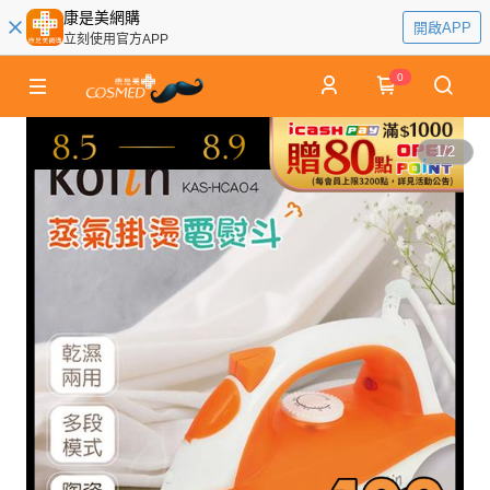
康是美網購
開啟APP
立刻使用官方APP
0
1
/
2