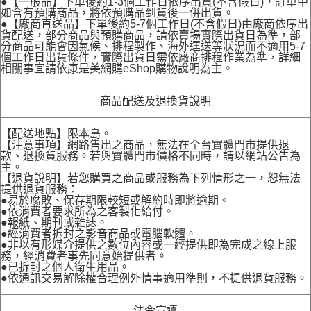
●【一般品】下單後約1-3個工作日依序出貨(不含假日)，訂單中
如含有預購商品，將依預購品到貨後一併出貨。
●【廠商直送品】下單後約5-7個工作日(不含假日)由廠商依序出
貨配送，部分商品與預購商品，請依賣場實際出貨日為準，部
分商品可能會因氣候、排程製作、海外運送等狀況而不適用5-7
個工作日出貨條件，實際出貨日需依廠商排程作業為準，詳細
相關事宜請依康是美網購eShop購物說明為主。
商品配送及退換貨說明
【配送地點】限本島。
【注意事項】網路售出之商品，無法在全台實體門市提供退
款、退換貨服務。若與實體門市價格不同時，請以網站公告為
主。
【退貨說明】若您購買之商品或服務為下列情形之一，恕無法
提供退貨服務：
●易於腐敗、保存期限較短或解約時即將逾期。
●依消費者要求所為之客製化給付。
●報紙、期刊或雜誌。
●經消費者拆封之影音商品或電腦軟體。
●非以有形媒介提供之數位內容或一經提供即為完成之線上服
務，經消費者事先同意始提供者。
●已拆封之個人衛生用品。
●依通訊交易解除權合理例外情事適用準則，不提供退貨服務。
法令宣導