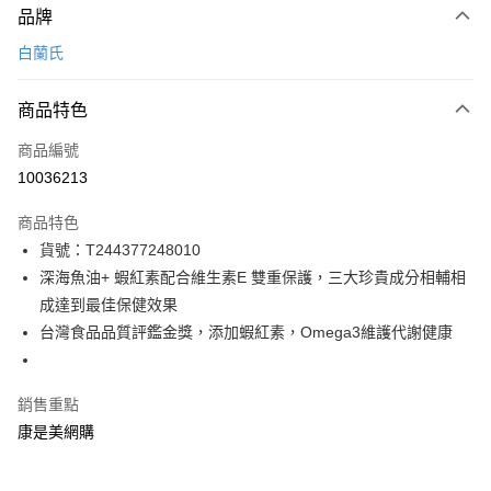
品牌
icash Pay
白蘭氏
信用卡一次付款
商品特色
數位禮券
商品編號
超商取貨付款
10036213
LINE Pay
商品特色
Apple Pay
貨號：T244377248010
街口支付
深海魚油+ 蝦紅素配合維生素E 雙重保護，三大珍貴成分相輔相
成達到最佳保健效果
悠遊付
台灣食品品質評鑑金獎，添加蝦紅素，Omega3維護代謝健康
Google Pay
銷售重點
運送方式
康是美網購
超商取貨付款(下單後3-5個工作天配送)
每筆NT$70，滿NT$399(含以上)免運費