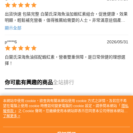
出貨快速 包裝完整 白蘭氏深海魚油加蝦紅素組合，促進健康，效果
明顯，輕鬆補充營養，值得推薦給需要的人士。非常滿意這個產品
👍
顯示全部
p*****6
2026/05/31
白蘭氏深海魚油搭配蝦紅素，營養雙重保障，是日常保健的理想選
擇！
你可能有興趣的商品
全站排行
本網站中使用 cookie，欲查詢有關本網站使用 cookie 方式之詳情，及若您不希
熱門標籤
望在電腦上使用 cookie 時應如何變更電腦的 cookie 設定，請參閱本網站「
隱私
權條款
」之 Cookie 聲明。您繼續使用本網站即表示您同意本公司得按本網站使
用條款之 Cookie 聲明使用 cookie。
了解更多 >