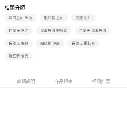
付款後7-11取貨(下單後3-5個工作天配送)
相關分類
每筆NT$70，滿NT$399(含以上)免運費
深海魚油 魚油
蝦紅素 魚油
深海 魚油
宅配-下單後3-5個工作天配送(不含預購品)，箱購品分箱出貨
白蘭氏 魚油
深海魚油 蝦紅素
白蘭氏 深海魚油
每筆NT$100，滿NT$799(含以上)免運費
白蘭氏 保健
團購組 健康
白蘭氏 蝦紅素
蝦紅素 食品
詳細說明
商品規格
相關推薦