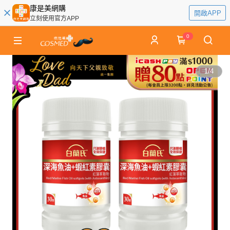
康是美網購
開啟APP
立刻使用官方APP
0
1
/
4