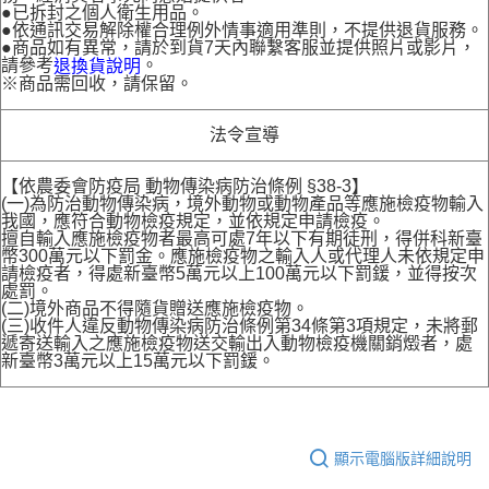
●已拆封之個人衛生用品。
●依通訊交易解除權合理例外情事適用準則，不提供退貨服務。
●商品如有異常，請於到貨7天內聯繫客服並提供照片或影片，
請參考
。
退換貨說明
※商品需回收，請保留。
法令宣導
【依農委會防疫局 動物傳染病防治條例 §38-3】
(一)為防治動物傳染病，境外動物或動物產品等應施檢疫物輸入
我國，應符合動物檢疫規定，並依規定申請檢疫。
擅自輸入應施檢疫物者最高可處7年以下有期徒刑，得併科新臺
幣300萬元以下罰金。應施檢疫物之輸入人或代理人未依規定申
請檢疫者，得處新臺幣5萬元以上100萬元以下罰鍰，並得按次
處罰。
(二)境外商品不得隨貨贈送應施檢疫物。
(三)收件人違反動物傳染病防治條例第34條第3項規定，未將郵
遞寄送輸入之應施檢疫物送交輸出入動物檢疫機關銷燬者，處
新臺幣3萬元以上15萬元以下罰鍰。
顯示電腦版詳細說明