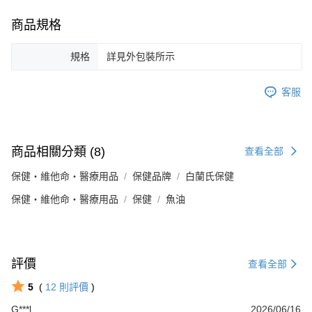
商品規格
規格
詳見外包裝所示
客服
商品相關分類 (8)
查看全部
保健・維他命・醫療用品
保健品牌
白蘭氏保健
保健・維他命・醫療用品
保健
魚油
評價
查看全部
5
(
12
則評價
)
G***l
2026/06/16