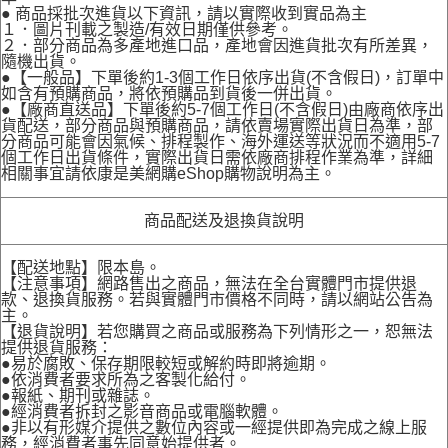
● 商品採批次進貨以下資訊，請以實際收到實品為主
１．圖片刊載之製造/有效日期僅供參考。
２．部分商品為多產地進口品，產地會因進貨批次有所差異，
隨機出貨。
●【一般品】下單後約1-3個工作日依序出貨(不含假日)，訂單中
如含有預購商品，將依預購品到貨後一併出貨。
●【廠商直送品】下單後約5-7個工作日(不含假日)由廠商依序出
貨配送，部分商品與預購商品，請依賣場實際出貨日為準，部
分商品可能會因氣候、排程製作、海外運送等狀況而不適用5-7
個工作日出貨條件，實際出貨日需依廠商排程作業為準，詳細
相關事宜請依康是美網購eShop購物說明為主。
商品配送及退換貨說明
【配送地點】限本島。
【注意事項】網路售出之商品，無法在全台實體門市提供退
款、退換貨服務。若與實體門市價格不同時，請以網站公告為
主。
【退貨說明】若您購買之商品或服務為下列情形之一，恕無法
提供退貨服務：
●易於腐敗、保存期限較短或解約時即將逾期。
●依消費者要求所為之客製化給付。
●報紙、期刊或雜誌。
●經消費者拆封之影音商品或電腦軟體。
●非以有形媒介提供之數位內容或一經提供即為完成之線上服
務，經消費者事先同意始提供者。