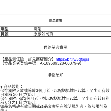
商品資訊
錠劑
劑型
原廠公司貨
貨源
通路業者資訊
【產品責任險：詳見商店簡介】
https://bit.ly/3dfpgis
【食品業者登錄字號：A-189589328-00379-9】
購物須知
● 商品效期：
保存期限大於或等於3個月者，以配送抵達日起算，至少距有效
日期前 30 日(含)以上；
保存期限小於3個月者，則以配送抵達日起算，至少距有效日期
前 6分之1 日(含)以上；
如品名標註有效日期或商品文案另有說明規則者，依該規則為
準。