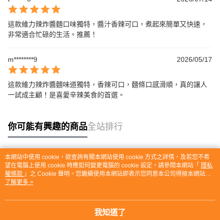
這款維力辣炸醬麵口味獨特，醬汁香辣可口，煮起來簡單又快速，
非常適合忙碌的生活。推薦！
m********9
2026/05/17
這款維力辣炸醬麵味道獨特，香辣可口，麵條口感滑順，真的讓人
一試成主顧！是喜愛辛辣美食的首選。
你可能有興趣的商品
全站排行
本網站中使用 cookie，欲查詢有關本網站使用 cookie 方式之詳情，及若您不希
熱門標籤
望在電腦上使用 cookie 時應如何變更電腦的 cookie 設定，請參閱本網站「
隱私
權條款
」之 Cookie 聲明。您繼續使用本網站即表示您同意本公司得按本網站使
用條款之 Cookie 聲明使用 cookie。
了解更多 >
我知道了