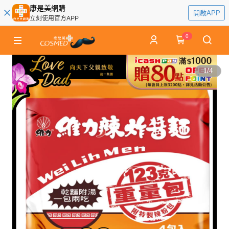
康是美網購
開啟APP
立刻使用官方APP
0
1
/
4