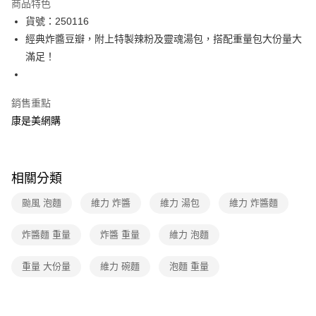
商品特色
LINE Pay
貨號：250116
經典炸醬豆瓣，附上特製辣粉及靈魂湯包，搭配重量包大份量大
Apple Pay
滿足！
街口支付
悠遊付
銷售重點
康是美網購
Google Pay
運送方式
相關分類
宅配-下單後3-5個工作天配送(不含預購品)，箱購品分箱出貨
每筆NT$100，滿NT$799(含以上)免運費
颱風 泡麵
維力 炸醬
維力 湯包
維力 炸醬麵
炸醬麵 重量
炸醬 重量
維力 泡麵
重量 大份量
維力 碗麵
泡麵 重量