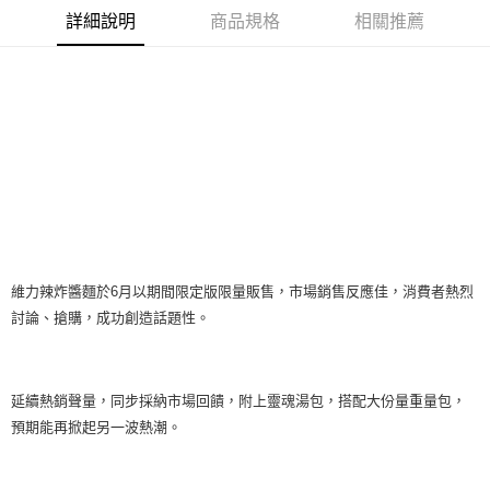
詳細說明
商品規格
相關推薦
維力辣炸醬麵於6月以期間限定版限量販售，市場銷售反應佳，消費者熱烈
討論、搶購，成功創造話題性。
延續熱銷聲量，同步採納市場回饋，附上靈魂湯包，搭配大份量重量包，
預期能再掀起另一波熱潮。