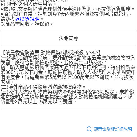
●已拆封之個人衛生用品。
●依通訊交易解除權合理例外情事適用準則，不提供退貨服務。
●商品如有異常，請於到貨7天內聯繫客服並提供照片或影片，
請參考
。
退換貨說明
※商品需回收，請保留。
法令宣導
【依農委會防疫局 動物傳染病防治條例 §38-3】
(一)為防治動物傳染病，境外動物或動物產品等應施檢疫物輸入
我國，應符合動物檢疫規定，並依規定申請檢疫。
擅自輸入應施檢疫物者最高可處7年以下有期徒刑，得併科新臺
幣300萬元以下罰金。應施檢疫物之輸入人或代理人未依規定申
請檢疫者，得處新臺幣5萬元以上100萬元以下罰鍰，並得按次
處罰。
(二)境外商品不得隨貨贈送應施檢疫物。
(三)收件人違反動物傳染病防治條例第34條第3項規定，未將郵
遞寄送輸入之應施檢疫物送交輸出入動物檢疫機關銷燬者，處
新臺幣3萬元以上15萬元以下罰鍰。
顯示電腦版詳細說明