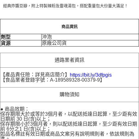
經典炸醬豆瓣，附上特製辣粉及靈魂湯包，搭配重量包大份量大滿足！
商品資訊
沖泡
劑型
原廠公司貨
貨源
通路業者資訊
【產品責任險：詳見商店簡介】
https://bit.ly/3dfpgis
【食品業者登錄字號：A-189589328-00379-9】
購物須知
● 商品效期：
保存期限大於或等於3個月者，以配送抵達日起算，至少距有效
日期前 30 日(含)以上；
保存期限小於3個月者，則以配送抵達日起算，至少距有效日期
前 6分之1 日(含)以上；
如品名標註有效日期或商品文案另有說明規則者，依該規則為
準。