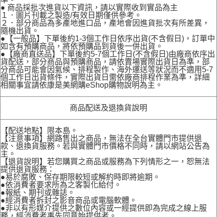
● 商品採批次進貨以下資訊，請以實際收到實品為主
１．圖片刊載之製造/有效日期僅供參考。
２．部分商品為多產地進口品，產地會因進貨批次有所差異，
隨機出貨。
●【一般品】下單後約1-3個工作日依序出貨(不含假日)，訂單中
如含有預購商品，將依預購品到貨後一併出貨。
●【廠商直送品】下單後約5-7個工作日(不含假日)由廠商依序出
貨配送，部分商品與預購商品，請依賣場實際出貨日為準，部
分商品可能會因氣候、排程製作、海外運送等狀況而不適用5-7
個工作日出貨條件，實際出貨日需依廠商排程作業為準，詳細
相關事宜請依康是美網購eShop購物說明為主。
商品配送及退換貨說明
【配送地點】限本島。
【注意事項】網路售出之商品，無法在全台實體門市提供退
款、退換貨服務。若與實體門市價格不同時，請以網站公告為
主。
【退貨說明】若您購買之商品或服務為下列情形之一，恕無法
提供退貨服務：
●易於腐敗、保存期限較短或解約時即將逾期。
●依消費者要求所為之客製化給付。
●報紙、期刊或雜誌。
●經消費者拆封之影音商品或電腦軟體。
●非以有形媒介提供之數位內容或一經提供即為完成之線上服
務，經消費者事先同意始提供者。