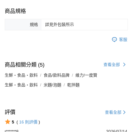
商品規格
規格
詳見外包裝所示
客服
商品相關分類 (5)
查看全部
生鮮・食品・飲料
食品/飲料品牌
維力/一度贊
生鮮・食品・飲料
米麵/泡麵
乾拌麵
評價
查看全部
5
(
16
則評價
)
t*******8
2026/07/14