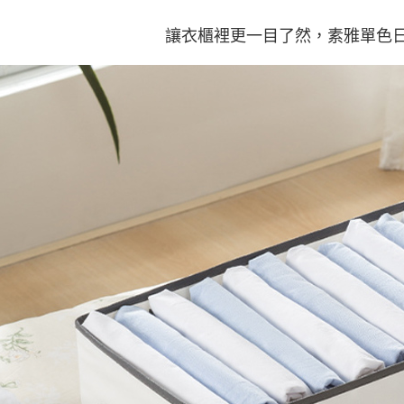
讓衣櫃裡更一目了然，素雅單色