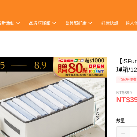
最新活動
品牌旗艦館
會員超好康
好康快訊
達人
【iS
理箱/1
宅配免運費
NT$699
NT$3
數量