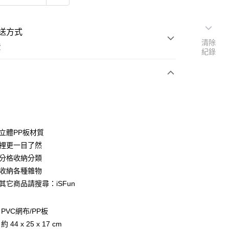
送方式
清除
費
紀錄
次付款
期付款
挺立體PP板材質
櫃裡更一目了然
0 利率 每期
NT$133
21家銀行
櫃分格收納分類
0 利率 每期
NT$66
21家銀行
庫商業銀行
第一商業銀行
可收納各種雜物
業銀行
彰化商業銀行
 0 利率 每期
NT$33
21家銀行
庫商業銀行
第一商業銀行
其它商品請搜尋：iSFun
業儲蓄銀行
台北富邦商業銀行
業銀行
彰化商業銀行
庫商業銀行
第一商業銀行
華商業銀行
兆豐國際商業銀行
業儲蓄銀行
台北富邦商業銀行
業銀行
彰化商業銀行
小企業銀行
台中商業銀行
華商業銀行
兆豐國際商業銀行
PVC網布/PP板
業儲蓄銀行
台北富邦商業銀行
台灣）商業銀行
華泰商業銀行
小企業銀行
台中商業銀行
44 x 25 x 17 cm
華商業銀行
兆豐國際商業銀行
業銀行
遠東國際商業銀行