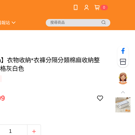
0
情報站
Fun】衣物收納*衣褲分隔分類棉麻收納整
2格灰白色
99