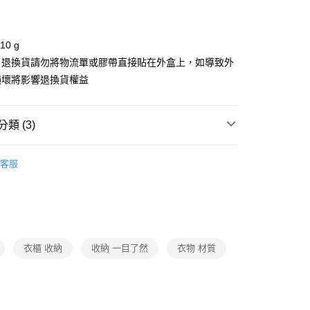
台灣）商業銀行
華泰商業銀行
小企業銀行
台中商業銀行
業銀行
永豐商業銀行
業銀行
遠東國際商業銀行
台灣）商業銀行
華泰商業銀行
業銀行
星展（台灣）商業銀行
業銀行
永豐商業銀行
業銀行
遠東國際商業銀行
際商業銀行
中國信託商業銀行
0 g
業銀行
星展（台灣）商業銀行
業銀行
永豐商業銀行
天信用卡公司
際商業銀行
中國信託商業銀行
：退換貨請勿將物流單或膠帶直接貼在外盒上，如導致外
業銀行
星展（台灣）商業銀行
天信用卡公司
損壞將影響退換貨權益
際商業銀行
中國信託商業銀行
y
天信用卡公司
類 (3)
・ 傢飾・修繕
品牌
iSFun
宅配免運
客服
・ 傢飾・修繕
收納
衣物收納
動
就是好好買
衣櫃 收納
收納 一目了然
衣物 材質