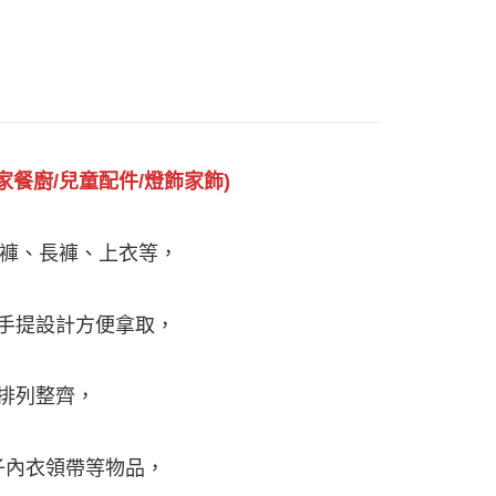
家餐廚/兒童配件/燈飾家飾)
仔褲、長褲、上衣等，
手提設計方便拿取，
排列整齊，
子內衣領帶等物品，