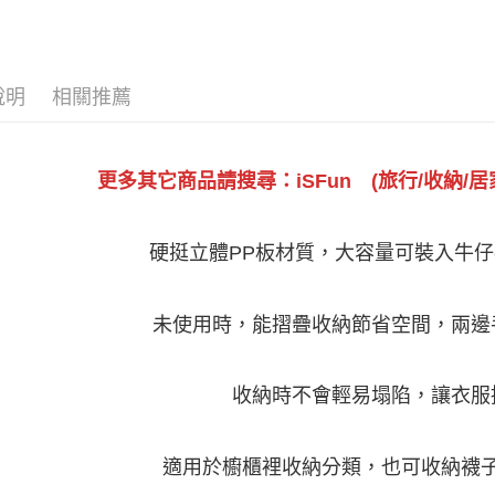
說明
相關推薦
更多其它商品請搜尋：iSFun (旅行/收納/居
硬挺立體PP板材質，大容量可裝入牛
未使用時，能摺疊收納節省空間，兩邊
收納時不會輕易塌陷，讓衣服
適用於櫥櫃裡收納分類，也可收納襪