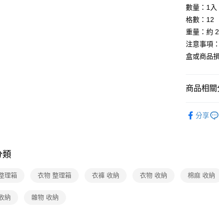
匯豐（
Apple Pay
臺灣中
數量：1入
元大商
聯邦商
匯豐（
玉山商
格數：12
街口支付
元大商
聯邦商
台新國
重量：約 21
玉山商
元大商
台灣樂
悠遊付
台新國
注意事項
玉山商
台灣樂
盒或商品
台新國
Google Pa
台灣樂
商品相關分
運送方式
傢俱・寢具
廠商自送
分享
免運費
傢俱・寢具
🆕主打活
分類
 整理箱
衣物 整理箱
衣褲 收納
衣物 收納
棉麻 收納
收納
雜物 收納