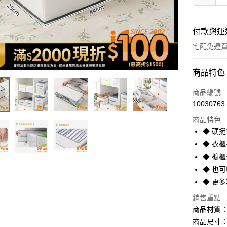
付款與運
宅配免運
付款方式
商品特色
icash Pay
商品編號
10030763
信用卡一
商品特色
信用卡分
◆ 硬
◆ 衣
3 期 
◆ 櫥
6 期 
合作金
◆ 也
華南商
12 期
合作金
◆ 更多
上海商
華南商
合作金
數位禮券
國泰世
上海商
銷售重點
華南商
臺灣中
國泰世
商品材質：
LINE Pay
上海商
匯豐（
臺灣中
商品尺寸：約 
國泰世
聯邦商