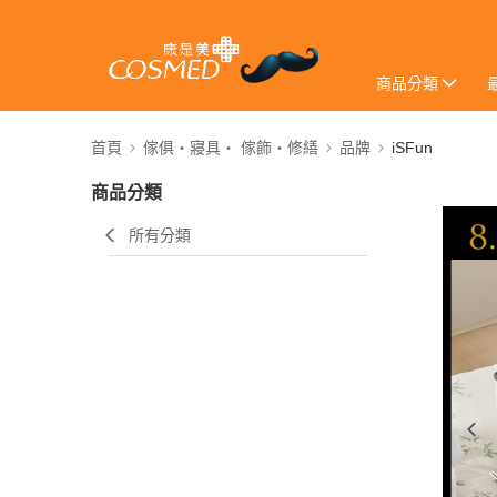
商品分類
首頁
傢俱・寢具・ 傢飾・修繕
品牌
iSFun
商品分類
所有分類