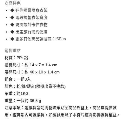
商品特色
3 期 0 利率 每期
NT$123
21家銀行
◆ 迷你摺疊隨身衣架
6 期 0 利率 每期
NT$61
21家銀行
合作金庫商業銀行
第一商業銀行
◆ 兩段調整衣架寬度
華南商業銀行
彰化商業銀行
12 期 0 利率 每期
NT$30
21家銀行
◆ 防風設計卡住衣物
合作金庫商業銀行
第一商業銀行
上海商業儲蓄銀行
台北富邦商業銀行
華南商業銀行
彰化商業銀行
◆ 出差旅行簡約便攜
合作金庫商業銀行
第一商業銀行
數位禮券
國泰世華商業銀行
兆豐國際商業銀行
上海商業儲蓄銀行
台北富邦商業銀行
◆ 更多其他商品請搜尋：iSFun
華南商業銀行
彰化商業銀行
臺灣中小企業銀行
台中商業銀行
國泰世華商業銀行
兆豐國際商業銀行
LINE Pay
上海商業儲蓄銀行
台北富邦商業銀行
匯豐（台灣）商業銀行
華泰商業銀行
臺灣中小企業銀行
台中商業銀行
銷售重點
國泰世華商業銀行
兆豐國際商業銀行
聯邦商業銀行
遠東國際商業銀行
匯豐（台灣）商業銀行
華泰商業銀行
Apple Pay
臺灣中小企業銀行
台中商業銀行
材質：PP+鋁
元大商業銀行
永豐商業銀行
聯邦商業銀行
遠東國際商業銀行
匯豐（台灣）商業銀行
華泰商業銀行
摺疊尺寸：約 14 x 7 x 1.4 cm
玉山商業銀行
星展（台灣）商業銀行
街口支付
元大商業銀行
永豐商業銀行
聯邦商業銀行
遠東國際商業銀行
台新國際商業銀行
中國信託商業銀行
展開尺寸：約 40 x 10 x 1.4 cm
玉山商業銀行
星展（台灣）商業銀行
元大商業銀行
永豐商業銀行
台灣樂天信用卡公司
悠遊付
組合：一組3入
台新國際商業銀行
中國信託商業銀行
玉山商業銀行
星展（台灣）商業銀行
台灣樂天信用卡公司
顏色：粉/綠/藍灰(隨機出貨不挑款)
台新國際商業銀行
中國信託商業銀行
Google Pay
承重：約1KG
台灣樂天信用卡公司
重量：一個約 36.5 g
運送方式
注意事項：退換貨請勿將物流單貼至商品外盒上，商品無提供試
廠商自送宅配免運
用，鑑賞期內可退換貨，如經試用除了本身瑕疵將影響退貨權益。
免運費