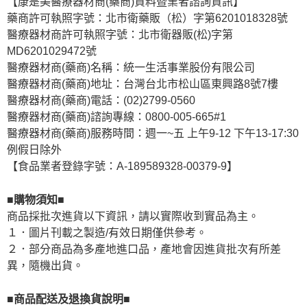
【康是美醫療器材商(藥商)資料暨業者諮詢資訊】
藥商許可執照字號：北市衛藥販（松）字第6201018328號
醫療器材商許可執照字號：北市衛器販(松)字第
MD6201029472號
醫療器材商(藥商)名稱：統一生活事業股份有限公司
醫療器材商(藥商)地址：台灣台北市松山區東興路8號7樓
醫療器材商(藥商)電話：(02)2799-0560
醫療器材商(藥商)諮詢專線：0800-005-665#1
醫療器材商(藥商)服務時間：週一~五 上午9-12 下午13-17:30
例假日除外
【食品業者登錄字號：A-189589328-00379-9】
■購物須知■
商品採批次進貨以下資訊，請以實際收到實品為主。
１．圖片刊載之製造/有效日期僅供參考。
２．部分商品為多產地進口品，產地會因進貨批次有所差
異，隨機出貨。
■商品配送及退換貨說明■