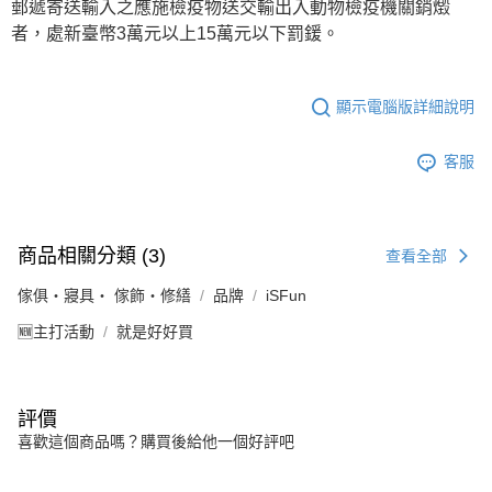
郵遞寄送輸入之應施檢疫物送交輸出入動物檢疫機關銷燬
者，處新臺幣3萬元以上15萬元以下罰鍰。
顯示電腦版詳細說明
客服
商品相關分類 (3)
查看全部
傢俱・寢具・ 傢飾・修繕
品牌
iSFun
🆕主打活動
就是好好買
評價
喜歡這個商品嗎？購買後給他一個好評吧