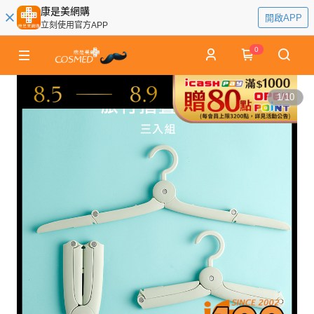
康是美網購
開啟APP
立刻使用官方APP
0
1
/
10