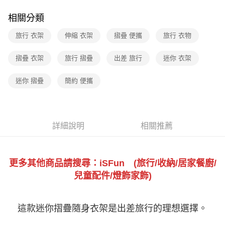
相關分類
旅行 衣架
伸縮 衣架
摺疊 便攜
旅行 衣物
摺疊 衣架
旅行 摺疊
出差 旅行
迷你 衣架
迷你 摺疊
簡約 便攜
詳細說明
相關推薦
更多其他商品請搜尋：iSFun (旅行/收納/居家餐廚/
兒童配件/燈飾家飾)
這款迷你摺疊隨身衣架是出差旅行的理想選擇。