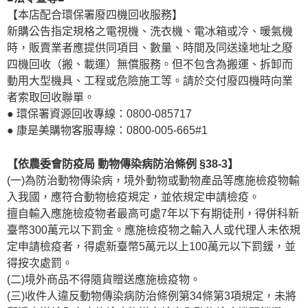
【本店配合環保署廢四機回收服務】
新購公告指定規格之電視機、洗衣機、電冰箱或冷、暖氣機
時，販賣業者應提供同項目、數量、時間及同送達地址之廢
四機回收（搬、載運）無償服務。但不包含為搬運、拆卸而
動用大型機具、工程或危險施工等。請於交付廢四機時向業
者索取回收聯單。
● 環保署資源回收專線：0800-085717
● 康是美購物客服專線：0800-005-665#1
【依農委會防疫局 動物傳染病防治條例 §38-3】
(一)為防治動物傳染病，境外動物或動物產品等應施檢疫物輸
入我國，應符合動物檢疫規定，並依規定申請檢疫。
擅自輸入應施檢疫物者最高可處7年以下有期徒刑，得併科新
臺幣300萬元以下罰金。應施檢疫物之輸入人或代理人未依規
定申請檢疫者，得處新臺幣5萬元以上100萬元以下罰鍰，並
得按次處罰。
(二)境外商品不得隨貨贈送應施檢疫物。
(三)收件人違反動物傳染病防治條例第34條第3項規定，未將