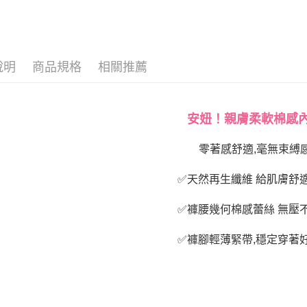
說明
商品規格
相關推薦
安妞！親膚柔軟棉感
零著感舒適,毫無束縛
✅天然再生纖維 給肌膚舒
✅褲腰幾何棉感蕾絲 無壓
✅褲腳輕薄緊帶,穩定穿著