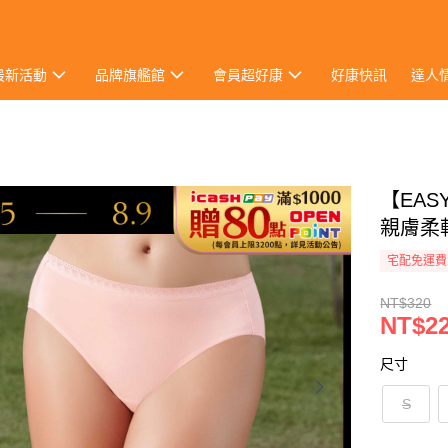
最新活動
品牌旗艦館
會員超好康
好康快訊
達人
【EASY
親膚柔
宅配免運費
NT$320
NT$2
尺寸
S