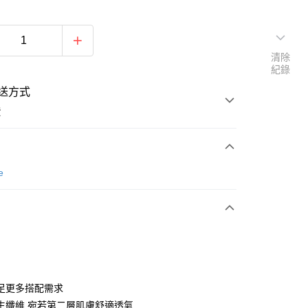
清除
紀錄
送方式
費
e
次付款
期付款
0 利率 每期
NT$73
21家銀行
0 利率 每期
NT$36
21家銀行
庫商業銀行
第一商業銀行
業銀行
彰化商業銀行
 0 利率 每期
NT$18
21家銀行
庫商業銀行
第一商業銀行
足更多搭配需求
業儲蓄銀行
台北富邦商業銀行
業銀行
彰化商業銀行
生纖維 宛若第二層肌膚舒適透氣
庫商業銀行
第一商業銀行