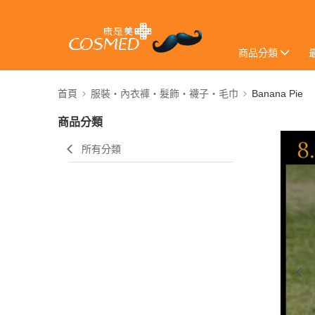
商品分類
首頁
服裝・內衣褲・髮飾・襪子・毛巾
Banana Pie
商品分類
所有分類