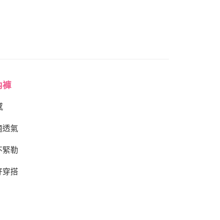
內褲
感
適透氣
不緊勒
好穿搭