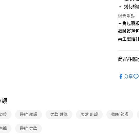
數位禮券
國泰世
上海商
華南商
幾何棉
臺灣中
國泰世
LINE Pay
上海商
匯豐（
銷售重點
臺灣中
國泰世
聯邦商
三角包覆版
匯豐（
Apple Pay
臺灣中
元大商
聯邦商
褲腳輕薄包
匯豐（
玉山商
街口支付
元大商
再生纖維
聯邦商
台新國
玉山商
元大商
台灣樂
悠遊付
台新國
玉山商
台灣樂
台新國
Google Pa
商品相關分
台灣樂
服裝・內
分享
運送方式
🆕主打活
廠商自送
服裝・內
免運費
分類
服裝・內
服裝・內
親膚
纖維 親膚
柔軟 透氣
柔軟 肌膚
蕾絲 親膚
服裝・內
內褲
纖維 柔軟
服裝・內