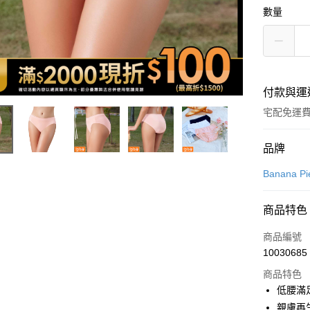
數量
付款與運
宅配免運
付款方式
品牌
icash Pay
Banana Pi
信用卡一
商品特色
信用卡分
商品編號
3 期 
10030685
6 期 
合作金
商品特色
華南商
12 期
合作金
低腰滿
上海商
華南商
親膚再
合作金