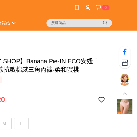
0
情報站
 SHOP】Banana Pie-IN ECO安妞！
軟抗敏棉感三角內褲-柔和蜜桃
20
M
L