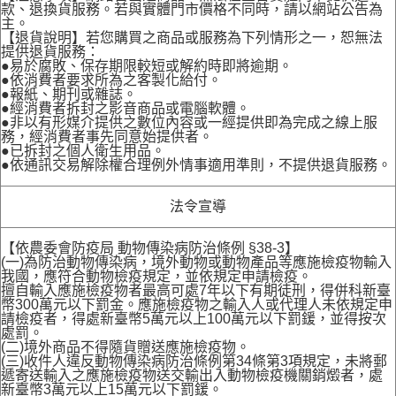
款、退換貨服務。若與實體門市價格不同時，請以網站公告為
主。
【退貨說明】若您購買之商品或服務為下列情形之一，恕無法
提供退貨服務：
●易於腐敗、保存期限較短或解約時即將逾期。
●依消費者要求所為之客製化給付。
●報紙、期刊或雜誌。
●經消費者拆封之影音商品或電腦軟體。
●非以有形媒介提供之數位內容或一經提供即為完成之線上服
務，經消費者事先同意始提供者。
●已拆封之個人衛生用品。
●依通訊交易解除權合理例外情事適用準則，不提供退貨服務。
法令宣導
【依農委會防疫局 動物傳染病防治條例 §38-3】
(一)為防治動物傳染病，境外動物或動物產品等應施檢疫物輸入
我國，應符合動物檢疫規定，並依規定申請檢疫。
擅自輸入應施檢疫物者最高可處7年以下有期徒刑，得併科新臺
幣300萬元以下罰金。應施檢疫物之輸入人或代理人未依規定申
請檢疫者，得處新臺幣5萬元以上100萬元以下罰鍰，並得按次
處罰。
(二)境外商品不得隨貨贈送應施檢疫物。
(三)收件人違反動物傳染病防治條例第34條第3項規定，未將郵
遞寄送輸入之應施檢疫物送交輸出入動物檢疫機關銷燬者，處
新臺幣3萬元以上15萬元以下罰鍰。