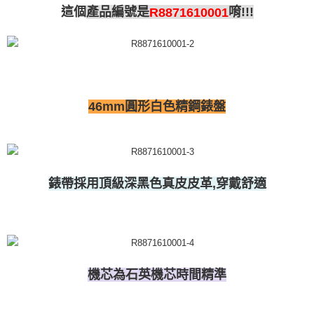
這個
產品編號是
唷!!!
R8871610001
46mm圓形白色精鋼錶盤
錶帶採用頂級深黑色真皮皮革,穿戴舒適
機芯為石英機芯時間精準