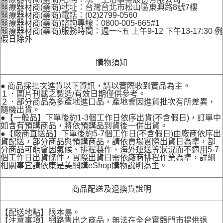
醫療器材商(藥商)地址：台灣台北市松山區東興路8號7樓
醫療器材商(藥商)電話：(02)2799-0560
醫療器材商(藥商)諮詢專線：0800-005-665#1
醫療器材商(藥商)服務時間：週一~五 上午9-12 下午13-17:30 例
假日除外
購物須知
● 商品採批次進貨以下資訊，請以實際收到實品為主。
１．圖片刊載之製造/有效日期僅供參考。
２．部分商品為多產地進口品，產地會因進貨批次有所差異，
隨機出貨。
●【一般品】下單後約1-3個工作日依序出貨(不含假日)，訂單中
如含有預購商品，將依預購品到貨後一併出貨。
●【廠商直送品】下單後約5-7個工作日(不含假日)由廠商依序出
貨配送，部分商品與預購商品，請依賣場實際出貨日為準，部
分商品可能會因氣候、排程製作、海外運送等狀況而不適用5-7
個工作日出貨條件，實際出貨日需依廠商排程作業為準，詳細
相關事宜請依康是美網購eShop購物說明為主。
商品配送及退換貨說明
【配送地點】限本島。
【注意事項】網路售出之商品，無法在全台實體門市提供退