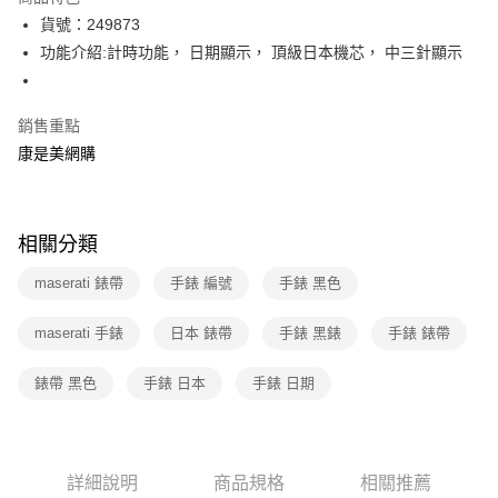
3 期 0 利率 每期
NT$5,520
21家銀行
貨號：249873
6 期 0 利率 每期
NT$2,760
21家銀行
合作金庫商業銀行
第一商業銀行
功能介紹:計時功能， 日期顯示， 頂級日本機芯， 中三針顯示
華南商業銀行
彰化商業銀行
12 期 0 利率 每期
NT$1,380
21家銀行
合作金庫商業銀行
第一商業銀行
上海商業儲蓄銀行
台北富邦商業銀行
華南商業銀行
彰化商業銀行
合作金庫商業銀行
第一商業銀行
數位禮券
國泰世華商業銀行
兆豐國際商業銀行
銷售重點
上海商業儲蓄銀行
台北富邦商業銀行
華南商業銀行
彰化商業銀行
臺灣中小企業銀行
台中商業銀行
國泰世華商業銀行
兆豐國際商業銀行
康是美網購
LINE Pay
上海商業儲蓄銀行
台北富邦商業銀行
匯豐（台灣）商業銀行
華泰商業銀行
臺灣中小企業銀行
台中商業銀行
國泰世華商業銀行
兆豐國際商業銀行
聯邦商業銀行
遠東國際商業銀行
匯豐（台灣）商業銀行
華泰商業銀行
Apple Pay
臺灣中小企業銀行
台中商業銀行
元大商業銀行
永豐商業銀行
聯邦商業銀行
遠東國際商業銀行
匯豐（台灣）商業銀行
華泰商業銀行
玉山商業銀行
星展（台灣）商業銀行
相關分類
街口支付
元大商業銀行
永豐商業銀行
聯邦商業銀行
遠東國際商業銀行
台新國際商業銀行
中國信託商業銀行
玉山商業銀行
星展（台灣）商業銀行
元大商業銀行
永豐商業銀行
maserati 錶帶
台灣樂天信用卡公司
手錶 編號
手錶 黑色
悠遊付
台新國際商業銀行
中國信託商業銀行
玉山商業銀行
星展（台灣）商業銀行
台灣樂天信用卡公司
台新國際商業銀行
中國信託商業銀行
Google Pay
maserati 手錶
日本 錶帶
手錶 黑錶
手錶 錶帶
台灣樂天信用卡公司
運送方式
錶帶 黑色
手錶 日本
手錶 日期
宅配-下單後3-5個工作天配送(不含預購品)，箱購品分箱出貨
每筆NT$100，滿NT$799(含以上)免運費
詳細說明
商品規格
相關推薦