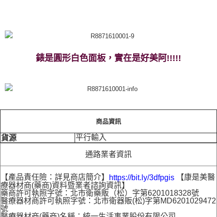
錶是圓形白色面板，實在是好美阿!!!!!
商品資訊
平行輸入
貨源
通路業者資訊
【產品責任險：詳見商店簡介】
【康是美醫
https://bit.ly/3dfpgis
療器材商(藥商)資料暨業者諮詢資訊】
藥商許可執照字號：北市衛藥販（松）字第6201018328號
醫療器材商許可執照字號：北市衛器販(松)字第MD6201029472
號
醫療器材商(藥商)名稱：統一生活事業股份有限公司