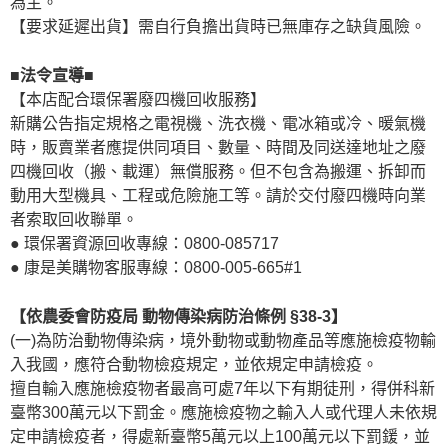
為主。
【要求延遲出貨】需自行負擔出貨時已無庫存之缺貨風險。
■法令宣導■
【本店配合環保署廢四機回收服務】
新購公告指定規格之電視機、洗衣機、電冰箱或冷、暖氣機
時，販賣業者應提供同項目、數量、時間及同送達地址之廢
四機回收（搬、載運）無償服務。但不包含為搬運、拆卸而
動用大型機具、工程或危險施工等。請於交付廢四機時向業
者索取回收聯單。
● 環保署資源回收專線：0800-085717
● 康是美購物客服專線：0800-005-665#1
【依農委會防疫局 動物傳染病防治條例 §38-3】
(一)為防治動物傳染病，境外動物或動物產品等應施檢疫物輸
入我國，應符合動物檢疫規定，並依規定申請檢疫。
擅自輸入應施檢疫物者最高可處7年以下有期徒刑，得併科新
臺幣300萬元以下罰金。應施檢疫物之輸入人或代理人未依規
定申請檢疫者，得處新臺幣5萬元以上100萬元以下罰鍰，並