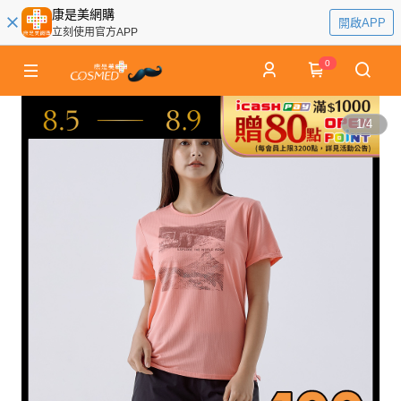
康是美網購
開啟APP
立刻使用官方APP
0
1
/
4