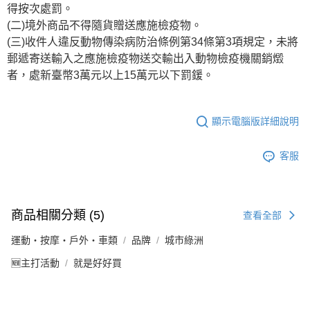
得按次處罰。
(二)境外商品不得隨貨贈送應施檢疫物。
(三)收件人違反動物傳染病防治條例第34條第3項規定，未將
郵遞寄送輸入之應施檢疫物送交輸出入動物檢疫機關銷燬
者，處新臺幣3萬元以上15萬元以下罰鍰。
顯示電腦版詳細說明
客服
商品相關分類 (5)
查看全部
運動・按摩・戶外・車類
品牌
城市綠洲
🆕主打活動
就是好好買