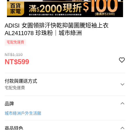
ADISI 女圓領排汗快乾抑菌圖騰短袖上衣
AL2411078 珍珠粉｜城市綠洲
宅配免運費
NT$1,110
NT$599
付款與運送方式
宅配免運費
付款方式
品牌
icash Pay
城市綠洲戶外生活館
信用卡一次付款
商品特色
信用卡分期付款