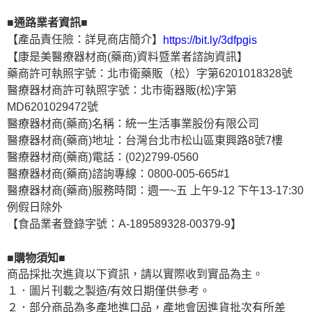
■通路業者資訊■
【產品責任險：詳見商店簡介】
https://bit.ly/3dfpgis
【康是美醫療器材商(藥商)資料暨業者諮詢資訊】
藥商許可執照字號：北市衛藥販（松）字第6201018328號
醫療器材商許可執照字號：北市衛器販(松)字第
MD6201029472號
醫療器材商(藥商)名稱：統一生活事業股份有限公司
醫療器材商(藥商)地址：台灣台北市松山區東興路8號7樓
醫療器材商(藥商)電話：(02)2799-0560
醫療器材商(藥商)諮詢專線：0800-005-665#1
醫療器材商(藥商)服務時間：週一~五 上午9-12 下午13-17:30
例假日除外
【食品業者登錄字號：A-189589328-00379-9】
■購物須知■
商品採批次進貨以下資訊，請以實際收到實品為主。
１．圖片刊載之製造/有效日期僅供參考。
２．部分商品為多產地進口品，產地會因進貨批次有所差