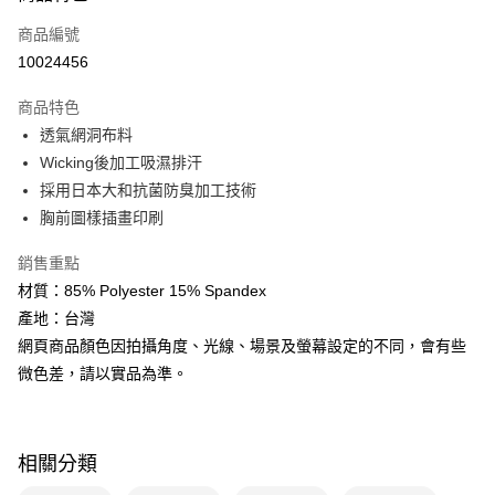
3 期 0 利率 每期
NT$199
21家銀行
商品編號
10024456
6 期 0 利率 每期
NT$99
21家銀行
合作金庫商業銀行
第一商業銀行
華南商業銀行
彰化商業銀行
12 期 0 利率 每期
NT$49
21家銀行
合作金庫商業銀行
第一商業銀行
商品特色
上海商業儲蓄銀行
台北富邦商業銀行
華南商業銀行
彰化商業銀行
合作金庫商業銀行
第一商業銀行
透氣網洞布料
數位禮券
國泰世華商業銀行
兆豐國際商業銀行
上海商業儲蓄銀行
台北富邦商業銀行
華南商業銀行
彰化商業銀行
臺灣中小企業銀行
台中商業銀行
Wicking後加工吸濕排汗
國泰世華商業銀行
兆豐國際商業銀行
LINE Pay
上海商業儲蓄銀行
台北富邦商業銀行
匯豐（台灣）商業銀行
華泰商業銀行
採用日本大和抗菌防臭加工技術
臺灣中小企業銀行
台中商業銀行
國泰世華商業銀行
兆豐國際商業銀行
聯邦商業銀行
遠東國際商業銀行
匯豐（台灣）商業銀行
華泰商業銀行
Apple Pay
胸前圖樣插畫印刷
臺灣中小企業銀行
台中商業銀行
元大商業銀行
永豐商業銀行
聯邦商業銀行
遠東國際商業銀行
匯豐（台灣）商業銀行
華泰商業銀行
玉山商業銀行
星展（台灣）商業銀行
街口支付
元大商業銀行
永豐商業銀行
銷售重點
聯邦商業銀行
遠東國際商業銀行
台新國際商業銀行
中國信託商業銀行
玉山商業銀行
星展（台灣）商業銀行
材質：85% Polyester 15% Spandex
元大商業銀行
永豐商業銀行
台灣樂天信用卡公司
悠遊付
台新國際商業銀行
中國信託商業銀行
玉山商業銀行
星展（台灣）商業銀行
產地：台灣
台灣樂天信用卡公司
台新國際商業銀行
中國信託商業銀行
Google Pay
網頁商品顏色因拍攝角度、光線、場景及螢幕設定的不同，會有些
台灣樂天信用卡公司
微色差，請以實品為準。
運送方式
廠商自送宅配免運
免運費
相關分類