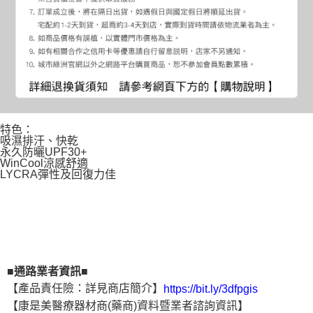
特色：
吸濕排汗、快乾
永久防曬UPF30+
WinCool涼感舒適
LYCRA彈性及回復力佳
■通路業者資訊■
【產品責任險：詳見商店簡介】
https://bit.ly/3dfpgis
【康是美醫療器材商(藥商)資料暨業者諮詢資訊】