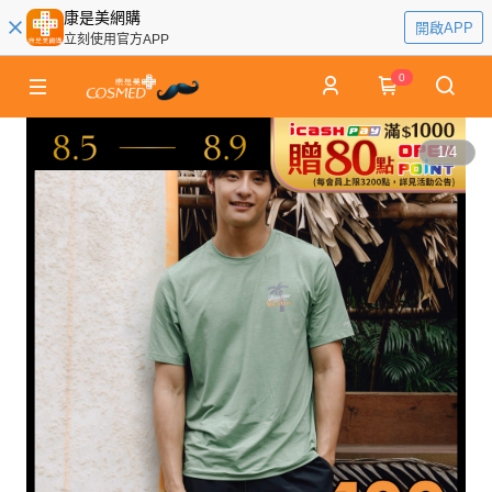
康是美網購
開啟APP
立刻使用官方APP
0
1
/
4