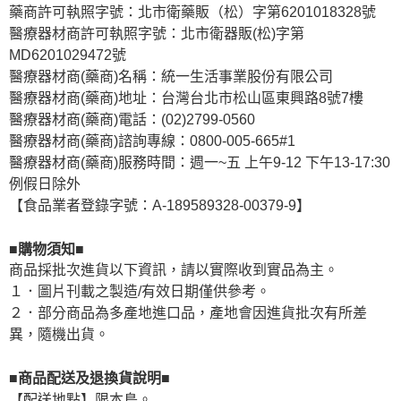
藥商許可執照字號：北市衛藥販（松）字第6201018328號
醫療器材商許可執照字號：北市衛器販(松)字第
MD6201029472號
醫療器材商(藥商)名稱：統一生活事業股份有限公司
醫療器材商(藥商)地址：台灣台北市松山區東興路8號7樓
醫療器材商(藥商)電話：(02)2799-0560
醫療器材商(藥商)諮詢專線：0800-005-665#1
醫療器材商(藥商)服務時間：週一~五 上午9-12 下午13-17:30
例假日除外
【食品業者登錄字號：A-189589328-00379-9】
■購物須知■
商品採批次進貨以下資訊，請以實際收到實品為主。
１．圖片刊載之製造/有效日期僅供參考。
２．部分商品為多產地進口品，產地會因進貨批次有所差
異，隨機出貨。
■商品配送及退換貨說明■
【配送地點】限本島。