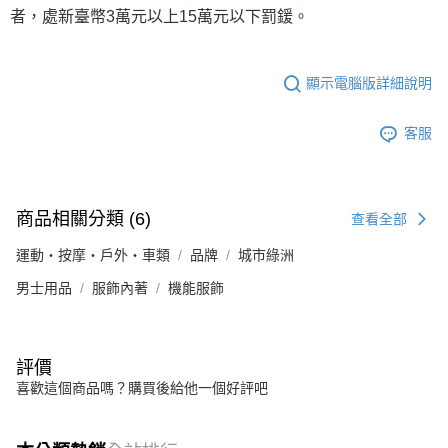
者，處新臺幣3萬元以上15萬元以下罰鍰。
顯示電腦版詳細說明
客服
商品相關分類 (6)
查看全部
運動・按摩・戶外・車類
品牌
城市綠洲
男士用品
服飾內著
機能服飾
評價
喜歡這個商品嗎？購買後給他一個好評吧