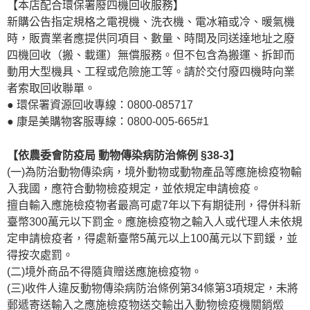
【本店配合環保署廢四機回收服務】
新購公告指定規格之電視機、洗衣機、電冰箱或冷、暖氣機
時，販賣業者應提供同項目、數量、時間及同送達地址之廢
四機回收（搬、載運）無償服務。但不包含為搬運、拆卸而
動用大型機具、工程或危險施工等。請於交付廢四機時向業
者索取回收聯單。
● 環保署資源回收專線：0800-085717
● 康是美購物客服專線：0800-005-665#1
【依農委會防疫局 動物傳染病防治條例 §38-3】
(一)為防治動物傳染病，境外動物或動物產品等應施檢疫物輸
入我國，應符合動物檢疫規定，並依規定申請檢疫。
擅自輸入應施檢疫物者最高可處7年以下有期徒刑，得併科新
臺幣300萬元以下罰金。應施檢疫物之輸入人或代理人未依規
定申請檢疫者，得處新臺幣5萬元以上100萬元以下罰鍰，並
得按次處罰。
(二)境外商品不得隨貨贈送應施檢疫物。
(三)收件人違反動物傳染病防治條例第34條第3項規定，未將
郵遞寄送輸入之應施檢疫物送交輸出入動物檢疫機關銷燬