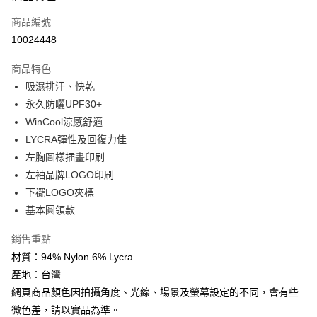
3 期 0 利率 每期
NT$390
21家銀行
商品編號
10024448
6 期 0 利率 每期
NT$195
21家銀行
合作金庫商業銀行
第一商業銀行
華南商業銀行
彰化商業銀行
12 期 0 利率 每期
NT$97
21家銀行
合作金庫商業銀行
第一商業銀行
商品特色
上海商業儲蓄銀行
台北富邦商業銀行
華南商業銀行
彰化商業銀行
合作金庫商業銀行
第一商業銀行
吸濕排汗、快乾
數位禮券
國泰世華商業銀行
兆豐國際商業銀行
上海商業儲蓄銀行
台北富邦商業銀行
華南商業銀行
彰化商業銀行
臺灣中小企業銀行
台中商業銀行
永久防曬UPF30+
國泰世華商業銀行
兆豐國際商業銀行
LINE Pay
上海商業儲蓄銀行
台北富邦商業銀行
匯豐（台灣）商業銀行
華泰商業銀行
WinCool涼感舒適
臺灣中小企業銀行
台中商業銀行
國泰世華商業銀行
兆豐國際商業銀行
聯邦商業銀行
遠東國際商業銀行
匯豐（台灣）商業銀行
華泰商業銀行
Apple Pay
LYCRA彈性及回復力佳
臺灣中小企業銀行
台中商業銀行
元大商業銀行
永豐商業銀行
聯邦商業銀行
遠東國際商業銀行
左胸圖樣插畫印刷
匯豐（台灣）商業銀行
華泰商業銀行
玉山商業銀行
星展（台灣）商業銀行
街口支付
元大商業銀行
永豐商業銀行
聯邦商業銀行
遠東國際商業銀行
左袖品牌LOGO印刷
台新國際商業銀行
中國信託商業銀行
玉山商業銀行
星展（台灣）商業銀行
元大商業銀行
永豐商業銀行
台灣樂天信用卡公司
悠遊付
下襬LOGO夾標
台新國際商業銀行
中國信託商業銀行
玉山商業銀行
星展（台灣）商業銀行
基本圓領款
台灣樂天信用卡公司
台新國際商業銀行
中國信託商業銀行
Google Pay
台灣樂天信用卡公司
銷售重點
運送方式
材質：94% Nylon 6% Lycra
產地：台灣
廠商自送宅配免運
網頁商品顏色因拍攝角度、光線、場景及螢幕設定的不同，會有些
免運費
微色差，請以實品為準。